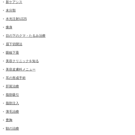
新ケアシス
未分類
水光注射U225
痩身
目の下のクマ・たるみ治療
眉下切開法
眼瞼下垂
美容クリニックを知る
美容皮膚科メニュー
耳の形成手術
肝斑治療
脂肪吸引
脂肪注入
薄毛治療
豊胸
額の治療