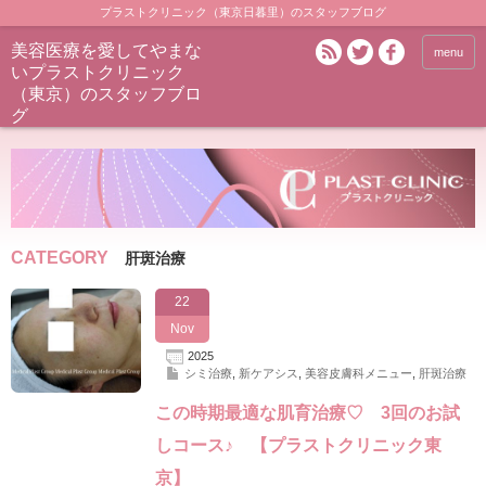
プラストクリニック（東京日暮里）のスタッフブログ
美容医療を愛してやまな
menu
いプラストクリニック
（東京）のスタッフブロ
グ
CATEGORY
肝斑治療
22
Nov
2025
シミ治療
,
新ケアシス
,
美容皮膚科メニュー
,
肝斑治療
この時期最適な肌育治療♡ 3回のお試
しコース♪ 【プラストクリニック東
京】