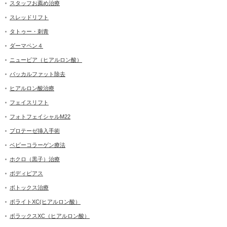
スタッフお薦め治療
スレッドリフト
タトゥー・刺青
ダーマペン４
ニュービア（ヒアルロン酸）
バッカルファット除去
ヒアルロン酸治療
フェイスリフト
フォトフェイシャルM22
プロテーゼ挿入手術
ベビーコラーゲン療法
ホクロ（黒子）治療
ボディピアス
ボトックス治療
ボライトXC(ヒアルロン酸）
ボラックスXC（ヒアルロン酸）