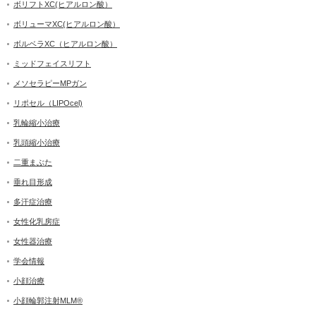
ボリフトXC(ヒアルロン酸）
ボリューマXC(ヒアルロン酸）
ボルベラXC（ヒアルロン酸）
ミッドフェイスリフト
メソセラピーMPガン
リポセル（LIPOcel)
乳輪縮小治療
乳頭縮小治療
二重まぶた
垂れ目形成
多汗症治療
女性化乳房症
女性器治療
学会情報
小顔治療
小顔輪郭注射MLM®