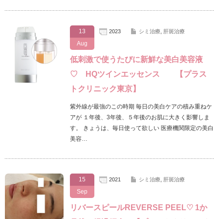
13
2023
シミ治療
,
肝斑治療
Aug
低刺激で使うたびに新鮮な美白美容液
♡ HQツインエッセンス 【プラス
トクリニック東京】
紫外線が最強のこの時期 毎日の美白ケアの積み重ねケ
アが １年後、3年後、５年後のお肌に大きく影響しま
す。 きょうは、毎日使って欲しい 医療機関限定の美白
美容…
15
2021
シミ治療
,
肝斑治療
Sep
リバースピールREVERSE PEEL♡ 1か