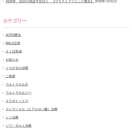
2026年 10月の休診予定日☆ 【プラストクリニック東京】
2026年7月31日
カテゴリー
ACRS療法
BNLS注射
えくぼ形成
お知らせ
くちびるの治療
ご挨拶
ウルトラセルZi
ウルトラセルツー
エラボトックス
クレヴィエル（ヒアルロン酸）治療
シミ治療
シワ・タルミ治療