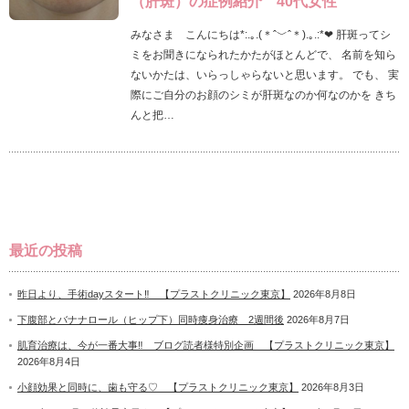
（肝斑）の症例紹介 40代女性
みなさま こんにちは*:.｡.(＊ˆ﹀ˆ＊).｡.:*❤ 肝斑ってシ
ミをお聞きになられたかたがほとんどで、 名前を知ら
ないかたは、いらっしゃらないと思います。 でも、 実
際にご自分のお顔のシミが肝斑なのか何なのかを きち
んと把…
最近の投稿
昨日より、手術dayスタート‼ 【プラストクリニック東京】
2026年8月8日
下腹部とバナナロール（ヒップ下）同時痩身治療 2週間後
2026年8月7日
肌育治療は、今が一番大事‼ ブログ読者様特別企画 【プラストクリニック東京】
2026年8月4日
小顔効果と同時に、歯も守る♡ 【プラストクリニック東京】
2026年8月3日