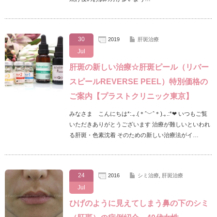
30
2019
肝斑治療
Jul
肝斑の新しい治療☆肝斑ピール（リバー
スピールREVERSE PEEL）特別価格の
ご案内【プラストクリニック東京】
みなさま こんにちは*:.｡.(＊ˆ﹀ˆ＊).｡.:*❤ いつもご覧
いただきありがとうございます 治療が難しいといわれ
る肝斑・色素沈着 そのための新しい治療法がイ…
24
2016
シミ治療
,
肝斑治療
Jul
ひげのように見えてしまう鼻の下のシミ