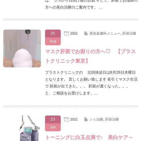
は、 うっかり日焼け後のお肌 そして、肝斑でお悩みの
方への美白治療のご案内です。 …
25
2021
美容皮膚科メニュー
,
肝斑治療
Aug
マスク肝斑でお困りの方へ♡ 【プラス
トクリニック東京】
プラストクリニックの 次回休診日は8月26日木曜日
となります。 宜しくお願い致します 長引くマスク生活
で 肝斑が出てきた。。。 肝斑が濃くなった。。。
と、ご相談をお受けします。…
23
2021
シミ治療
,
肝斑治療
Jan
トーニングに白玉点滴で♪ 美白ケア～