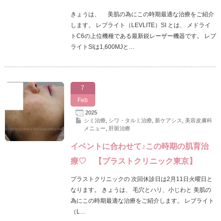
きょうは、 美肌の為にこの時期最適な治療をご紹介
します。 レブライト（LEVLITE）SI とは、 メドライ
トC6の上位機種である最新鋭レーザー機器です。 レブ
ライトSIは1,600MJと…
7
Feb
2025
シミ治療
,
シワ・タルミ治療
,
新ケアシス
,
美容皮膚科
メニュー
,
肝斑治療
イベントに合わせて♪この時期の肌育治
療♡ 【プラストクリニック東京】
プラストクリニックの 次回休診日は2月11日火曜日と
なります。 きょうは、 毛穴とハリ、小じわと 美肌の
為にこの時期最適な治療をご紹介します。 レブライト
（L…