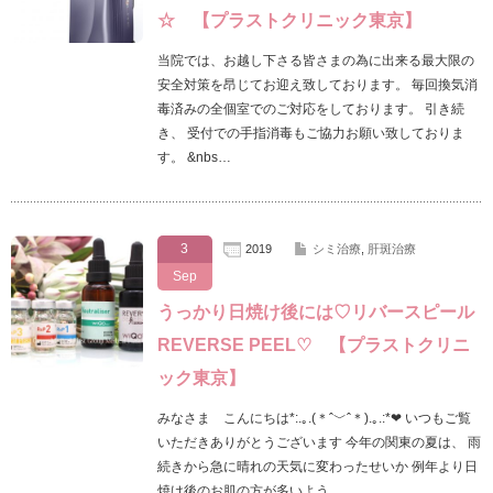
☆ 【プラストクリニック東京】
当院では、お越し下さる皆さまの為に出来る最大限の
安全対策を昂じてお迎え致しております。 毎回換気消
毒済みの全個室でのご対応をしております。 引き続
き、 受付での手指消毒もご協力お願い致しておりま
す。 &nbs…
3
2019
シミ治療
,
肝斑治療
Sep
うっかり日焼け後には♡リバースピール
REVERSE PEEL♡ 【プラストクリニ
ック東京】
みなさま こんにちは*:.｡.(＊ˆ﹀ˆ＊).｡.:*❤ いつもご覧
いただきありがとうございます 今年の関東の夏は、 雨
続きから急に晴れの天気に変わったせいか 例年より日
焼け後のお肌の方が多いよう…