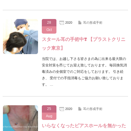
28
2020
耳の形成手術
Oct
スタール耳の手術中❣️ 【プラストクリニ
ック東京】
当院では、お越し下さる皆さまの為に出来る最大限の
安全対策を昂じてお迎え致しております。 毎回換気消
毒済みの全個室でのご対応をしております。 引き続
き、 受付での手指消毒もご協力お願い致しておりま
す。 …
25
2020
耳の形成手術
Aug
いらなくなったピアスホールを無かった