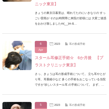
ニック東京】
きょうの東京日暮里は、晴れてたのにいきなりの すっ
ごい雷雨が そのお時間帯に来院の皆様には 大変ご迷惑
をおかけ致しましたm(__)m &…
6
2023
耳の形成手術
Apr
スタール耳修正手術☆ 6か月後 【プ
ラストクリニック東京】
さっ、きょうは耳の形成手術について。 立ち耳やとが
り耳、耳垂縮小など 多くの手術をおこなっている当院
ですが 珍しいスタール耳 の手術について。 まず、…
5
2023
耳の形成手術