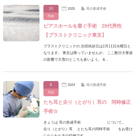
10
2025
耳の形成手術
Feb
ピアスホールを塞ぐ手術 20代男性
【プラストクリニック東京】
プラストクリニックの 次回休診日は2月11日火曜日と
なります。 東京は降っていませんが、 ここ数日大寒波
の影響で大雪のところも多いよう。 &…
8
2024
耳の形成手術
Oct
たち耳と尖り（とがり）耳の 同時修正
手術☆
きょうは 耳の形成手術 について。
尖り（とがり）耳 とたち耳の同時手術 をお受け
になられた方の症例です。 …