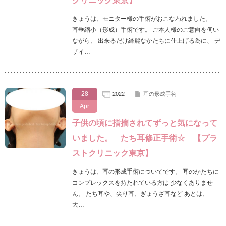
クリニック東京】
きょうは、モニター様の手術がおこなわれました。
耳垂縮小（形成）手術です。 ご本人様のご意向を伺い
ながら、 出来るだけ綺麗なかたちに仕上げる為に、 デ
ザイ…
28
2022
耳の形成手術
Apr
子供の頃に指摘されてずっと気になって
いました。 たち耳修正手術☆ 【プラ
ストクリニック東京】
きょうは、耳の形成手術についてです。 耳のかたちに
コンプレックスを持たれている方は 少なくありませ
ん。 たち耳や、尖り耳、ぎょうざ耳など あとは、
大…