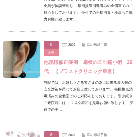
全員が体調管理し、 毎回換気消毒済みの全個室でのご
対応をしております。 受付での手指消毒・検温もご協
力お願い致します…
6
2021
耳の形成手術
Apr
他院様修正症例 扇状の耳垂縮小術 20
代 【プラストクリニック東京】
当院では、お越し下さる皆さまの為に出来る最大限の
安全対策を昂じてお迎え致しております。 毎回換気消
毒済みの全個室でのご対応をしております。 引き続き
ご来院時には、 マスク着用を是非お願い致します。 受
付での手…
6
2021
耳の形成手術