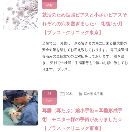
Mar
就活のため拡張ピアスと小さいピアスそ
れぞれの穴を塞ぎました♪ 術後1か月
【プラストクリニック東京】
当院では、お越し下さる皆さまの為に出来る最大限の
安全対策を昂じてお迎え致しております。 毎回換気消
毒済みの全個室でのご対応をしております。 引き続
き、 受付での検温・手指消毒もご協力お願い致してお
ります。 プラス…
23
2021
耳の形成手術
Feb
耳垂（耳たぶ）縮小手術＝耳垂形成手
術 モニター様の手術がありました☆
【プラストクリニック東京】