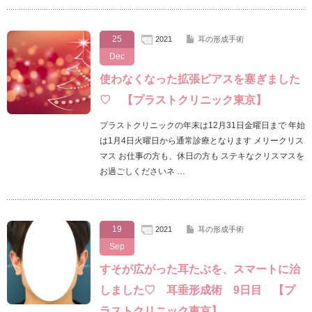
25
2021
耳の形成手術
Dec
使わなくなった拡張ピアスを塞ぎました
♡ 【プラストクリニック東京】
プラストクリニックの年末は12月31日金曜日まで 年始
は1月4日火曜日から通常診療となります メリークリス
マス お仕事の方も、休日の方も ステキなクリスマスを
お過ごしくださいネ …
19
2021
耳の形成手術
Sep
すそが広がった耳たぶを、スマートに治
しました♡ 耳垂形成術 9日目 【プ
ラストクリニック東京】