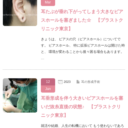
Mar
耳たぶが垂れ下がってしまう大きなピア
スホールを塞ぎました☆ 【プラストク
リニック東京】
きょうは、 ピアスの穴（ピアスホール）についてで
す。 ピアスホール、 特に拡張ピアスホールは開けた時
と、 環境が変わることから後々困る場合もあります。
…
12
2023
耳の形成手術
Jan
耳垂形成を伴う大きいピアスホールを塞
いだ抜糸直後の状態♪ 【プラストクリ
ニック東京】
就活や結婚、人生の転機において もう使わないであろ