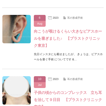
6
2023
耳の形成手術
Aug
向こうが覗けるくらい大きなピアスホー
ルを塞ぎました♪ 【プラストクリニッ
ク東京】
先日インスタにも載せましたが、 きょうは、ピアスホ
ールを塞ぐ手術 についてです &…
10
2023
耳の形成手術
Jul
子供の頃からのコンプレックス 立ち耳
を治して９日目 【プラストクリニック