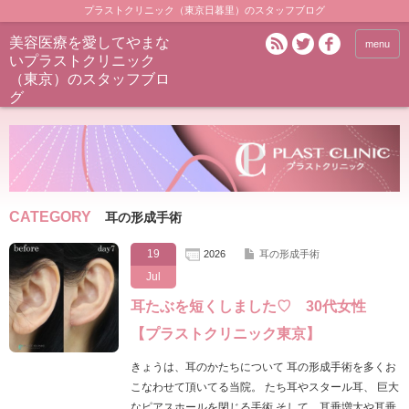
プラストクリニック（東京日暮里）のスタッフブログ
美容医療を愛してやまな
menu
いプラストクリニック
（東京）のスタッフブロ
グ
CATEGORY
耳の形成手術
19
2026
耳の形成手術
Jul
耳たぶを短くしました♡ 30代女性
【プラストクリニック東京】
きょうは、耳のかたちについて 耳の形成手術を多くお
こなわせて頂いてる当院。 たち耳やスタール耳、 巨大
なピアスホールを閉じる手術 そして、耳垂増大や耳垂