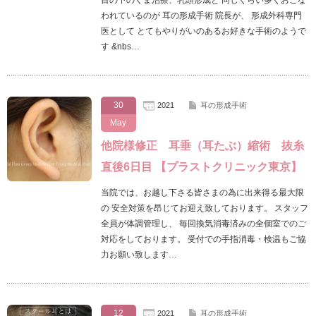
目の下のくま治療、乳頭形成と 同じくらい多くおこな
われているのが 耳の形成手術 院長が、 形成外科専門
医として とてもやりがいのあるお好きな手術のようで
す &nbs…
30
2021
耳の形成手術
May
他院様修正 耳垂（耳たぶ）縮術 抜糸
直後6日目 【プラストクリニック東京】
当院では、お越し下さる皆さまの為に出来得る最大限
の 安全対策を昂じてお迎え致しております。 スタッフ
全員が体調管理し、 毎回換気消毒済みの全個室でのご
対応をしております。 受付での手指消毒・検温もご協
力お願い致します…
12
2021
耳の形成手術