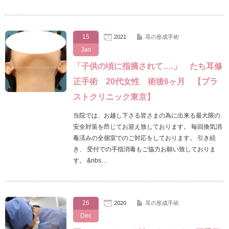
15
2021
耳の形成手術
Jan
「子供の頃に指摘されて….」 たち耳修
正手術 20代女性 術後6ヶ月 【プラ
ストクリニック東京】
当院では、お越し下さる皆さまの為に出来る最大限の
安全対策を昂じてお迎え致しております。 毎回換気消
毒済みの全個室でのご対応をしております。 引き続
き、 受付での手指消毒もご協力お願い致しておりま
す。 &nbs…
26
2020
耳の形成手術
Dec