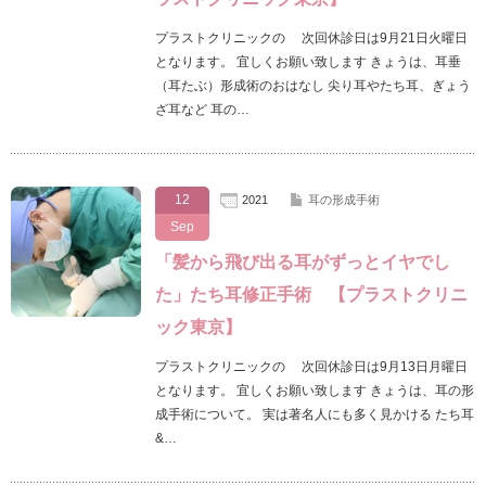
プラストクリニックの 次回休診日は9月21日火曜日
となります。 宜しくお願い致します きょうは、耳垂
（耳たぶ）形成術のおはなし 尖り耳やたち耳、ぎょう
ざ耳など 耳の…
12
2021
耳の形成手術
Sep
「髪から飛び出る耳がずっとイヤでし
た」たち耳修正手術 【プラストクリニ
ック東京】
プラストクリニックの 次回休診日は9月13日月曜日
となります。 宜しくお願い致します きょうは、耳の形
成手術について。 実は著名人にも多く見かける たち耳
&…