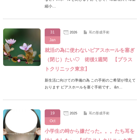
縮小…
31
2026
耳の形成手術
Jan
就活の為に使わないピアスホールを塞ぎ
（閉じ）たい♡ 術後1週間 【プラス
トクリニック東京】
新生活に向けての準備の為 この手術のご希望が増えて
おります ピアスホールを塞ぐ手術です。 &n…
19
2025
耳の形成手術
Oct
小学生の時から嫌だった。。。たち耳を