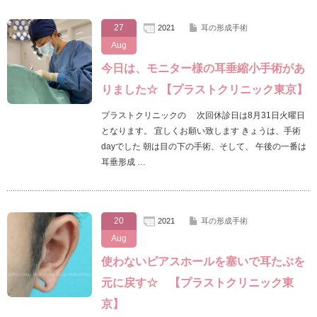
27
2021
耳の形成手術
Aug
今日は、モニター様の耳垂縮小手術があ
りました☆ 【プラストクリニック東京】
プラストクリニックの 次回休診日は8月31日火曜日
となります。 宜しくお願い致します きょうは、手術
dayでした 朝は目の下の手術、そして、 午後の一番は
耳垂形成 …
20
2021
耳の形成手術
Aug
使わないピアスホールを塞いで耳たぶを
元に戻す☆ 【プラストクリニック東
京】