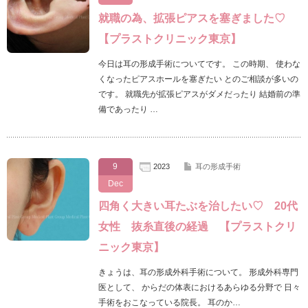
就職の為、拡張ピアスを塞ぎました♡
【プラストクリニック東京】
今日は耳の形成手術についてです。 この時期、 使わな
くなったピアスホールを塞ぎたい とのご相談が多いの
です。 就職先が拡張ピアスがダメだったり 結婚前の準
備であったり …
9
2023
耳の形成手術
Dec
四角く大きい耳たぶを治したい♡ 20代
女性 抜糸直後の経過 【プラストクリ
ニック東京】
きょうは、耳の形成外科手術について。 形成外科専門
医として、 からだの体表におけるあらゆる分野で 日々
手術をおこなっている院長。 耳のか…