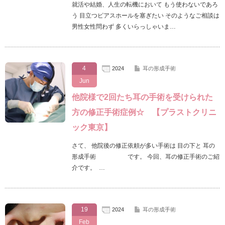
就活や結婚、人生の転機において もう使わないであろ
う 目立つピアスホールを塞ぎたい そのようなご相談は
男性女性問わず 多くいらっしゃいま…
4
2024
耳の形成手術
Jun
他院様で2回たち耳の手術を受けられた
方の修正手術症例☆ 【プラストクリニ
ック東京】
さて、 他院後の修正依頼が多い手術は 目の下と 耳の
形成手術 です。 今回、耳の修正手術のご紹
介です。 …
19
2024
耳の形成手術
Feb