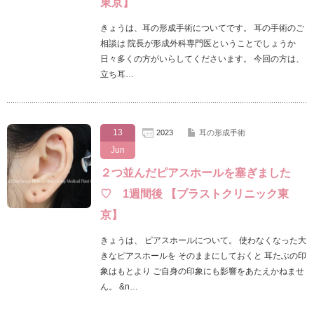
東京】
きょうは、耳の形成手術についてです。 耳の手術のご
相談は 院長が形成外科専門医ということでしょうか
日々多くの方がいらしてくださいます。 今回の方は、
立ち耳…
13
2023
耳の形成手術
Jun
２つ並んだピアスホールを塞ぎました
♡ 1週間後 【プラストクリニック東
京】
きょうは、 ピアスホールについて。 使わなくなった大
きなピアスホールを そのままにしておくと 耳たぶの印
象はもとより ご自身の印象にも影響をあたえかねませ
ん。 &n…