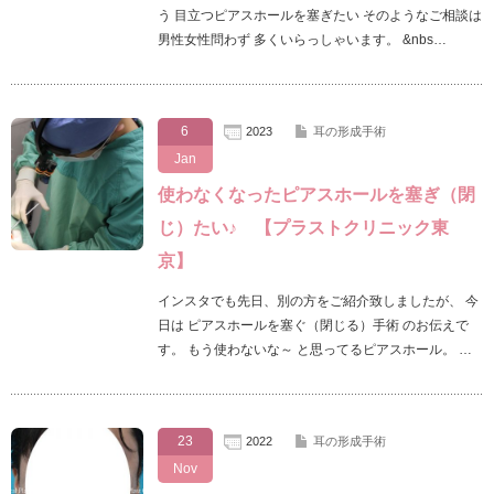
う 目立つピアスホールを塞ぎたい そのようなご相談は
男性女性問わず 多くいらっしゃいます。 &nbs…
6
2023
耳の形成手術
Jan
使わなくなったピアスホールを塞ぎ（閉
じ）たい♪ 【プラストクリニック東
京】
インスタでも先日、別の方をご紹介致しましたが、 今
日は ピアスホールを塞ぐ（閉じる）手術 のお伝えで
す。 もう使わないな～ と思ってるピアスホール。 …
23
2022
耳の形成手術
Nov