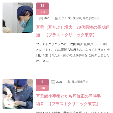
12
Aug
2021
ヒアルロン酸治療
,
耳の形成手術
耳垂（耳たぶ）増大 30代男性の長期経
過 【プラストクリニック東京】
プラストクリニックの 次回休診日は8月15日日曜日
となります。 お盆期間も診療をおこなっております 先
日は耳垂（耳たぶ）縮小の形成手術を ご紹介しました
が、 き…
9
2021
耳の形成手術
Jun
耳垂縮小手術とたち耳修正の同時手
術❣ 【プラストクリニック東京】