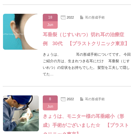
18
2022
耳の形成手術
Jun
耳垂裂（じすいれつ）切れ耳の治療症
例 30代 【プラストクリニック東京】
きょうは、 耳の形成手術についてです。 今回
ご紹介の方は、生まれつき右耳にだけ 耳垂裂（じす
いれつ）の症状をお持ちでした。 髪型を工夫して隠し
てた…
8
2022
耳の形成手術
Jun
きょうは、モニター様の耳垂縮小（形
成）手術がございました☆ 【プラスト