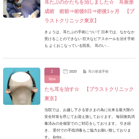
耳たぶのかたちを治しました☆ 耳垂形
成術 術前⇒術後8日⇒術後1ヶ月 【プ
ラストクリニック東京】
きょうは、耳たぶの手術について 日本では、なかなか
受けることのできない 巨大なピアスホールを治す手術
も よくおこなっている院長。 耳のい…
2
2020
耳の形成手術
Nov
たち耳を治す☆ 【プラストクリニック
東京】
当院では、お越し下さる皆さまの為に出来る最大限の
安全対策を昂じてお迎え致しております。 毎回換気消
毒済みの全個室でのご対応をしております。 引き続
き、 受付での手指消毒もご協力お願い致しておりま
す。 &nbs…