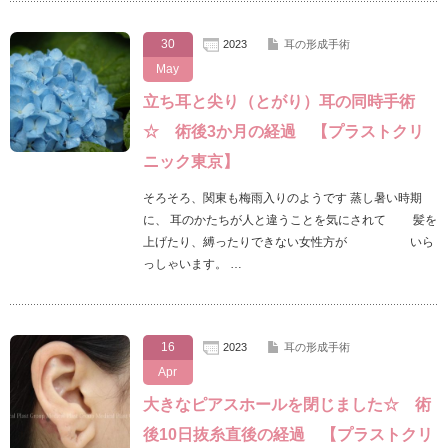
30
2023
耳の形成手術
May
立ち耳と尖り（とがり）耳の同時手術
☆ 術後3か月の経過 【プラストクリ
ニック東京】
そろそろ、関東も梅雨入りのようです 蒸し暑い時期
に、 耳のかたちが人と違うことを気にされて 髪を
上げたり、縛ったりできない女性方が いら
っしゃいます。 …
16
2023
耳の形成手術
Apr
大きなピアスホールを閉じました☆ 術
後10日抜糸直後の経過 【プラストクリ