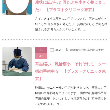
扇状に広がった耳たぶを小さく整えまし
た♪ 【プラストクリニック東京】
さて、きょうは耳たぶの手術について。 耳たぶが小さ
いことで 顔が大きく見えたり、貧相だからと 手術を希
望される方 耳たぶが大きいことで、…
21
2022
乳輪縮小治療
,
耳の形成手術
Jul
耳垂縮小 乳輪縮小 それぞれモニター
様の手術中☆ 【プラストクリニック東
京】
昨日は、モニター様の手術がありました。 事前にご了
解頂いて撮影させて頂いてます。 男性の乳輪縮小手術
専用の覆布（おいふ）という清潔布をかけて 手術はお
こなわれます。 今…