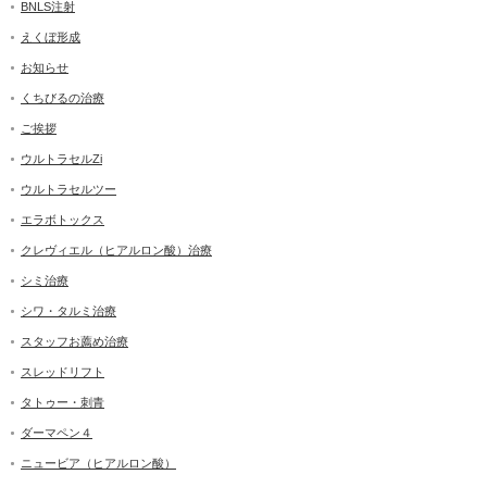
BNLS注射
えくぼ形成
お知らせ
くちびるの治療
ご挨拶
ウルトラセルZi
ウルトラセルツー
エラボトックス
クレヴィエル（ヒアルロン酸）治療
シミ治療
シワ・タルミ治療
スタッフお薦め治療
スレッドリフト
タトゥー・刺青
ダーマペン４
ニュービア（ヒアルロン酸）