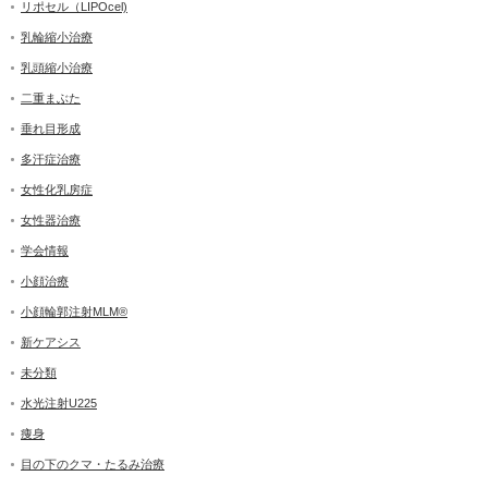
リポセル（LIPOcel)
乳輪縮小治療
乳頭縮小治療
二重まぶた
垂れ目形成
多汗症治療
女性化乳房症
女性器治療
学会情報
小顔治療
小顔輪郭注射MLM®
新ケアシス
未分類
水光注射U225
痩身
目の下のクマ・たるみ治療