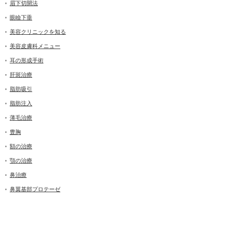
眉下切開法
眼瞼下垂
美容クリニックを知る
美容皮膚科メニュー
耳の形成手術
肝斑治療
脂肪吸引
脂肪注入
薄毛治療
豊胸
額の治療
顎の治療
鼻治療
鼻翼基部プロテーゼ