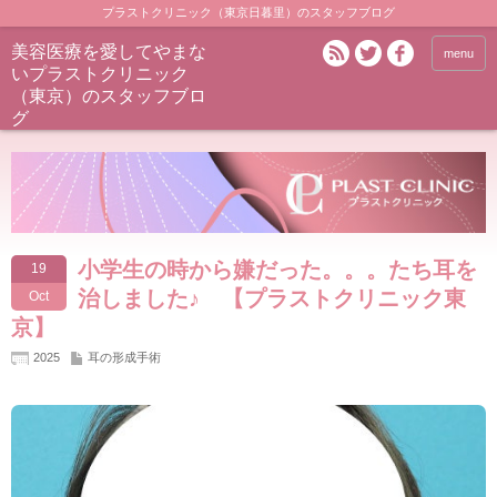
プラストクリニック（東京日暮里）のスタッフブログ
美容医療を愛してやまな
menu
いプラストクリニック
（東京）のスタッフブロ
グ
小学生の時から嫌だった。。。たち耳を
19
治しました♪ 【プラストクリニック東
Oct
京】
2025
耳の形成手術