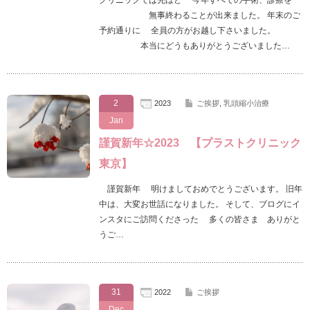
クリニックでは先ほど 今年すべての手術、診療を
無事終わることが出来ました。 年末のご
予約通りに 全員の方がお越し下さいました。
本当にどうもありがとうございました…
2
2023
ご挨拶
,
乳頭縮小治療
Jan
謹賀新年☆2023 【プラストクリニック
東京】
謹賀新年 明けましておめでとうございます。 旧年
中は、大変お世話になりました。 そして、ブログにイ
ンスタにご訪問くださった 多くの皆さま ありがと
うご…
31
2022
ご挨拶
Dec