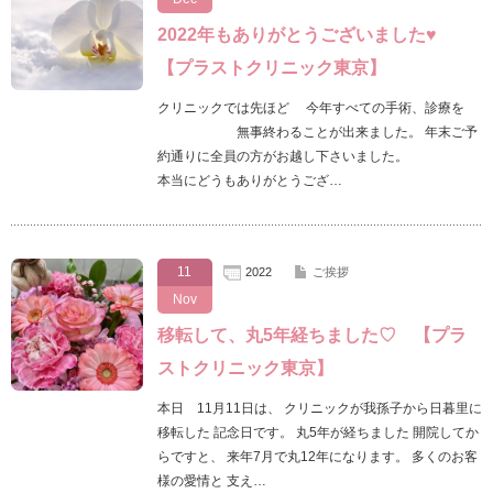
2022年もありがとうございました♥
【プラストクリニック東京】
クリニックでは先ほど 今年すべての手術、診療を
無事終わることが出来ました。 年末ご予
約通りに全員の方がお越し下さいました。
本当にどうもありがとうござ…
11
2022
ご挨拶
Nov
移転して、丸5年経ちました♡ 【プラ
ストクリニック東京】
本日 11月11日は、 クリニックが我孫子から日暮里に
移転した 記念日です。 丸5年が経ちました 開院してか
らですと、 来年7月で丸12年になります。 多くのお客
様の愛情と 支え…