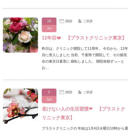
16
2022
ご挨拶
Jul
12年目❤️ 【プラストクリニック東京】
昨日は、クリニック開院して11周年。 今日から、12年
目に突入しました 当初、千葉県で開院して、その後現
在の東京日暮里に 移転しました。 開院依頼ずっ～と
お…
3
2022
ご挨拶
Jan
老けない人の生活習慣❤ 【プラストク
リニック東京】
プラストクリニックの 年始は1月4日火曜日10時から通