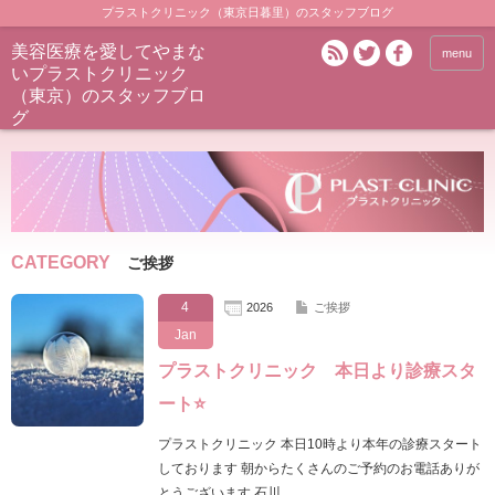
プラストクリニック（東京日暮里）のスタッフブログ
美容医療を愛してやまな
menu
いプラストクリニック
（東京）のスタッフブロ
グ
CATEGORY
ご挨拶
4
2026
ご挨拶
Jan
プラストクリニック 本日より診療スタ
ート⭐️
プラストクリニック 本日10時より本年の診療スタート
しております 朝からたくさんのご予約のお電話ありが
とうございます 石川…