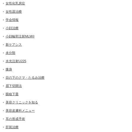
女性化乳房症
女性器治療
学会情報
小顔治療
小顔輪郭注射MLM®
新ケアシス
未分類
水光注射U225
痩身
目の下のクマ・たるみ治療
眉下切開法
眼瞼下垂
美容クリニックを知る
美容皮膚科メニュー
耳の形成手術
肝斑治療