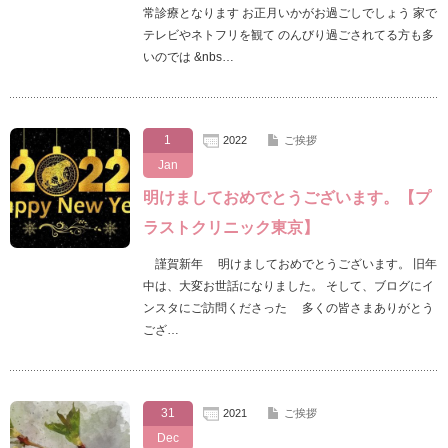
常診療となります お正月いかがお過ごしでしょう 家で
テレビやネトフリを観て のんびり過ごされてる方も多
いのでは &nbs…
1
2022
ご挨拶
Jan
明けましておめでとうございます。【プ
ラストクリニック東京】
謹賀新年 明けましておめでとうございます。 旧年
中は、大変お世話になりました。 そして、ブログにイ
ンスタにご訪問くださった 多くの皆さまありがとう
ござ…
31
2021
ご挨拶
Dec