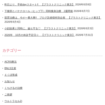
昨日より、手術dayスタート‼ 【プラストクリニック東京】
2026年8月8日
下腹部とバナナロール（ヒップ下）同時痩身治療 2週間後
2026年8月7日
肌育治療は、今が一番大事‼ ブログ読者様特別企画 【プラストクリニック東京】
2026年8月4日
小顔効果と同時に、歯も守る♡ 【プラストクリニック東京】
2026年8月3日
2026年 10月の休診予定日☆ 【プラストクリニック東京】
2026年7月31日
カテゴリー
ACRS療法
BNLS注射
えくぼ形成
お知らせ
くちびるの治療
ご挨拶
ウルトラセルZi