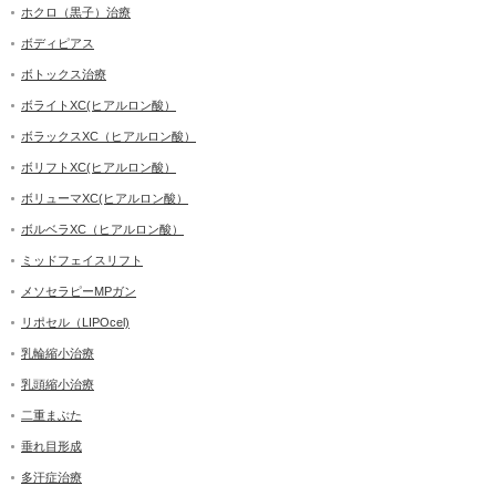
ホクロ（黒子）治療
ボディピアス
ボトックス治療
ボライトXC(ヒアルロン酸）
ボラックスXC（ヒアルロン酸）
ボリフトXC(ヒアルロン酸）
ボリューマXC(ヒアルロン酸）
ボルベラXC（ヒアルロン酸）
ミッドフェイスリフト
メソセラピーMPガン
リポセル（LIPOcel)
乳輪縮小治療
乳頭縮小治療
二重まぶた
垂れ目形成
多汗症治療