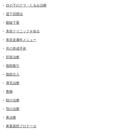
目の下のクマ・たるみ治療
眉下切開法
眼瞼下垂
美容クリニックを知る
美容皮膚科メニュー
耳の形成手術
肝斑治療
脂肪吸引
脂肪注入
薄毛治療
豊胸
額の治療
顎の治療
鼻治療
鼻翼基部プロテーゼ