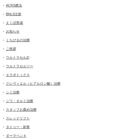
ACRS療法
BNLS注射
えくぼ形成
お知らせ
くちびるの治療
ご挨拶
ウルトラセルZi
ウルトラセルツー
エラボトックス
クレヴィエル（ヒアルロン酸）治療
シミ治療
シワ・タルミ治療
スタッフお薦め治療
スレッドリフト
タトゥー・刺青
ダーマペン４