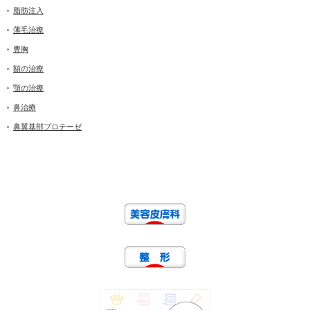
脂肪注入
薄毛治療
豊胸
額の治療
顎の治療
鼻治療
鼻翼基部プロテーゼ