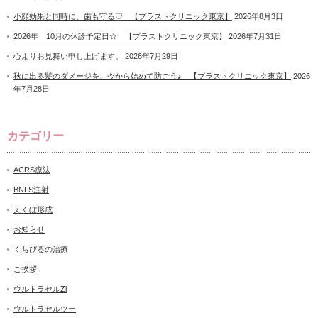
小顔効果と同時に、歯も守る♡ 【プラストクリニック東京】
2026年8月3日
2026年 10月の休診予定日☆ 【プラストクリニック東京】
2026年7月31日
心よりお見舞い申し上げます。
2026年7月29日
秋に出る髪のダメージを、今から始めて防ごう♪ 【プラストクリニック東京】
2026
年7月28日
カテゴリー
ACRS療法
BNLS注射
えくぼ形成
お知らせ
くちびるの治療
ご挨拶
ウルトラセルZi
ウルトラセルツー