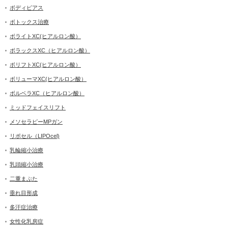
ボディピアス
ボトックス治療
ボライトXC(ヒアルロン酸）
ボラックスXC（ヒアルロン酸）
ボリフトXC(ヒアルロン酸）
ボリューマXC(ヒアルロン酸）
ボルベラXC（ヒアルロン酸）
ミッドフェイスリフト
メソセラピーMPガン
リポセル（LIPOcel)
乳輪縮小治療
乳頭縮小治療
二重まぶた
垂れ目形成
多汗症治療
女性化乳房症