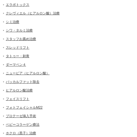
エラボトックス
クレヴィエル（ヒアルロン酸）治療
シミ治療
シワ・タルミ治療
スタッフお薦め治療
スレッドリフト
タトゥー・刺青
ダーマペン４
ニュービア（ヒアルロン酸）
バッカルファット除去
ヒアルロン酸治療
フェイスリフト
フォトフェイシャルM22
プロテーゼ挿入手術
ベビーコラーゲン療法
ホクロ（黒子）治療