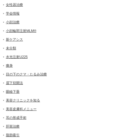
女性器治療
学会情報
小顔治療
小顔輪郭注射MLM®
新ケアシス
未分類
水光注射U225
痩身
目の下のクマ・たるみ治療
眉下切開法
眼瞼下垂
美容クリニックを知る
美容皮膚科メニュー
耳の形成手術
肝斑治療
脂肪吸引