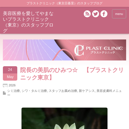
プラストクリニック（東京日暮里）のスタッフブログ
美容医療を愛してやまな
menu
いプラストクリニック
（東京）のスタッフブロ
グ
院長の美肌のひみつ☆ 【プラストクリ
24
ニック東京】
May
2026
シミ治療
,
シワ・タルミ治療
,
スタッフお薦め治療
,
新ケアシス
,
美容皮膚科メニュ
ー