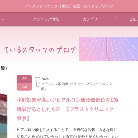
プラストクリニック（東京日暮里）のスタッフブログ
ーム
クリニック情報
カテゴリー
ごあ
ン酸）
25
2024
ヒアルロン酸治療
,
ボラックスXC（ヒアルロン
Jul
酸）
小顔効果が高い♡ヒアルロン酸治療部位を1箇
所挙げるとしたら⁉ 【プラストクリニック
東京】
ヒアルロン酸を注入することで、 不自然な容貌、大きな顔に
なることを 恐れていらっしゃる方が 意外と多くいらっしゃい