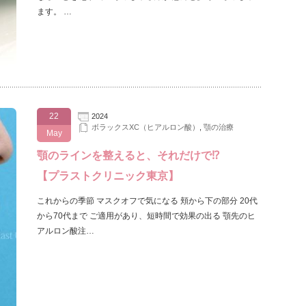
ます。 …
22
2024
ボラックスXC（ヒアルロン酸）
,
顎の治療
May
顎のラインを整えると、それだけで⁉
【プラストクリニック東京】
これからの季節 マスクオフで気になる 頬から下の部分 20代
から70代まで ご適用があり、短時間で効果の出る 顎先のヒ
アルロン酸注…