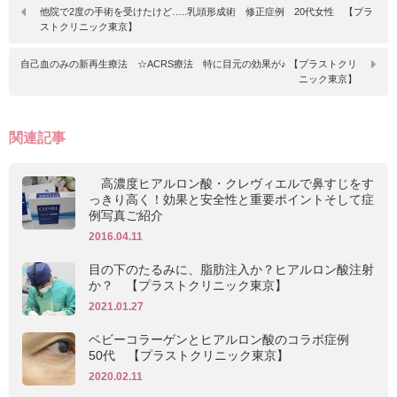
他院で2度の手術を受けたけど…..乳頭形成術 修正症例 20代女性 【プラ
ストクリニック東京】
自己血のみの新再生療法 ☆ACRS療法 特に目元の効果が♪ 【プラストクリ
ニック東京】
関連記事
高濃度ヒアルロン酸・クレヴィエルで鼻すじをす
っきり高く！効果と安全性と重要ポイントそして症
例写真ご紹介
2016.04.11
目の下のたるみに、脂肪注入か？ヒアルロン酸注射
か？ 【プラストクリニック東京】
2021.01.27
ベビーコラーゲンとヒアルロン酸のコラボ症例
50代 【プラストクリニック東京】
2020.02.11