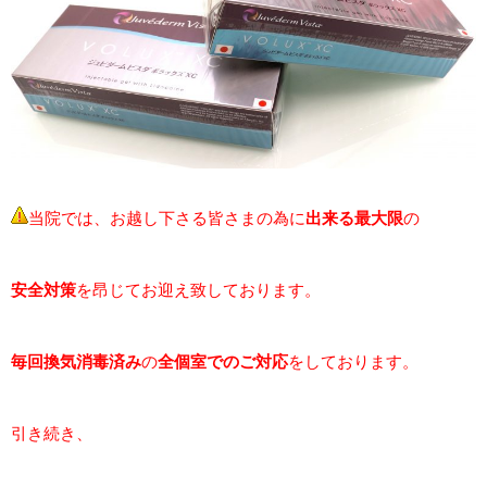
当院では、お越し下さる皆さまの為に
出来る最大限
の
安全対策
を昂じてお迎え致しております。
毎回
換気消毒済み
の
全個室でのご対応
をしております。
引き続き、