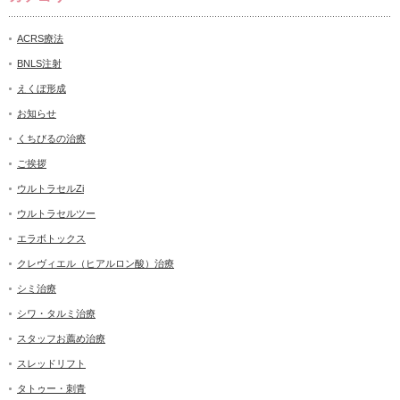
ACRS療法
BNLS注射
えくぼ形成
お知らせ
くちびるの治療
ご挨拶
ウルトラセルZi
ウルトラセルツー
エラボトックス
クレヴィエル（ヒアルロン酸）治療
シミ治療
シワ・タルミ治療
スタッフお薦め治療
スレッドリフト
タトゥー・刺青