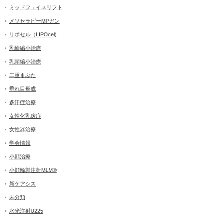
ミッドフェイスリフト
メソセラピーMPガン
リポセル（LIPOcel)
乳輪縮小治療
乳頭縮小治療
二重まぶた
垂れ目形成
多汗症治療
女性化乳房症
女性器治療
学会情報
小顔治療
小顔輪郭注射MLM®
新ケアシス
未分類
水光注射U225