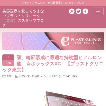
プラストクリニック（東京日暮里）のスタッフブログ
美容医療を愛してやまな
menu
いプラストクリニック
（東京）のスタッフブロ
グ
顎、輪郭形成に最適な持続型ヒアルロン
3
酸 ☆ボラックスXC 【プラストクリニ
Feb
ック東京】
2021
ヒアルロン酸治療
,
ボラックスXC（ヒアルロン酸）