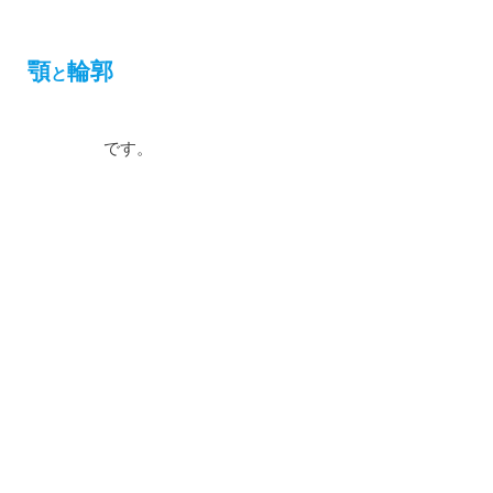
顎
輪郭
と
です。