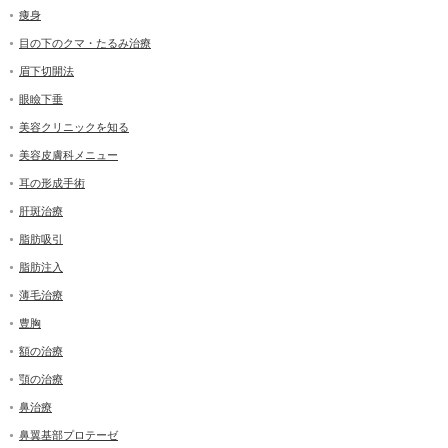
痩身
目の下のクマ・たるみ治療
眉下切開法
眼瞼下垂
美容クリニックを知る
美容皮膚科メニュー
耳の形成手術
肝斑治療
脂肪吸引
脂肪注入
薄毛治療
豊胸
額の治療
顎の治療
鼻治療
鼻翼基部プロテーゼ