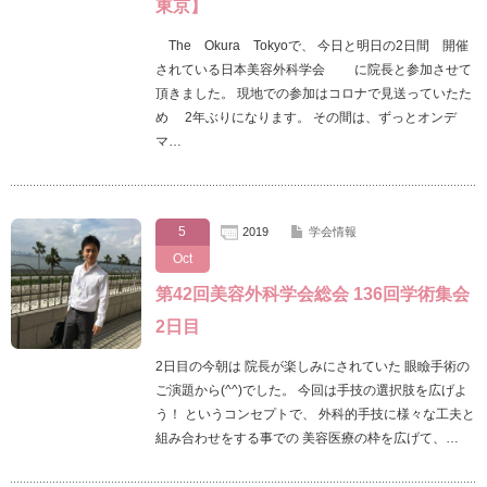
東京】
The Okura Tokyoで、 今日と明日の2日間 開催
されている日本美容外科学会 に院長と参加させて
頂きました。 現地での参加はコロナで見送っていたた
め 2年ぶりになります。 その間は、ずっとオンデ
マ…
5
2019
学会情報
Oct
第42回美容外科学会総会 136回学術集会
2日目
2日目の今朝は 院長が楽しみにされていた 眼瞼手術の
ご演題から(^^)でした。 今回は手技の選択肢を広げよ
う！ というコンセプトで、 外科的手技に様々な工夫と
組み合わせをする事での 美容医療の枠を広げて、…