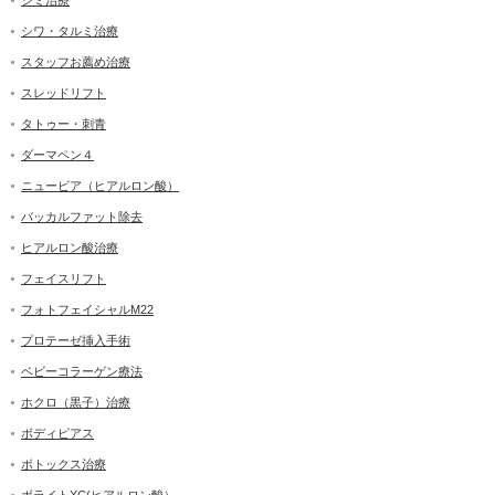
シミ治療
シワ・タルミ治療
スタッフお薦め治療
スレッドリフト
タトゥー・刺青
ダーマペン４
ニュービア（ヒアルロン酸）
バッカルファット除去
ヒアルロン酸治療
フェイスリフト
フォトフェイシャルM22
プロテーゼ挿入手術
ベビーコラーゲン療法
ホクロ（黒子）治療
ボディピアス
ボトックス治療