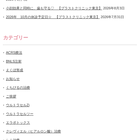
小顔効果と同時に、歯も守る♡ 【プラストクリニック東京】
2026年8月3日
2026年 10月の休診予定日☆ 【プラストクリニック東京】
2026年7月31日
カテゴリー
ACRS療法
BNLS注射
えくぼ形成
お知らせ
くちびるの治療
ご挨拶
ウルトラセルZi
ウルトラセルツー
エラボトックス
クレヴィエル（ヒアルロン酸）治療