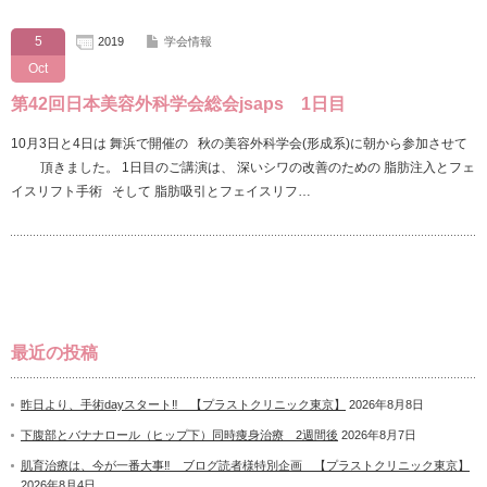
5
2019
学会情報
Oct
第42回日本美容外科学会総会jsaps 1日目
10月3日と4日は 舞浜で開催の 秋の美容外科学会(形成系)に朝から参加させて
頂きました。 1日目のご講演は、 深いシワの改善のための 脂肪注入とフェ
イスリフト手術 そして 脂肪吸引とフェイスリフ…
最近の投稿
昨日より、手術dayスタート‼ 【プラストクリニック東京】
2026年8月8日
下腹部とバナナロール（ヒップ下）同時痩身治療 2週間後
2026年8月7日
肌育治療は、今が一番大事‼ ブログ読者様特別企画 【プラストクリニック東京】
2026年8月4日