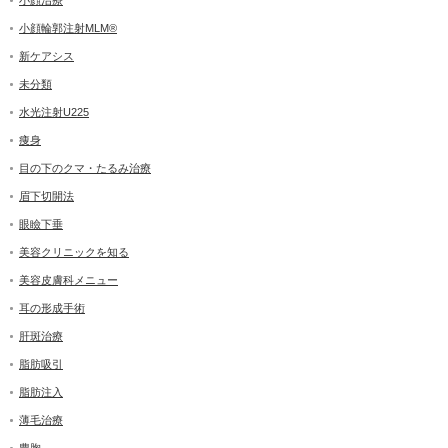
小顔治療
小顔輪郭注射MLM®
新ケアシス
未分類
水光注射U225
痩身
目の下のクマ・たるみ治療
眉下切開法
眼瞼下垂
美容クリニックを知る
美容皮膚科メニュー
耳の形成手術
肝斑治療
脂肪吸引
脂肪注入
薄毛治療