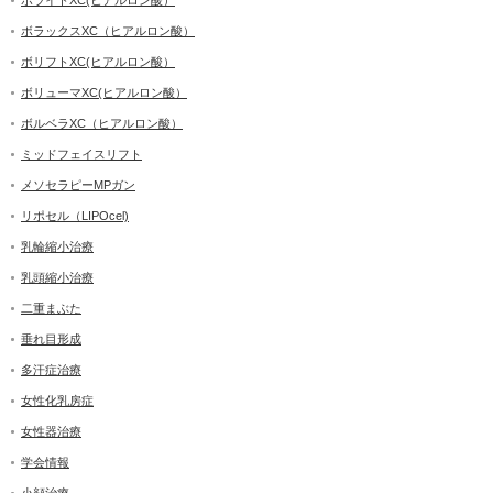
ボライトXC(ヒアルロン酸）
ボラックスXC（ヒアルロン酸）
ボリフトXC(ヒアルロン酸）
ボリューマXC(ヒアルロン酸）
ボルベラXC（ヒアルロン酸）
ミッドフェイスリフト
メソセラピーMPガン
リポセル（LIPOcel)
乳輪縮小治療
乳頭縮小治療
二重まぶた
垂れ目形成
多汗症治療
女性化乳房症
女性器治療
学会情報