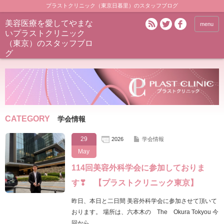
プラストクリニック（東京日暮里）のスタッフブログ
美容医療を愛してやまな
menu
いプラストクリニック
（東京）のスタッフブロ
グ
CATEGORY
学会情報
29
2026
学会情報
May
114回美容外科学会に参加しておりま
す❣ 【プラストクリニック東京】
昨日、本日と二日間 美容外科学会に参加させて頂いて
おります。 場所は、六本木の The Okura Tokyou 今
回から、 …