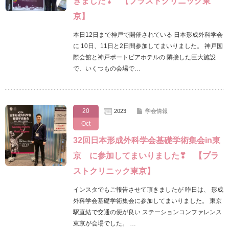
きました❣ 【プラストクリニック東
京】
本日12日まで神戸で開催されている 日本形成外科学会
に 10日、11日と2日間参加してまいりました。 神戸国
際会館と神戸ポートピアホテルの 隣接した巨大施設
で、いくつもの会場で…
20
2023
学会情報
Oct
32回日本形成外科学会基礎学術集会in東
京 に参加してまいりました❣ 【プラ
ストクリニック東京】
インスタでもご報告させて頂きましたが 昨日は、 形成
外科学会基礎学術集会に参加してまいりました。 東京
駅直結で交通の便が良い ステーションコンファレンス
東京が会場でした。 …