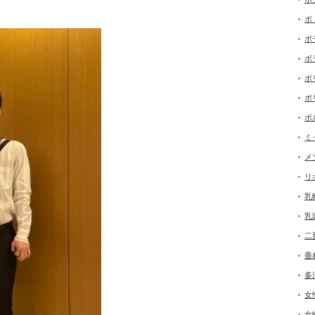
ボ
ボ
ボ
ボ
ボ
ボ
ミ
メ
リ
乳
乳
二
垂
多
女
女