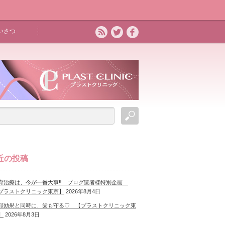
いさつ
近の投稿
育治療は、今が一番大事‼ ブログ読者様特別企画
プラストクリニック東京】
2026年8月4日
顔効果と同時に、歯も守る♡ 【プラストクリニック東
】
2026年8月3日