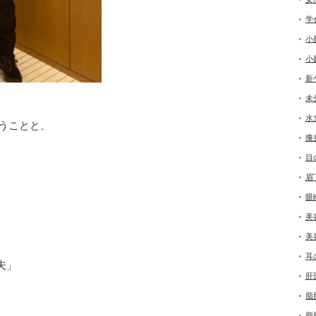
学
小
小
新
未
水
いうことと、
痩
目
眉
眼
美
美
耳
夫」
肝
脂
脂