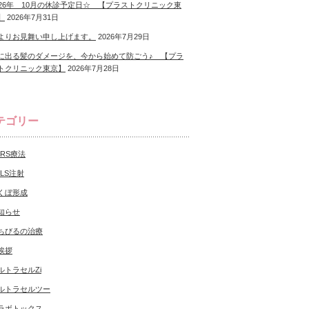
026年 10月の休診予定日☆ 【プラストクリニック東
】
2026年7月31日
よりお見舞い申し上げます。
2026年7月29日
に出る髪のダメージを、今から始めて防ごう♪ 【プラ
トクリニック東京】
2026年7月28日
テゴリー
CRS療法
NLS注射
くぼ形成
知らせ
ちびるの治療
挨拶
ルトラセルZi
ルトラセルツー
ラボトックス