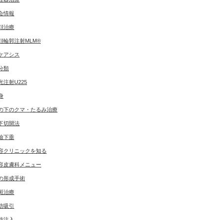
会情報
顔治療
顔輪郭注射MLM®
ケアシス
分類
光注射U225
身
の下のクマ・たるみ治療
下切開法
瞼下垂
容クリニックを知る
容皮膚科メニュー
の形成手術
斑治療
肪吸引
肪注入