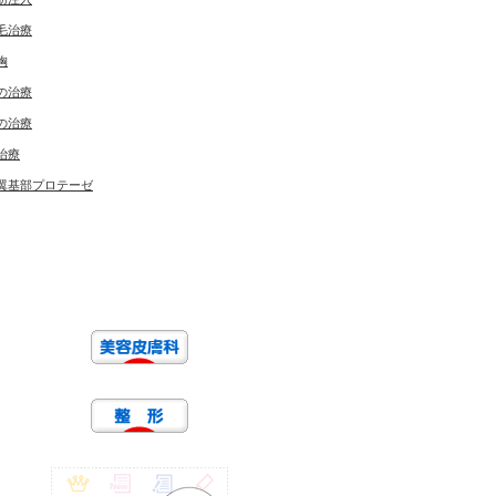
毛治療
胸
の治療
の治療
治療
翼基部プロテーゼ