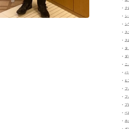
ク
シ
シ
ス
ス
タ
ダ
ニ
バ
ヒ
フ
フ
プ
ベ
ホ
ボ