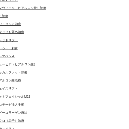
レヴィエル（ヒアルロン酸）治療
ミ治療
ワ・タルミ治療
タッフお薦め治療
レッドリフト
トゥー・刺青
ーマペン４
ュービア（ヒアルロン酸）
ッカルファット除去
アルロン酸治療
ェイスリフト
ォトフェイシャルM22
ロテーゼ挿入手術
ビーコラーゲン療法
クロ（黒子）治療
ディピアス