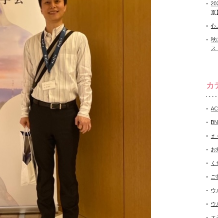
2
京
心
秋
ス
カ
A
B
え
お
く
ご
ウ
ウ
エ