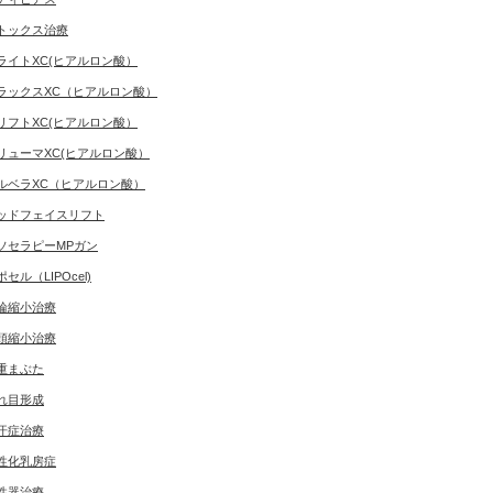
トックス治療
ライトXC(ヒアルロン酸）
ラックスXC（ヒアルロン酸）
リフトXC(ヒアルロン酸）
リューマXC(ヒアルロン酸）
ルベラXC（ヒアルロン酸）
ッドフェイスリフト
ソセラピーMPガン
ポセル（LIPOcel)
輪縮小治療
頭縮小治療
重まぶた
れ目形成
汗症治療
性化乳房症
性器治療