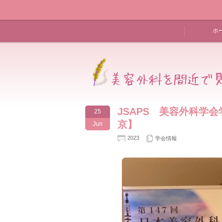
ホ
JSAPS 美容外科学
25
京】
Jun
2023
学会情報