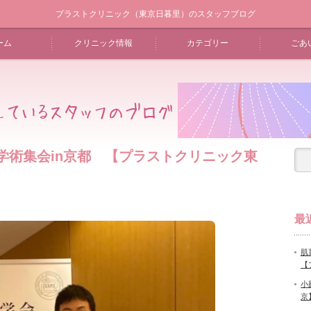
プラストクリニック（東京日暮里）のスタッフブログ
ーム
クリニック情報
カテゴリー
ごあ
会学術集会in京都 【プラストクリニック東
最
肌
【
小
京