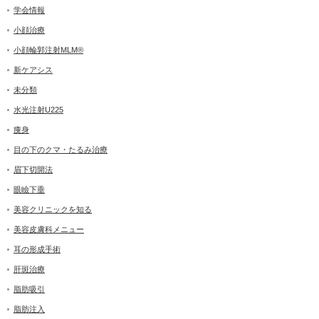
学会情報
小顔治療
小顔輪郭注射MLM®
新ケアシス
未分類
水光注射U225
痩身
目の下のクマ・たるみ治療
眉下切開法
眼瞼下垂
美容クリニックを知る
美容皮膚科メニュー
耳の形成手術
肝斑治療
脂肪吸引
脂肪注入