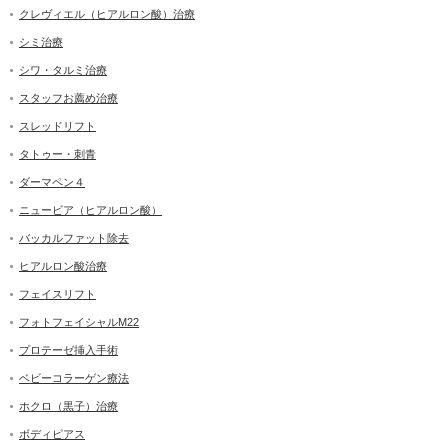
クレヴィエル（ヒアルロン酸）治療
シミ治療
シワ・タルミ治療
スタッフお薦め治療
スレッドリフト
タトゥー・刺青
ダーマペン４
ニュービア（ヒアルロン酸）
バッカルファット除去
ヒアルロン酸治療
フェイスリフト
フォトフェイシャルM22
プロテーゼ挿入手術
ベビーコラーゲン療法
ホクロ（黒子）治療
ボディピアス