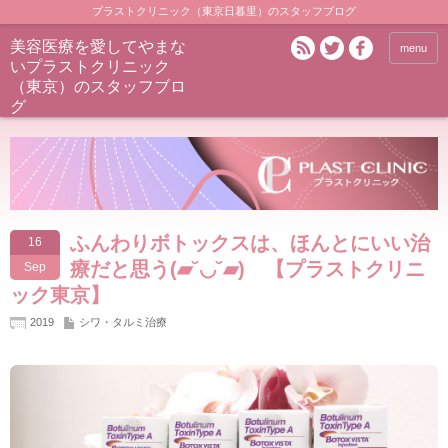
プラストクリニック（東京日暮里）のスタッフブログ
美容医療を愛してやまな
menu
いプラストクリニック
（東京）のスタッフブロ
グ
ふんわりボトックスは、ほんとにいい治
16
療だと思う(▰˘◡˘▰) 【プラストクリニ
Sep
ック東京】
2019
シワ・タルミ治療