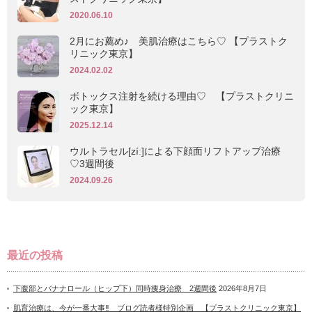
2020.06.10
2月にお薦め♪ 美肌治療はこちら♡ 【プラストク
リニック東京】
2024.02.02
ボトックス注射を続ける理由♡ 【プラストクリニ
ック東京】
2025.12.14
ウルトラセル[zíː]による下顔面リフトアップ治療
♡3週間後
2024.09.26
最近の投稿
下腹部とバナナロール（ヒップ下）同時痩身治療 2週間後
2026年8月7日
肌育治療は、今が一番大事‼ ブログ読者様特別企画 【プラストクリニック東京】