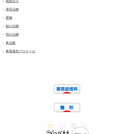
脂肪注入
薄毛治療
豊胸
額の治療
顎の治療
鼻治療
鼻翼基部プロテーゼ