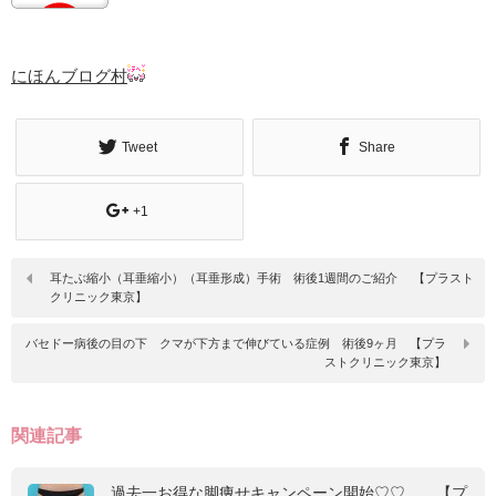
にほんブログ村
Tweet
Share
+1
耳たぶ縮小（耳垂縮小）（耳垂形成）手術 術後1週間のご紹介 【プラスト
クリニック東京】
バセドー病後の目の下 クマが下方まで伸びている症例 術後9ヶ月 【プラ
ストクリニック東京】
関連記事
過去一お得な脚痩せキャンペーン開始♡♡ 【プ