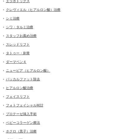
エラボトックス
クレヴィエル（ヒアルロン酸）治療
シミ治療
シワ・タルミ治療
スタッフお薦め治療
スレッドリフト
タトゥー・刺青
ダーマペン４
ニュービア（ヒアルロン酸）
バッカルファット除去
ヒアルロン酸治療
フェイスリフト
フォトフェイシャルM22
プロテーゼ挿入手術
ベビーコラーゲン療法
ホクロ（黒子）治療