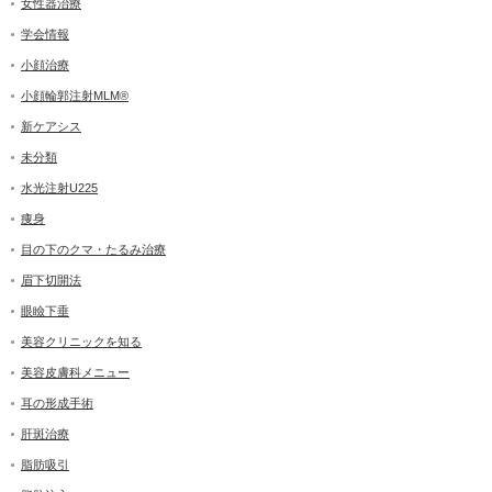
女性器治療
学会情報
小顔治療
小顔輪郭注射MLM®
新ケアシス
未分類
水光注射U225
痩身
目の下のクマ・たるみ治療
眉下切開法
眼瞼下垂
美容クリニックを知る
美容皮膚科メニュー
耳の形成手術
肝斑治療
脂肪吸引