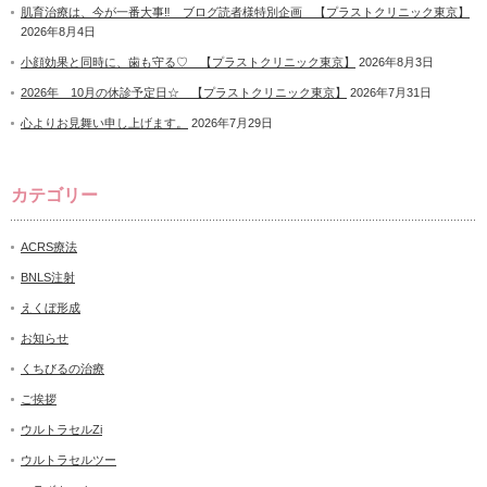
肌育治療は、今が一番大事‼ ブログ読者様特別企画 【プラストクリニック東京】
2026年8月4日
小顔効果と同時に、歯も守る♡ 【プラストクリニック東京】
2026年8月3日
2026年 10月の休診予定日☆ 【プラストクリニック東京】
2026年7月31日
心よりお見舞い申し上げます。
2026年7月29日
カテゴリー
ACRS療法
BNLS注射
えくぼ形成
お知らせ
くちびるの治療
ご挨拶
ウルトラセルZi
ウルトラセルツー