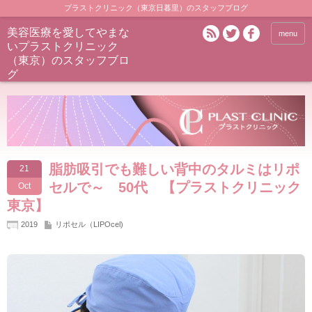
プラストクリニック（東京日暮里）のスタッフブログ
美容医療を愛してやまな
menu
いプラストクリニック
（東京）のスタッフブロ
グ
脂肪吸引でも難しい背中のタルミはリポ
21
セルで～ 50代 【プラストクリニック
Oct
東京】
2019
リポセル（LIPOcel)