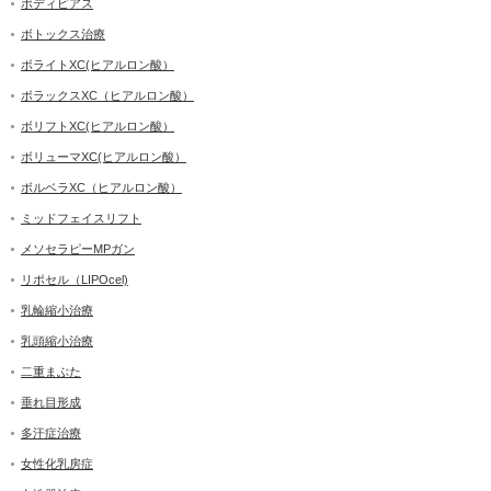
ボディピアス
ボトックス治療
ボライトXC(ヒアルロン酸）
ボラックスXC（ヒアルロン酸）
ボリフトXC(ヒアルロン酸）
ボリューマXC(ヒアルロン酸）
ボルベラXC（ヒアルロン酸）
ミッドフェイスリフト
メソセラピーMPガン
リポセル（LIPOcel)
乳輪縮小治療
乳頭縮小治療
二重まぶた
垂れ目形成
多汗症治療
女性化乳房症