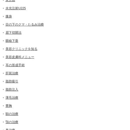
水光注射U225
痩身
目の下のクマ・たるみ治療
眉下切開法
眼瞼下垂
美容クリニックを知る
美容皮膚科メニュー
耳の形成手術
肝斑治療
脂肪吸引
脂肪注入
薄毛治療
豊胸
額の治療
顎の治療
鼻治療