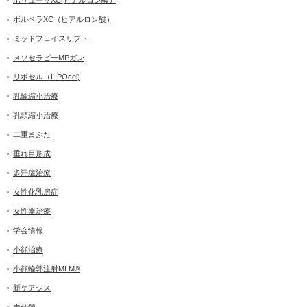
ボルベラXC（ヒアルロン酸）
ミッドフェイスリフト
メソセラピーMPガン
リポセル（LIPOcel)
乳輪縮小治療
乳頭縮小治療
二重まぶた
垂れ目形成
多汗症治療
女性化乳房症
女性器治療
学会情報
小顔治療
小顔輪郭注射MLM®
新ケアシス
未分類