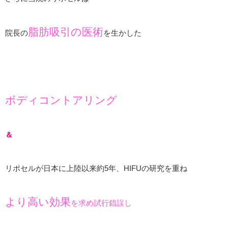
脂肪吸引の医術
院長の
を生かした
ボディコントアリング
＆
リポセルが日本に上陸以来約5年、HIFUの研究を重ね
より高い効果
を求め試行錯誤し