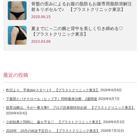
骨盤の歪みによるお腹の脂肪もお腹専用脂肪溶解注
射＆リポセルで♪ 【プラストクリニック東京】
2020.06.15
夏までに～二の腕と背中を美しく引き締める♡
【プラストクリニック東京】
2023.04.08
最近の投稿
昨日より、手術dayスタート‼ 【プラストクリニック東京】
2026年8月8日
下腹部とバナナロール（ヒップ下）同時痩身治療 2週間後
2026年8月7日
肌育治療は、今が一番大事‼ ブログ読者様特別企画 【プラストクリニック東京】
2026年8月4日
小顔効果と同時に、歯も守る♡ 【プラストクリニック東京】
2026年8月3日
2026年 10月の休診予定日☆ 【プラストクリニック東京】
2026年7月31日