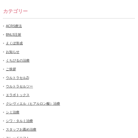
カテゴリー
ACRS療法
BNLS注射
えくぼ形成
お知らせ
くちびるの治療
ご挨拶
ウルトラセルZi
ウルトラセルツー
エラボトックス
クレヴィエル（ヒアルロン酸）治療
シミ治療
シワ・タルミ治療
スタッフお薦め治療
スレッドリフト