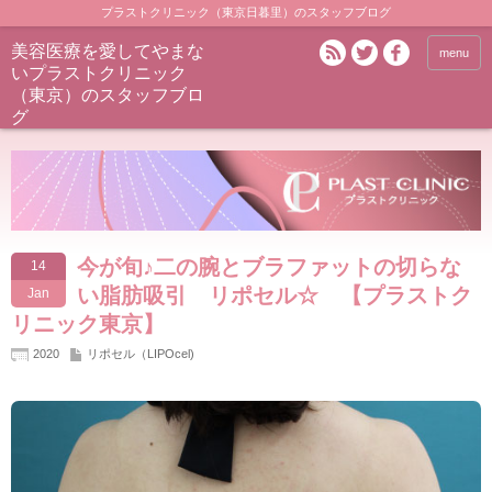
プラストクリニック（東京日暮里）のスタッフブログ
美容医療を愛してやまな
menu
いプラストクリニック
（東京）のスタッフブロ
グ
今が旬♪二の腕とブラファットの切らな
14
い脂肪吸引 リポセル☆ 【プラストク
Jan
リニック東京】
2020
リポセル（LIPOcel)