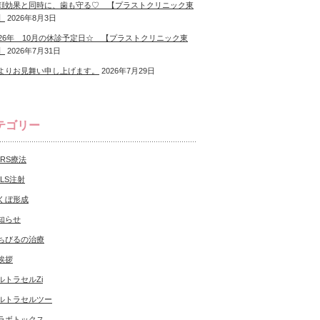
顔効果と同時に、歯も守る♡ 【プラストクリニック東
】
2026年8月3日
026年 10月の休診予定日☆ 【プラストクリニック東
】
2026年7月31日
よりお見舞い申し上げます。
2026年7月29日
テゴリー
CRS療法
NLS注射
くぼ形成
知らせ
ちびるの治療
挨拶
ルトラセルZi
ルトラセルツー
ラボトックス