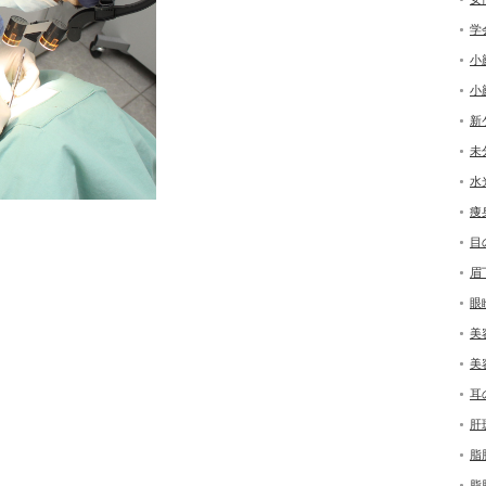
学
小
小
新
未
水
痩
目
眉
眼
美
美
耳
肝
脂
脂