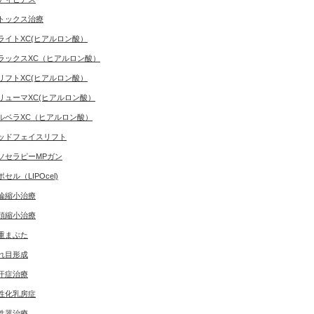
トックス治療
ライトXC(ヒアルロン酸）
ラックスXC（ヒアルロン酸）
リフトXC(ヒアルロン酸）
リューマXC(ヒアルロン酸）
ルベラXC（ヒアルロン酸）
ッドフェイスリフト
ソセラピーMPガン
ポセル（LIPOcel)
輪縮小治療
頭縮小治療
重まぶた
れ目形成
汗症治療
性化乳房症
性器治療