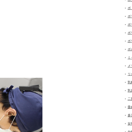
ボ
ボ
ボ
ボ
ボ
ボ
ミ
メ
リ
乳
乳
二
垂
多
女
女