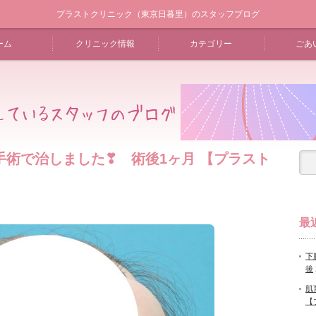
プラストクリニック（東京日暮里）のスタッフブログ
ーム
クリニック情報
カテゴリー
ごあ
術で治しました❣ 術後1ヶ月 【プラスト
最
下
後
肌
【