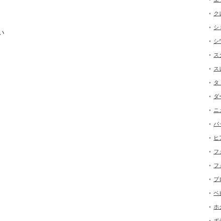
ク
シ
い
シ
ス
ス
タ
ダ
ニ
バ
ヒ
フ
フ
プ
ベ
ホ
ボ