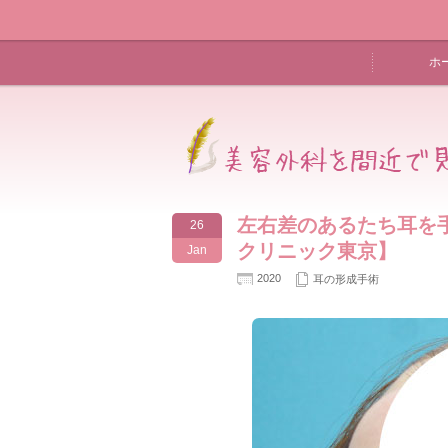
ホ
左右差のあるたち耳を手
26
クリニック東京】
Jan
2020
耳の形成手術