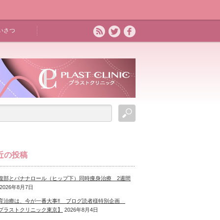
いさつ
近の投稿
腹部とバナナロール（ヒップ下）同時痩身治療 2週間
2026年8月7日
育治療は、今が一番大事‼ ブログ読者様特別企画
プラストクリニック東京】
2026年8月4日