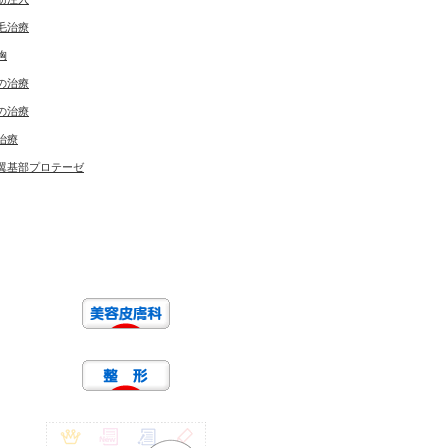
毛治療
胸
の治療
の治療
治療
翼基部プロテーゼ