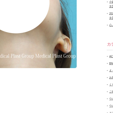
小
京
2
京
心
カ
A
B
え
お
く
ご
ウ
ウ
エ