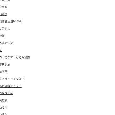
会情報
顔治療
顔輪郭注射MLM®
ケアシス
分類
光注射U225
身
の下のクマ・たるみ治療
下切開法
瞼下垂
容クリニックを知る
容皮膚科メニュー
の形成手術
斑治療
肪吸引
肪注入