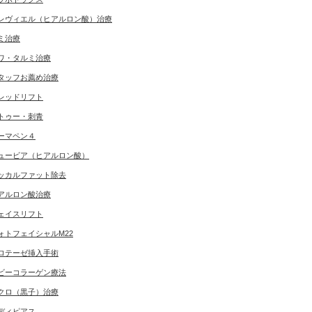
レヴィエル（ヒアルロン酸）治療
ミ治療
ワ・タルミ治療
タッフお薦め治療
レッドリフト
トゥー・刺青
ーマペン４
ュービア（ヒアルロン酸）
ッカルファット除去
アルロン酸治療
ェイスリフト
ォトフェイシャルM22
ロテーゼ挿入手術
ビーコラーゲン療法
クロ（黒子）治療
ディピアス