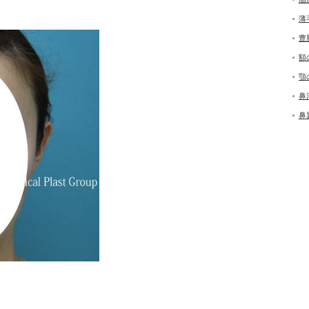
薄
豊
額
顎
鼻
鼻