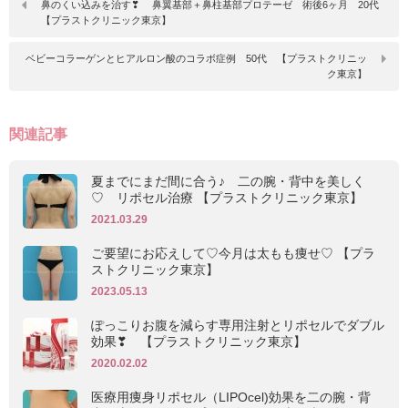
鼻のくい込みを治す❣ 鼻翼基部＋鼻柱基部プロテーゼ 術後6ヶ月 20代
【プラストクリニック東京】
ベビーコラーゲンとヒアルロン酸のコラボ症例 50代 【プラストクリニッ
ク東京】
関連記事
夏までにまだ間に合う♪ 二の腕・背中を美しく
♡ リポセル治療 【プラストクリニック東京】
2021.03.29
ご要望にお応えして♡今月は太もも痩せ♡ 【プラ
ストクリニック東京】
2023.05.13
ぽっこりお腹を減らす専用注射とリポセルでダブル
効果❣ 【プラストクリニック東京】
2020.02.02
医療用痩身リポセル（LIPOcel)効果を二の腕・背