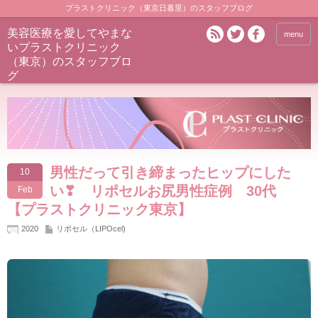
プラストクリニック（東京日暮里）のスタッフブログ
美容医療を愛してやまな
menu
いプラストクリニック
（東京）のスタッフブロ
グ
男性だって引き締まったヒップにした
10
い❣ リポセルお尻男性症例 30代
Feb
【プラストクリニック東京】
2020
リポセル（LIPOcel)