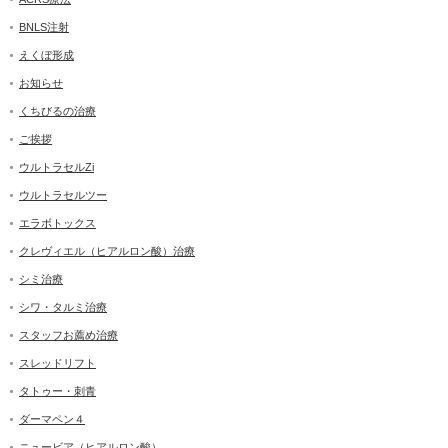
BNLS注射
えくぼ形成
お知らせ
くちびるの治療
ご挨拶
ウルトラセルZi
ウルトラセルツー
エラボトックス
クレヴィエル（ヒアルロン酸）治療
シミ治療
シワ・タルミ治療
スタッフお薦め治療
スレッドリフト
タトゥー・刺青
ダーマペン４
ニュービア（ヒアルロン酸）