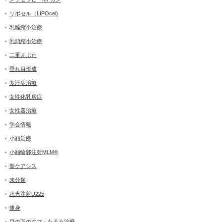
リポセル（LIPOcel)
乳輪縮小治療
乳頭縮小治療
二重まぶた
垂れ目形成
多汗症治療
女性化乳房症
女性器治療
学会情報
小顔治療
小顔輪郭注射MLM®
新ケアシス
未分類
水光注射U225
痩身
目の下のクマ・たるみ治療