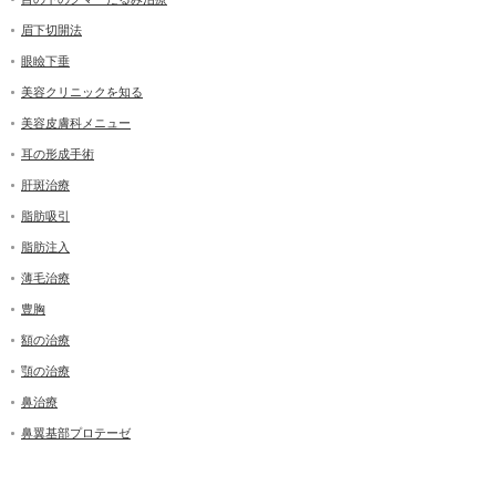
眉下切開法
眼瞼下垂
美容クリニックを知る
美容皮膚科メニュー
耳の形成手術
肝斑治療
脂肪吸引
脂肪注入
薄毛治療
豊胸
額の治療
顎の治療
鼻治療
鼻翼基部プロテーゼ