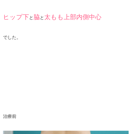
ヒップ下
脇
太もも上部内側中心
と
と
でした。
治療前