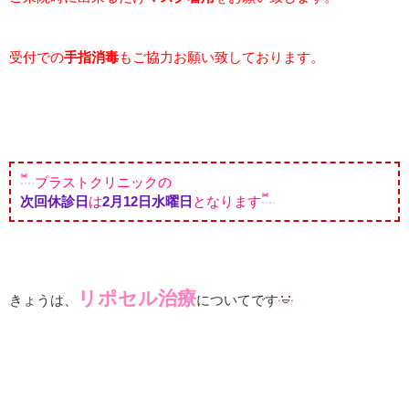
受付での
手指消毒
もご協力お願い致しております。
プラストクリニックの
次回休診日
は
2月12日水曜日
となります
リポセル治療
きょうは、
についてです