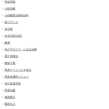
学会情報
小顔治療
小顔輪郭注射MLM®
新ケアシス
未分類
水光注射U225
痩身
目の下のクマ・たるみ治療
眉下切開法
眼瞼下垂
美容クリニックを知る
美容皮膚科メニュー
耳の形成手術
肝斑治療
脂肪吸引
脂肪注入