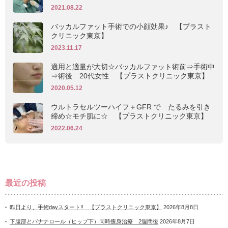
2021.08.22
バッカルファット手術での小顔効果♪ 【プラスト
クリニック東京】
2023.11.17
適用と適量が大切☆バッカルファット術前⇒手術中
⇒術後 20代女性 【プラストクリニック東京】
2020.05.12
ウルトラセルツーハイフ＋GFR で たるみを引き
締め☆モチ肌に☆ 【プラストクリニック東京】
2022.06.24
最近の投稿
昨日より、手術dayスタート‼ 【プラストクリニック東京】
2026年8月8日
下腹部とバナナロール（ヒップ下）同時痩身治療 2週間後
2026年8月7日