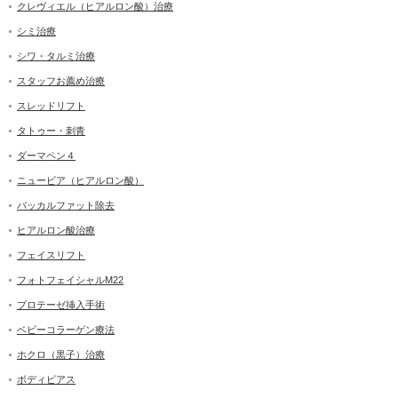
クレヴィエル（ヒアルロン酸）治療
シミ治療
シワ・タルミ治療
スタッフお薦め治療
スレッドリフト
タトゥー・刺青
ダーマペン４
ニュービア（ヒアルロン酸）
バッカルファット除去
ヒアルロン酸治療
フェイスリフト
フォトフェイシャルM22
プロテーゼ挿入手術
ベビーコラーゲン療法
ホクロ（黒子）治療
ボディピアス