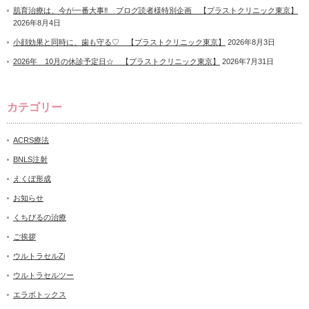
肌育治療は、今が一番大事‼ ブログ読者様特別企画 【プラストクリニック東京】
2026年8月4日
小顔効果と同時に、歯も守る♡ 【プラストクリニック東京】
2026年8月3日
2026年 10月の休診予定日☆ 【プラストクリニック東京】
2026年7月31日
カテゴリー
ACRS療法
BNLS注射
えくぼ形成
お知らせ
くちびるの治療
ご挨拶
ウルトラセルZi
ウルトラセルツー
エラボトックス