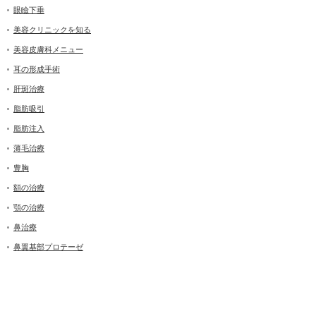
眼瞼下垂
美容クリニックを知る
美容皮膚科メニュー
耳の形成手術
肝斑治療
脂肪吸引
脂肪注入
薄毛治療
豊胸
額の治療
顎の治療
鼻治療
鼻翼基部プロテーゼ