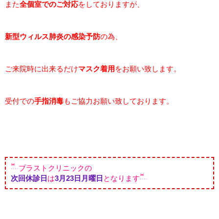
また
全個室でのご対応
をしておりますが、
新型ウィルス肺炎の感染予防
の為、
ご来院時に出来るだけ
マスク着用
をお願い致します。
受付での
手指消毒
もご協力お願い致しております。
プラストクリニックの
次回休診日
は
3月23日月曜日
となります