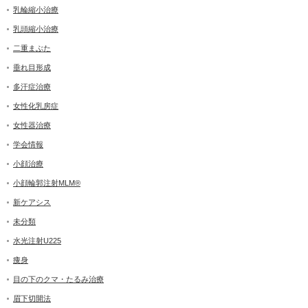
乳輪縮小治療
乳頭縮小治療
二重まぶた
垂れ目形成
多汗症治療
女性化乳房症
女性器治療
学会情報
小顔治療
小顔輪郭注射MLM®
新ケアシス
未分類
水光注射U225
痩身
目の下のクマ・たるみ治療
眉下切開法