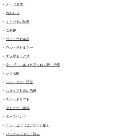
えくぼ形成
お知らせ
くちびるの治療
ご挨拶
ウルトラセルZi
ウルトラセルツー
エラボトックス
クレヴィエル（ヒアルロン酸）治療
シミ治療
シワ・タルミ治療
スタッフお薦め治療
スレッドリフト
タトゥー・刺青
ダーマペン４
ニュービア（ヒアルロン酸）
バッカルファット除去