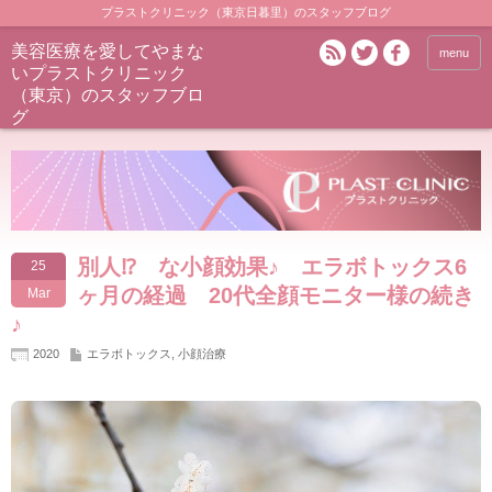
プラストクリニック（東京日暮里）のスタッフブログ
美容医療を愛してやまな
menu
いプラストクリニック
（東京）のスタッフブロ
グ
別人⁉ な小顔効果♪ エラボトックス6
25
ヶ月の経過 20代全顔モニター様の続き
Mar
♪
2020
エラボトックス
,
小顔治療