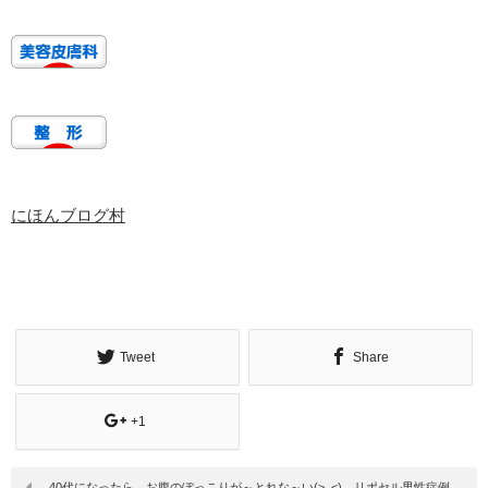
にほんブログ村
Tweet
Share
+1
40代になったら、お腹のぽっこりが～とれな～い(>_<) リポセル男性症例