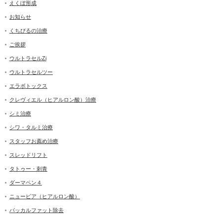
えくぼ形成
お知らせ
くちびるの治療
ご挨拶
ウルトラセルZi
ウルトラセルツー
エラボトックス
クレヴィエル（ヒアルロン酸）治療
シミ治療
シワ・タルミ治療
スタッフお薦め治療
スレッドリフト
タトゥー・刺青
ダーマペン４
ニュービア（ヒアルロン酸）
バッカルファット除去