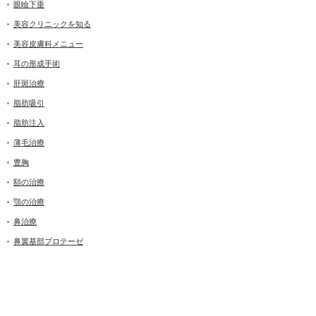
眼瞼下垂
美容クリニックを知る
美容皮膚科メニュー
耳の形成手術
肝斑治療
脂肪吸引
脂肪注入
薄毛治療
豊胸
額の治療
顎の治療
鼻治療
鼻翼基部プロテーゼ