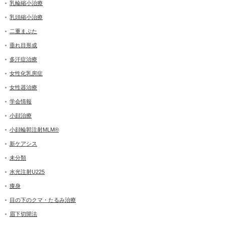
乳輪縮小治療
乳頭縮小治療
二重まぶた
垂れ目形成
多汗症治療
女性化乳房症
女性器治療
学会情報
小顔治療
小顔輪郭注射MLM®
新ケアシス
未分類
水光注射U225
痩身
目の下のクマ・たるみ治療
眉下切開法