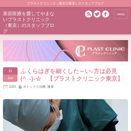
プラストクリニック（東京日暮里）のスタッフブログ
美容医療を愛してやまな
menu
いプラストクリニック
（東京）のスタッフブロ
グ
ふくらはぎを細くした～い♪方は必見
11
(^_-)-☆ 【プラストクリニック東京】
Jun
2020
ボトックス治療
,
痩身