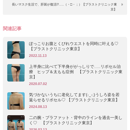
長いマスク生活で、肝斑が復活⁉…..（・□・；）【プラストクリニック東
京】
関連記事
ぽっこりお腹とくびれウエストを同時に叶える♡
【プラストクリニック東京】
2022.11.13
上半身に比べて下半身ががっしりで…..リポセル治
療 ヒップ＆太もも症例 【プラストクリニック東
京】
2020.07.02
気づかないうちに老化してます(-_-;)うしろ姿を若
返らせるリポセル♡ 【プラストクリニック東京】
2024.08.13
二の腕・ブラファット・背中のラインを過去一美し
く♡ 【プラストクリニック東京】
2026.03.13