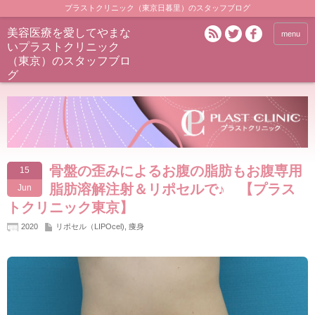
プラストクリニック（東京日暮里）のスタッフブログ
美容医療を愛してやまな
menu
いプラストクリニック
（東京）のスタッフブロ
グ
骨盤の歪みによるお腹の脂肪もお腹専用
15
脂肪溶解注射＆リポセルで♪ 【プラス
Jun
トクリニック東京】
2020
リポセル（LIPOcel)
,
痩身