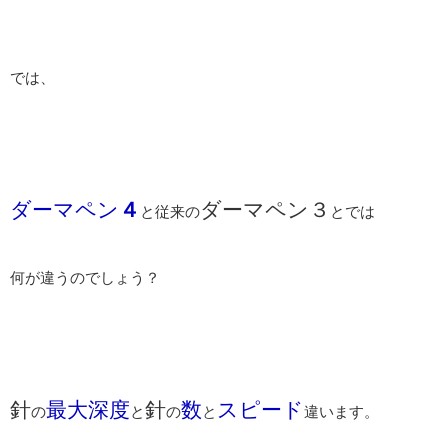
では、
ダーマペン
４
ダーマペン３
と従来の
とでは
何が違うのでしょう？
針
最大深度
針
数
スピード
の
と
の
と
違います。