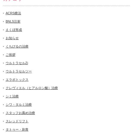
ACRS療法
BNLS注射
えくぼ形成
お知らせ
くちびるの治療
ご挨拶
ウルトラセルZi
ウルトラセルツー
エラボトックス
クレヴィエル（ヒアルロン酸）治療
シミ治療
シワ・タルミ治療
スタッフお薦め治療
スレッドリフト
タトゥー・刺青