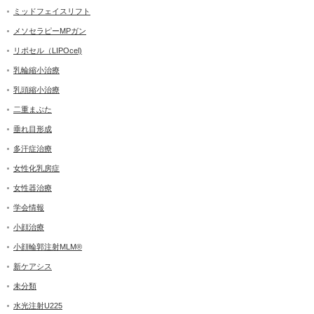
ミッドフェイスリフト
メソセラピーMPガン
リポセル（LIPOcel)
乳輪縮小治療
乳頭縮小治療
二重まぶた
垂れ目形成
多汗症治療
女性化乳房症
女性器治療
学会情報
小顔治療
小顔輪郭注射MLM®
新ケアシス
未分類
水光注射U225