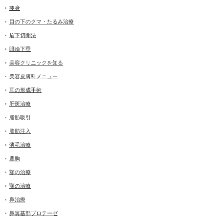
痩身
目の下のクマ・たるみ治療
眉下切開法
眼瞼下垂
美容クリニックを知る
美容皮膚科メニュー
耳の形成手術
肝斑治療
脂肪吸引
脂肪注入
薄毛治療
豊胸
額の治療
顎の治療
鼻治療
鼻翼基部プロテーゼ