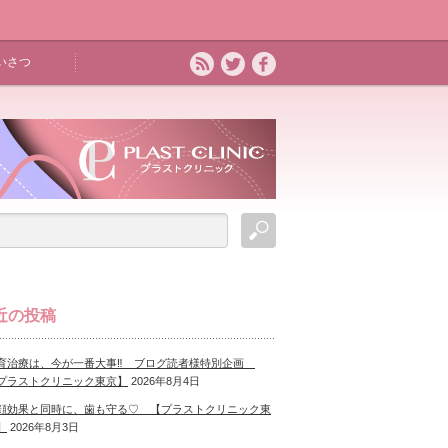
いさつ
近の投稿
育治療は、今が一番大事‼ ブログ読者様特別企画
プラストクリニック東京】
2026年8月4日
顔効果と同時に、歯も守る♡ 【プラストクリニック東
】
2026年8月3日