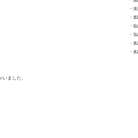
薄
豊
額
顎
鼻
鼻
ゃいました。