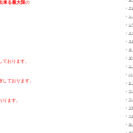
出来る最大限
の
ク
シ
。
シ
ス
ス
タ
ダ
しております。
ニ
バ
致しております。
ヒ
フ
フ
おります。
プ
ベ
ホ
ボ