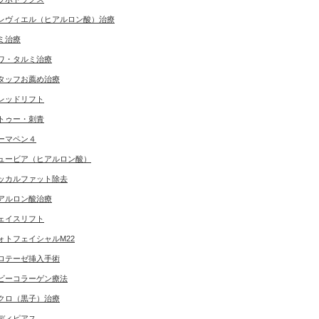
レヴィエル（ヒアルロン酸）治療
ミ治療
ワ・タルミ治療
タッフお薦め治療
レッドリフト
トゥー・刺青
ーマペン４
ュービア（ヒアルロン酸）
ッカルファット除去
アルロン酸治療
ェイスリフト
ォトフェイシャルM22
ロテーゼ挿入手術
ビーコラーゲン療法
クロ（黒子）治療
ディピアス