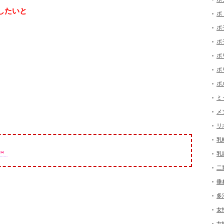
したいと
ボ
ボ
ボ
、
ボ
ボ
ボ
ミ
メ
リ
乳
乳
二
垂
多
女
女