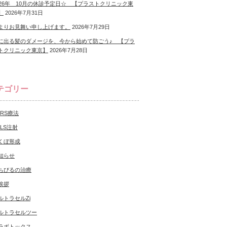
026年 10月の休診予定日☆ 【プラストクリニック東
】
2026年7月31日
よりお見舞い申し上げます。
2026年7月29日
に出る髪のダメージを、今から始めて防ごう♪ 【プラ
トクリニック東京】
2026年7月28日
テゴリー
CRS療法
NLS注射
くぼ形成
知らせ
ちびるの治療
挨拶
ルトラセルZi
ルトラセルツー
ラボトックス