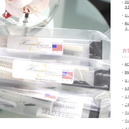
2
京
心
秋
ス
カ
A
B
え
お
く
ご
ウ
ウ
エ