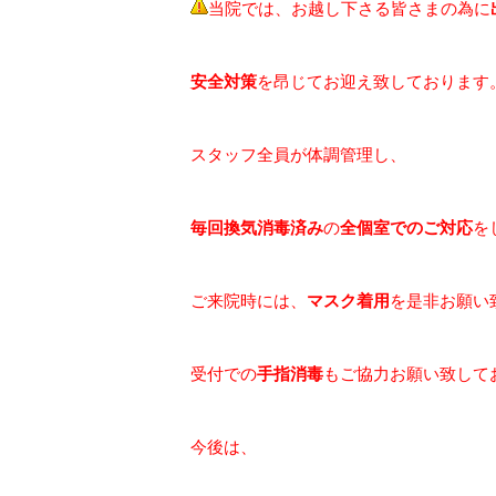
当院では、お越し下さる皆さまの為に
安全対策
を昂じてお迎え致しております
スタッフ全員が体調管理し、
毎回
換気消毒済み
の
全個室でのご対応
を
ご来院時には、
マスク着用
を是非お願い
受付での
手指消毒
もご協力お願い致して
今後は、