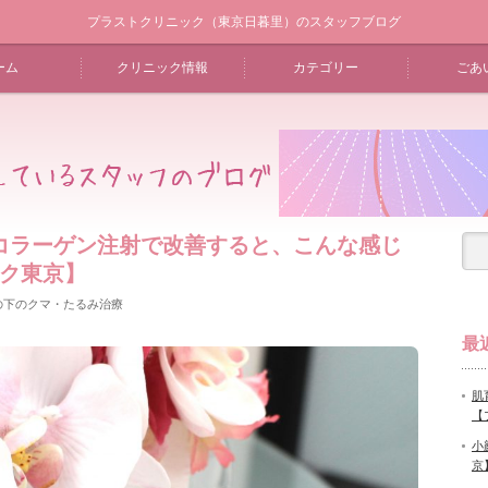
プラストクリニック（東京日暮里）のスタッフブログ
ーム
クリニック情報
カテゴリー
ごあ
コラーゲン注射で改善すると、こんな感じ
ック東京】
の下のクマ・たるみ治療
最
肌
【
小
京