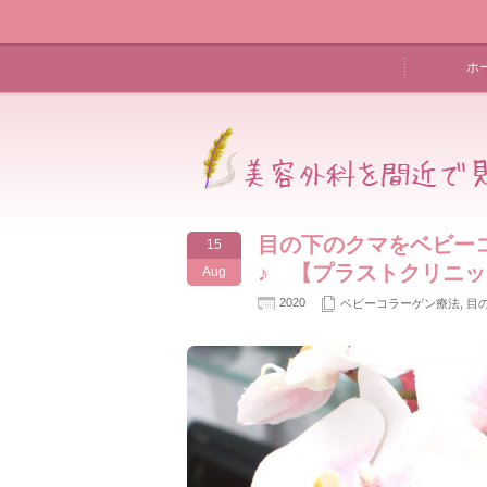
ホ
目の下のクマをベビー
15
♪ 【プラストクリニ
Aug
2020
ベビーコラーゲン療法
,
目