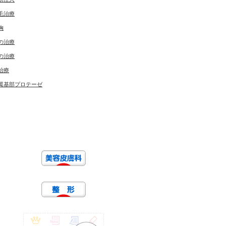
毛治療
胸
の治療
の治療
治療
翼基部プロテーゼ