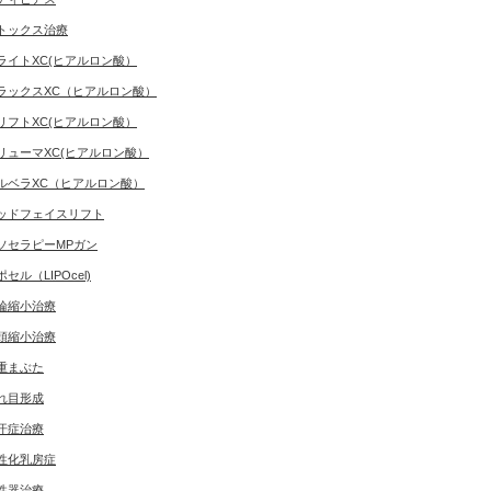
トックス治療
ライトXC(ヒアルロン酸）
ラックスXC（ヒアルロン酸）
リフトXC(ヒアルロン酸）
リューマXC(ヒアルロン酸）
ルベラXC（ヒアルロン酸）
ッドフェイスリフト
ソセラピーMPガン
ポセル（LIPOcel)
輪縮小治療
頭縮小治療
重まぶた
れ目形成
汗症治療
性化乳房症
性器治療