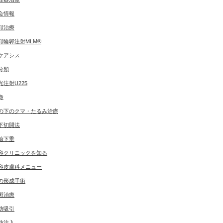
会情報
顔治療
顔輪郭注射MLM®
ケアシス
分類
光注射U225
身
の下のクマ・たるみ治療
下切開法
瞼下垂
容クリニックを知る
容皮膚科メニュー
の形成手術
斑治療
肪吸引
肪注入