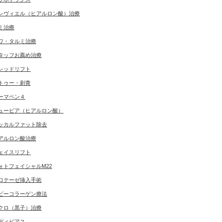
レヴィエル（ヒアルロン酸）治療
ミ治療
ワ・タルミ治療
タッフお薦め治療
レッドリフト
トゥー・刺青
ーマペン４
ュービア（ヒアルロン酸）
ッカルファット除去
アルロン酸治療
ェイスリフト
ォトフェイシャルM22
ロテーゼ挿入手術
ビーコラーゲン療法
クロ（黒子）治療
ディピアス