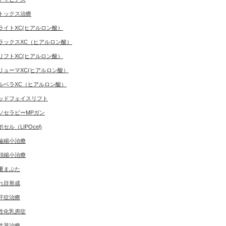
トックス治療
ライトXC(ヒアルロン酸）
ラックスXC（ヒアルロン酸）
リフトXC(ヒアルロン酸）
リューマXC(ヒアルロン酸）
ルベラXC（ヒアルロン酸）
ッドフェイスリフト
ソセラピーMPガン
ポセル（LIPOcel)
輪縮小治療
頭縮小治療
重まぶた
れ目形成
汗症治療
性化乳房症
性器治療