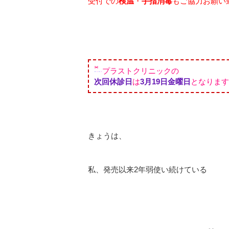
受付での
検温
・
手指消毒
もご協力お願い
プラストクリニックの
次回休診日
は
3
月19日金曜日
となります
きょうは、
私、発売以来2年弱使い続けている