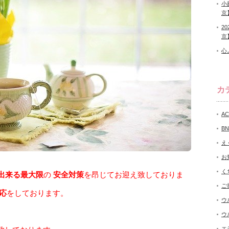
小
京
2
京
心
カ
A
B
え
お
く
出来る最大限
の
安全対策
を昂じてお迎え致しておりま
ご
応
をしております。
ウ
ウ
エ