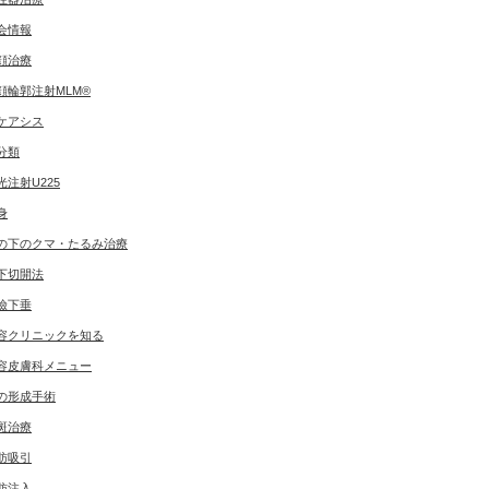
会情報
顔治療
顔輪郭注射MLM®
ケアシス
分類
光注射U225
身
の下のクマ・たるみ治療
下切開法
瞼下垂
容クリニックを知る
容皮膚科メニュー
の形成手術
斑治療
肪吸引
肪注入