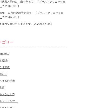
顔効果と同時に、歯も守る♡ 【プラストクリニック東
】
2026年8月3日
026年 10月の休診予定日☆ 【プラストクリニック東
】
2026年7月31日
よりお見舞い申し上げます。
2026年7月29日
テゴリー
CRS療法
NLS注射
くぼ形成
知らせ
ちびるの治療
挨拶
ルトラセルZi
ルトラセルツー
ラボトックス