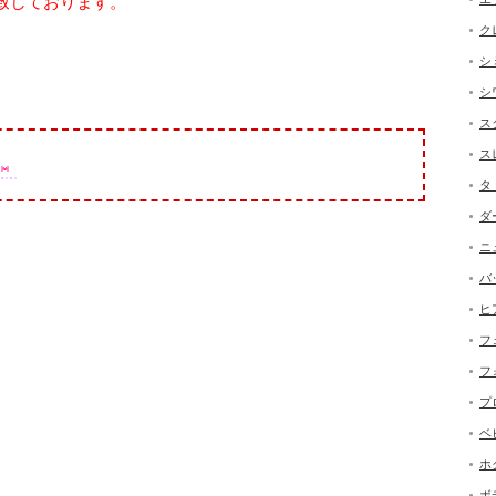
致しております。
ク
シ
シ
ス
ス
タ
ダ
ニ
バ
ヒ
フ
フ
プ
ベ
ホ
ボ