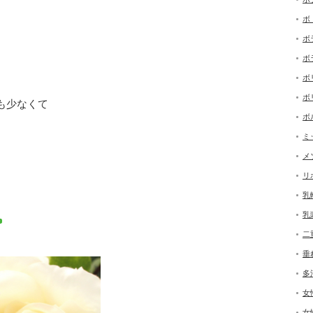
ボ
ボ
ボ
ボ
ボ
も少なくて
ボ
ミ
メ
リ
乳
乳
二
垂
多
女
女