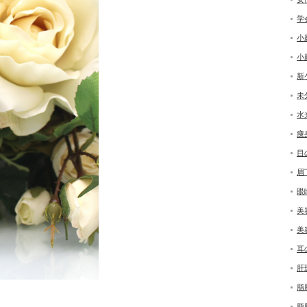
学
小
小
新
未
水
痩
目
眉
眼
美
美
耳
肝
脂
脂