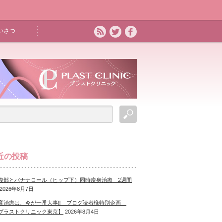
いさつ
近の投稿
腹部とバナナロール（ヒップ下）同時痩身治療 2週間
2026年8月7日
育治療は、今が一番大事‼ ブログ読者様特別企画
プラストクリニック東京】
2026年8月4日