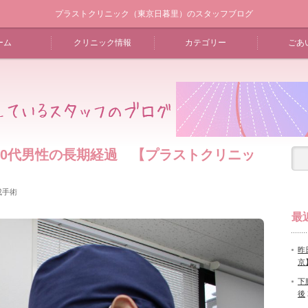
プラストクリニック（東京日暮里）のスタッフブログ
ーム
クリニック情報
カテゴリー
ごあ
30代男性の長期経過 【プラストクリニッ
成手術
最
昨
京
下
後