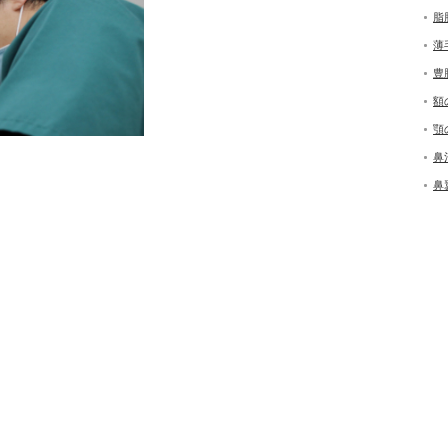
脂
薄
豊
額
顎
鼻
鼻