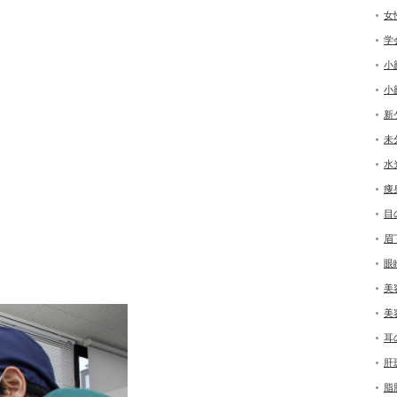
女
学
小
小
新
未
水
痩
目
眉
眼
美
美
耳
肝
脂