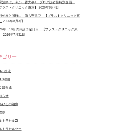
育治療は、今が一番大事‼ ブログ読者様特別企画
プラストクリニック東京】
2026年8月4日
顔効果と同時に、歯も守る♡ 【プラストクリニック東
】
2026年8月3日
026年 10月の休診予定日☆ 【プラストクリニック東
】
2026年7月31日
テゴリー
CRS療法
NLS注射
くぼ形成
知らせ
ちびるの治療
挨拶
ルトラセルZi
ルトラセルツー