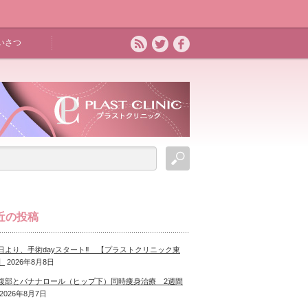
いさつ
近の投稿
日より、手術dayスタート‼ 【プラストクリニック東
】
2026年8月8日
腹部とバナナロール（ヒップ下）同時痩身治療 2週間
2026年8月7日