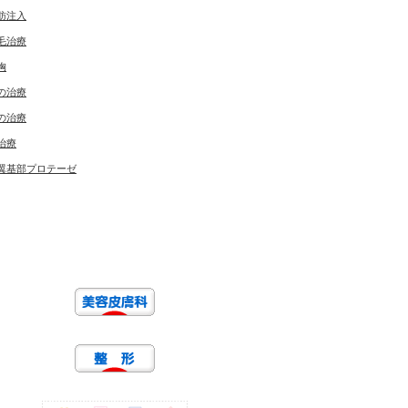
肪注入
毛治療
胸
の治療
の治療
治療
翼基部プロテーゼ