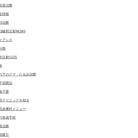
性器治療
会情報
顔治療
顔輪郭注射MLM®
ケアシス
分類
光注射U225
身
の下のクマ・たるみ治療
下切開法
瞼下垂
容クリニックを知る
容皮膚科メニュー
の形成手術
斑治療
肪吸引