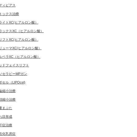
ディピアス
トックス治療
ライトXC(ヒアルロン酸）
ラックスXC（ヒアルロン酸）
リフトXC(ヒアルロン酸）
リューマXC(ヒアルロン酸）
ルベラXC（ヒアルロン酸）
ッドフェイスリフト
ソセラピーMPガン
ポセル（LIPOcel)
輪縮小治療
頭縮小治療
重まぶた
れ目形成
汗症治療
性化乳房症