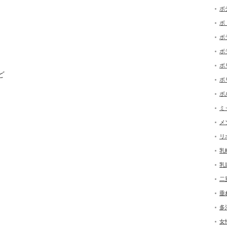
ボ
ボ
ボ
ボ
ボ
ど
ボ
ボ
ミ
メ
リ
乳
乳
二
垂
多
女