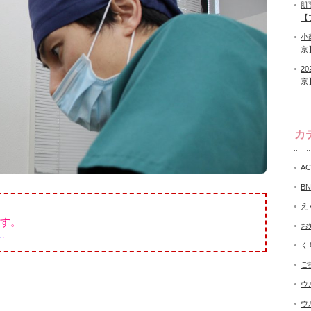
肌
【
小
京
2
京
カ
A
B
え
す。
お
く
ご
ウ
ウ