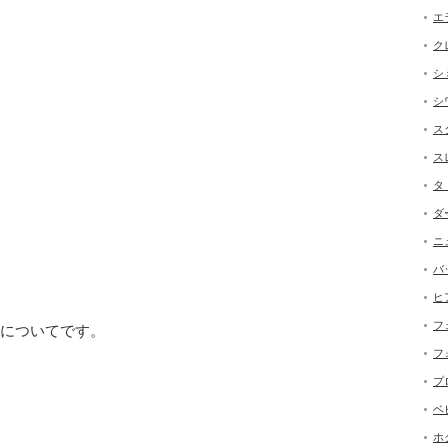
エ
ク
シ
シ
ス
ス
タ
ダ
ニ
バ
ヒ
フ
についてです。
フ
プ
ベ
ホ