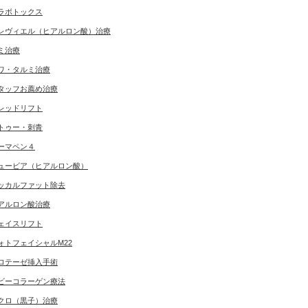
ラボトックス
レヴィエル（ヒアルロン酸）治療
ミ治療
ワ・タルミ治療
タッフお薦め治療
レッドリフト
トゥー・刺青
ーマペン４
ュービア（ヒアルロン酸）
ッカルファット除去
アルロン酸治療
ェイスリフト
ォトフェイシャルM22
ロテーゼ挿入手術
ビーコラーゲン療法
クロ（黒子）治療