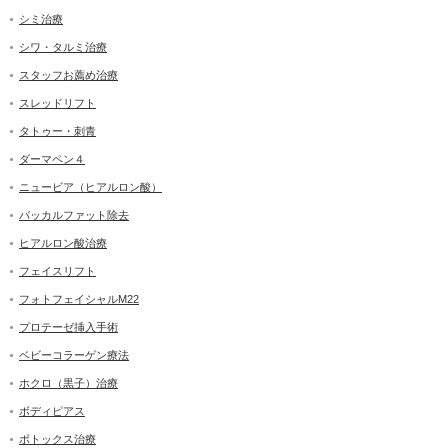
シミ治療
シワ・タルミ治療
スタッフお薦め治療
スレッドリフト
タトゥー・刺青
ダーマペン４
ニュービア（ヒアルロン酸）
バッカルファット除去
ヒアルロン酸治療
フェイスリフト
フォトフェイシャルM22
プロテーゼ挿入手術
ベビーコラーゲン療法
ホクロ（黒子）治療
ボディピアス
ボトックス治療