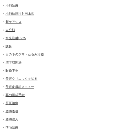
小顔治療
小顔輪郭注射MLM®
新ケアシス
未分類
水光注射U225
痩身
目の下のクマ・たるみ治療
眉下切開法
眼瞼下垂
美容クリニックを知る
美容皮膚科メニュー
耳の形成手術
肝斑治療
脂肪吸引
脂肪注入
薄毛治療