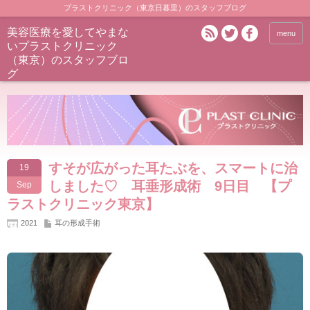
プラストクリニック（東京日暮里）のスタッフブログ
美容医療を愛してやまな
menu
いプラストクリニック
（東京）のスタッフブロ
グ
すそが広がった耳たぶを、スマートに治
19
しました♡ 耳垂形成術 9日目 【プ
Sep
ラストクリニック東京】
2021
耳の形成手術