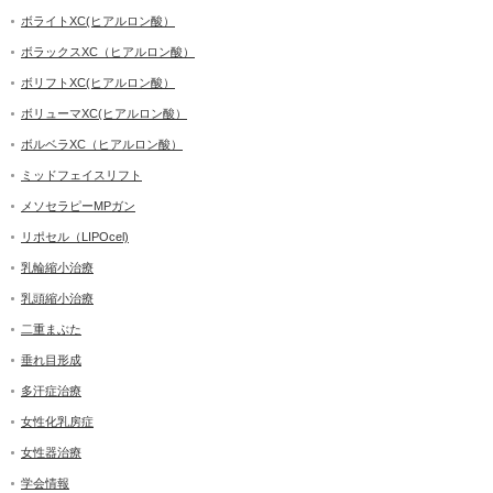
ボライトXC(ヒアルロン酸）
ボラックスXC（ヒアルロン酸）
ボリフトXC(ヒアルロン酸）
ボリューマXC(ヒアルロン酸）
ボルベラXC（ヒアルロン酸）
ミッドフェイスリフト
メソセラピーMPガン
リポセル（LIPOcel)
乳輪縮小治療
乳頭縮小治療
二重まぶた
垂れ目形成
多汗症治療
女性化乳房症
女性器治療
学会情報