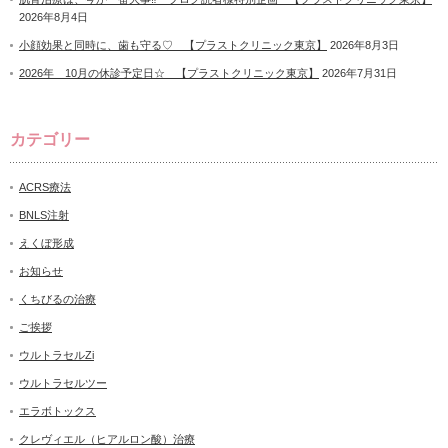
2026年8月4日
小顔効果と同時に、歯も守る♡ 【プラストクリニック東京】
2026年8月3日
2026年 10月の休診予定日☆ 【プラストクリニック東京】
2026年7月31日
カテゴリー
ACRS療法
BNLS注射
えくぼ形成
お知らせ
くちびるの治療
ご挨拶
ウルトラセルZi
ウルトラセルツー
エラボトックス
クレヴィエル（ヒアルロン酸）治療