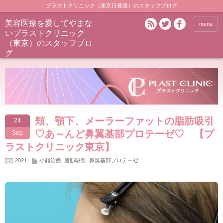
プラストクリニック（東京日暮里）のスタッフブログ
美容医療を愛してやまな
menu
いプラストクリニック
（東京）のスタッフブロ
グ
頬、顎下、メーラーファットの脂肪吸引
24
♡あ～んど鼻翼基部プロテーゼ♡ 【プ
Sep
ラストクリニック東京】
2021
小顔治療
,
脂肪吸引
,
鼻翼基部プロテーゼ