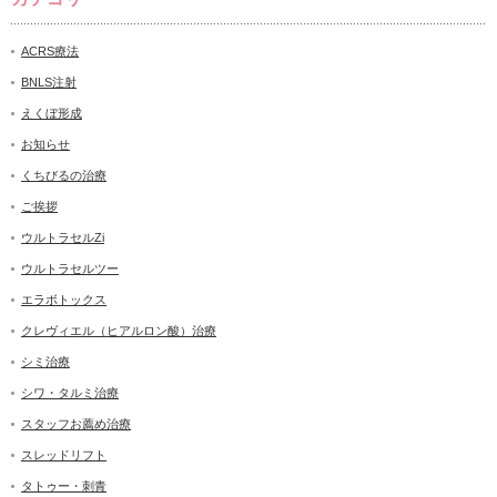
ACRS療法
BNLS注射
えくぼ形成
お知らせ
くちびるの治療
ご挨拶
ウルトラセルZi
ウルトラセルツー
エラボトックス
クレヴィエル（ヒアルロン酸）治療
シミ治療
シワ・タルミ治療
スタッフお薦め治療
スレッドリフト
タトゥー・刺青