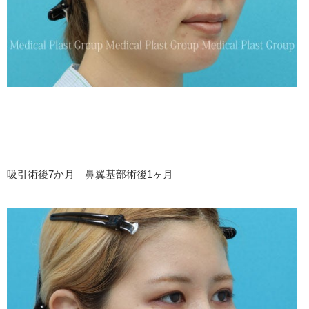
吸引術後7か月 鼻翼基部術後1ヶ月