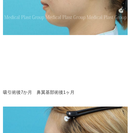
吸引術後7か月 鼻翼基部術後1ヶ月