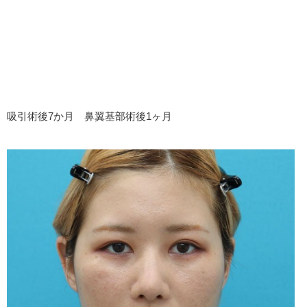
吸引術後7か月 鼻翼基部術後1ヶ月