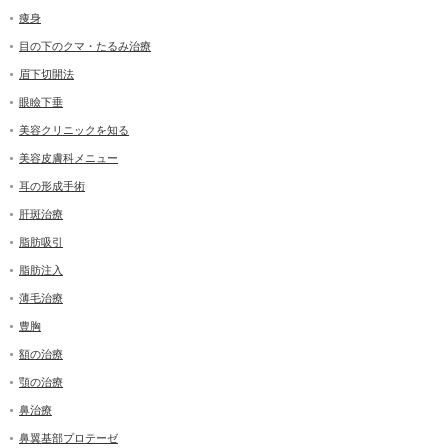
痩身
目の下のクマ・たるみ治療
眉下切開法
眼瞼下垂
美容クリニックを知る
美容皮膚科メニュー
耳の形成手術
肝斑治療
脂肪吸引
脂肪注入
薄毛治療
豊胸
額の治療
顎の治療
鼻治療
鼻翼基部プロテーゼ