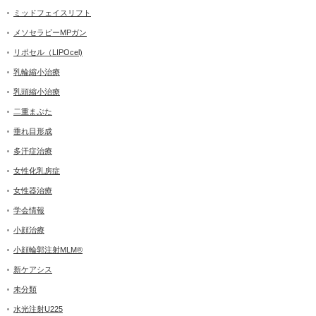
ミッドフェイスリフト
メソセラピーMPガン
リポセル（LIPOcel)
乳輪縮小治療
乳頭縮小治療
二重まぶた
垂れ目形成
多汗症治療
女性化乳房症
女性器治療
学会情報
小顔治療
小顔輪郭注射MLM®
新ケアシス
未分類
水光注射U225