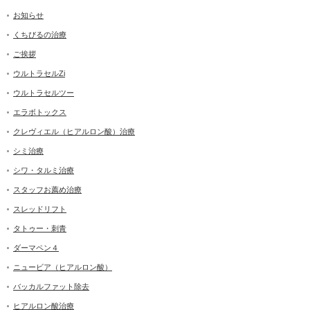
お知らせ
くちびるの治療
ご挨拶
ウルトラセルZi
ウルトラセルツー
エラボトックス
クレヴィエル（ヒアルロン酸）治療
シミ治療
シワ・タルミ治療
スタッフお薦め治療
スレッドリフト
タトゥー・刺青
ダーマペン４
ニュービア（ヒアルロン酸）
バッカルファット除去
ヒアルロン酸治療