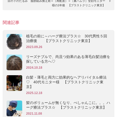
目の下のたるみ 脂肪組み換え術＝（再配置）＝（裏ハムラ）全顔モニター
様の1年後 【プラストクリニック東京】
関連記事
植毛の前に～ハーグ療法プラス☆ 30代男性５回
治療後 【プラストクリニック東京】
2023.09.26
リーズナブルで、尚且つ効果のある薄毛白髪治療を
探している方へ♡
2024.10.18
白髪・薄毛と両方に効果的なヘアリバイタル療法
♡ 40代モニター様 【プラストクリニック東
京】
2025.12.18
髪のボリュームが無くなり、ぺしゃんこに。。。ハ
ーグ療法プラス☆ 【プラストクリニック東京】
2021.11.08