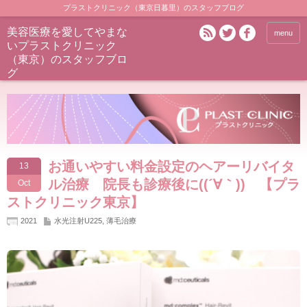
プラストクリニック（東京日暮里）のスタッフブログ
美容医療を愛してやまな
menu
いプラストクリニック
（東京）のスタッフブロ
グ
お通いやすい料金設定のヘアーリバイタ
13
ル治療 院長も診療後に((´∀｀)) 【プラ
Oct
ストクリニック東京】
2021
水光注射U225
,
薄毛治療