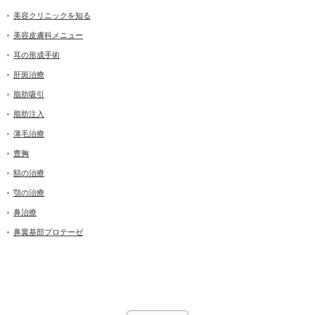
美容クリニックを知る
美容皮膚科メニュー
耳の形成手術
肝斑治療
脂肪吸引
脂肪注入
薄毛治療
豊胸
額の治療
顎の治療
鼻治療
鼻翼基部プロテーゼ