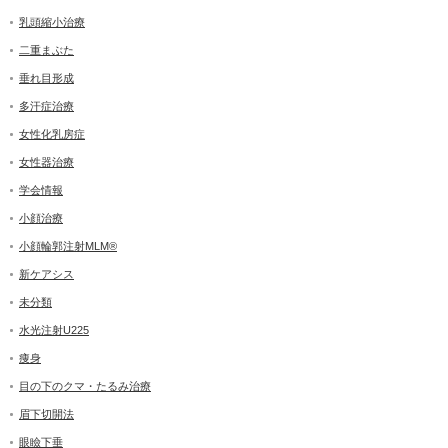
乳頭縮小治療
二重まぶた
垂れ目形成
多汗症治療
女性化乳房症
女性器治療
学会情報
小顔治療
小顔輪郭注射MLM®
新ケアシス
未分類
水光注射U225
痩身
目の下のクマ・たるみ治療
眉下切開法
眼瞼下垂