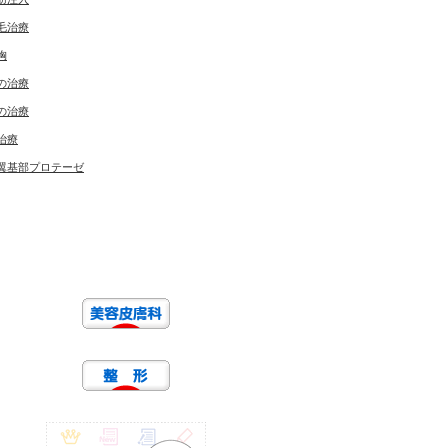
毛治療
胸
の治療
の治療
治療
翼基部プロテーゼ