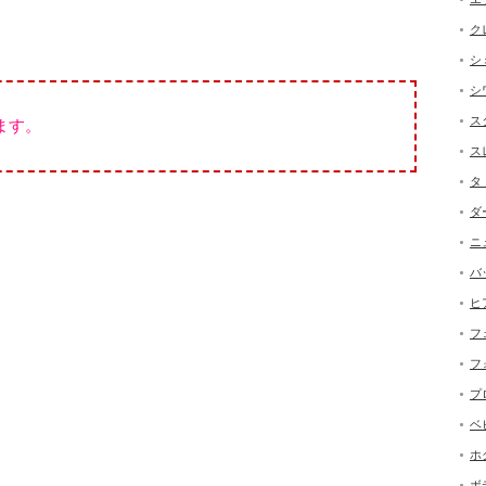
ク
シ
シ
ス
ます。
ス
タ
ダ
ニ
バ
ヒ
フ
フ
プ
ベ
ホ
ボ