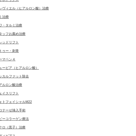
レヴィエル（ヒアルロン酸）治療
ミ治療
ワ・タルミ治療
タッフお薦め治療
レッドリフト
トゥー・刺青
ーマペン４
ュービア（ヒアルロン酸）
ッカルファット除去
アルロン酸治療
ェイスリフト
ォトフェイシャルM22
ロテーゼ挿入手術
ビーコラーゲン療法
クロ（黒子）治療
ディピアス