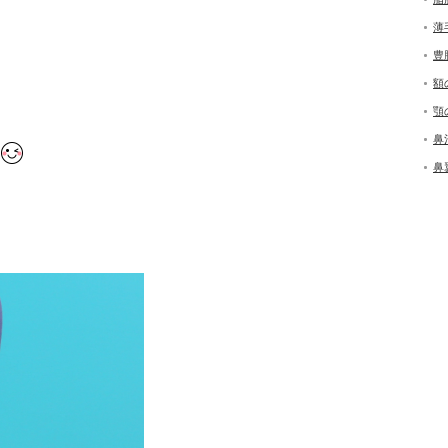
薄
豊
額
顎
鼻
鼻