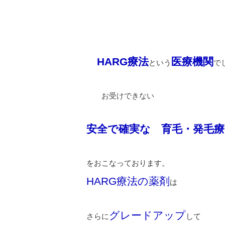
HARG療法
医療機関
という
で
お受けできない
安全で確実な 育毛・発毛療
をおこなっております。
HARG療法の薬剤
は
グレードアップ
さらに
して