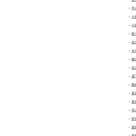
学
小
小
新
未
水
痩
目
眉
眼
美
美
耳
肝
脂
脂