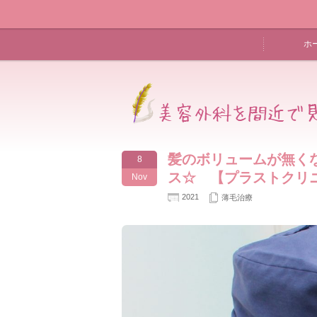
ホ
髪のボリュームが無く
8
ス☆ 【プラストクリ
Nov
2021
薄毛治療