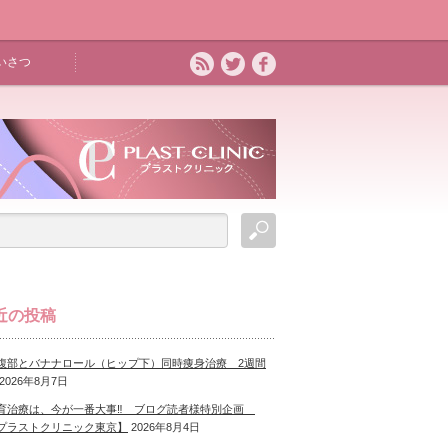
いさつ
近の投稿
腹部とバナナロール（ヒップ下）同時痩身治療 2週間
2026年8月7日
育治療は、今が一番大事‼ ブログ読者様特別企画
プラストクリニック東京】
2026年8月4日