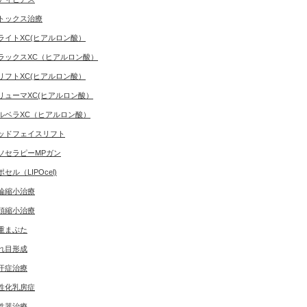
トックス治療
ライトXC(ヒアルロン酸）
ラックスXC（ヒアルロン酸）
リフトXC(ヒアルロン酸）
リューマXC(ヒアルロン酸）
ルベラXC（ヒアルロン酸）
ッドフェイスリフト
ソセラピーMPガン
ポセル（LIPOcel)
輪縮小治療
頭縮小治療
重まぶた
れ目形成
汗症治療
性化乳房症
性器治療