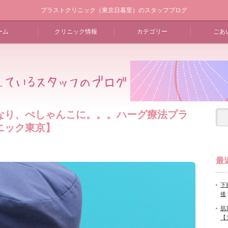
プラストクリニック（東京日暮里）のスタッフブログ
ーム
クリニック情報
カテゴリー
ごあ
なり、ぺしゃんこに。。。ハーグ療法プラ
ニック東京】
最
下
後
肌
【