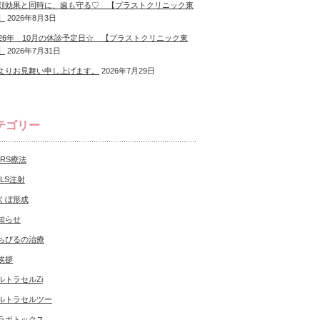
顔効果と同時に、歯も守る♡ 【プラストクリニック東
】
2026年8月3日
026年 10月の休診予定日☆ 【プラストクリニック東
】
2026年7月31日
よりお見舞い申し上げます。
2026年7月29日
テゴリー
CRS療法
NLS注射
くぼ形成
知らせ
ちびるの治療
挨拶
ルトラセルZi
ルトラセルツー
ラボトックス