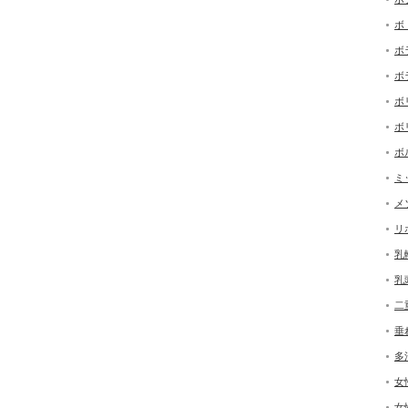
ボ
ボ
ボ
ボ
ボ
ボ
ミ
メ
リ
乳
乳
二
垂
多
女
女