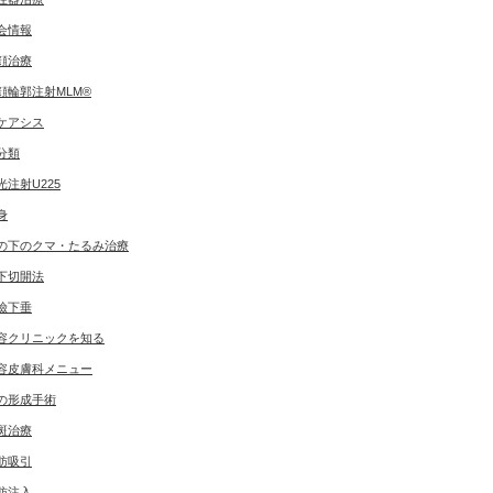
会情報
顔治療
顔輪郭注射MLM®
ケアシス
分類
光注射U225
身
の下のクマ・たるみ治療
下切開法
瞼下垂
容クリニックを知る
容皮膚科メニュー
の形成手術
斑治療
肪吸引
肪注入