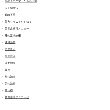
目の下のクマ・たるみ治療
眉下切開法
眼瞼下垂
美容クリニックを知る
美容皮膚科メニュー
耳の形成手術
肝斑治療
脂肪吸引
脂肪注入
薄毛治療
豊胸
額の治療
顎の治療
鼻治療
鼻翼基部プロテーゼ