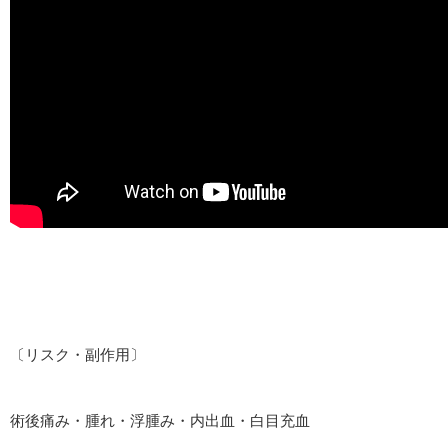
〔リスク・副作用〕
術後痛み・腫れ・浮腫み・内出血・白目充血