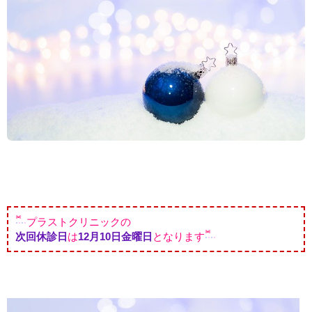
プラストクリニックの
次回休診日
は
12月10
日金曜日
となります