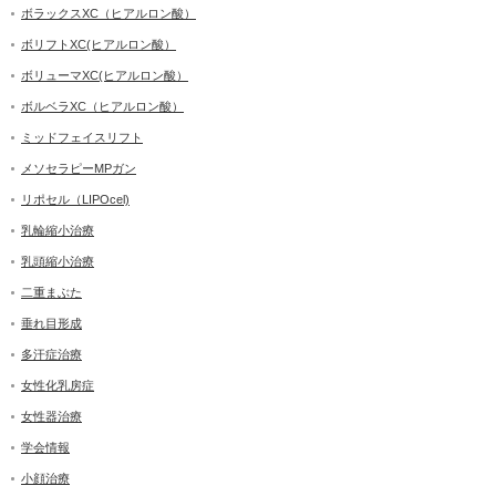
ボラックスXC（ヒアルロン酸）
ボリフトXC(ヒアルロン酸）
ボリューマXC(ヒアルロン酸）
ボルベラXC（ヒアルロン酸）
ミッドフェイスリフト
メソセラピーMPガン
リポセル（LIPOcel)
乳輪縮小治療
乳頭縮小治療
二重まぶた
垂れ目形成
多汗症治療
女性化乳房症
女性器治療
学会情報
小顔治療