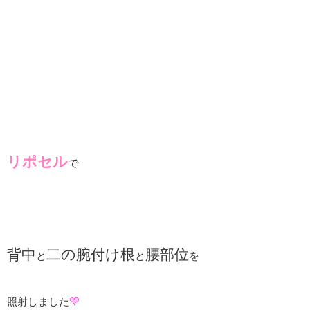
リポセル
で
背中
二の腕付け根
腰部位
と
と
を
照射しました