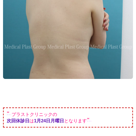
プラストクリニックの
次回休診日
は
1月24
日月曜日
となります