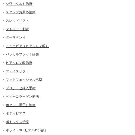
シワ・タルミ治療
スタッフお薦め治療
スレッドリフト
タトゥー・刺青
ダーマペン４
ニュービア（ヒアルロン酸）
バッカルファット除去
ヒアルロン酸治療
フェイスリフト
フォトフェイシャルM22
プロテーゼ挿入手術
ベビーコラーゲン療法
ホクロ（黒子）治療
ボディピアス
ボトックス治療
ボライトXC(ヒアルロン酸）