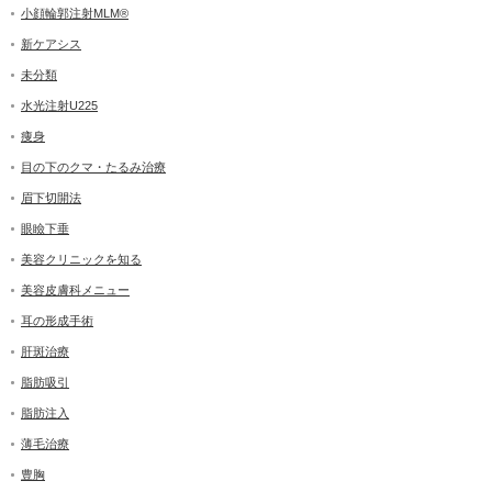
小顔輪郭注射MLM®
新ケアシス
未分類
水光注射U225
痩身
目の下のクマ・たるみ治療
眉下切開法
眼瞼下垂
美容クリニックを知る
美容皮膚科メニュー
耳の形成手術
肝斑治療
脂肪吸引
脂肪注入
薄毛治療
豊胸