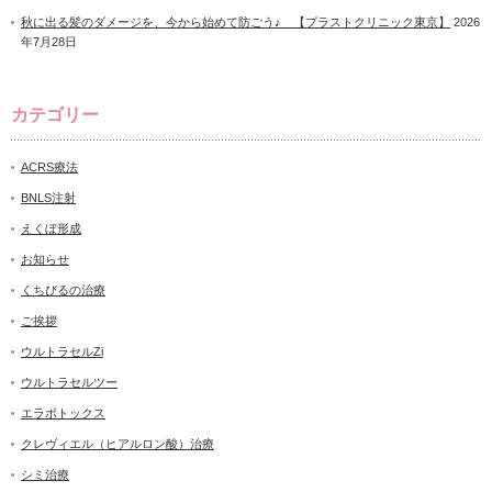
秋に出る髪のダメージを、今から始めて防ごう♪ 【プラストクリニック東京】
2026
年7月28日
カテゴリー
ACRS療法
BNLS注射
えくぼ形成
お知らせ
くちびるの治療
ご挨拶
ウルトラセルZi
ウルトラセルツー
エラボトックス
クレヴィエル（ヒアルロン酸）治療
シミ治療