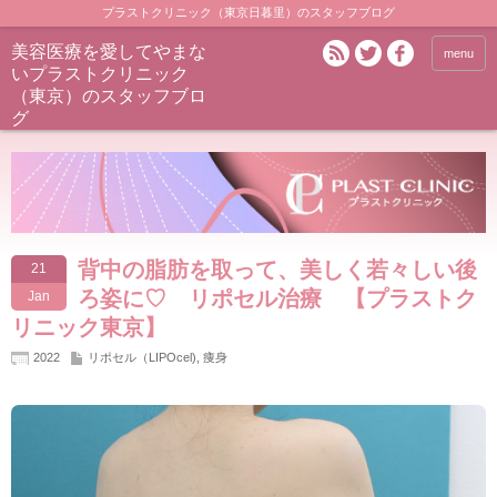
プラストクリニック（東京日暮里）のスタッフブログ
美容医療を愛してやまな
menu
いプラストクリニック
（東京）のスタッフブロ
グ
背中の脂肪を取って、美しく若々しい後
21
ろ姿に♡ リポセル治療 【プラストク
Jan
リニック東京】
2022
リポセル（LIPOcel)
,
痩身