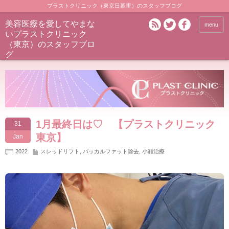
プラストクリニック（東京日暮里）のスタッフブログ
美容医療を愛してやまな
menu
いプラストクリニック
（東京）のスタッフブロ
グ
1月最終日は♡ 【プラストクリニック
31
東京】
Jan
2022
スレッドリフト
,
バッカルファット除去
,
小顔治療