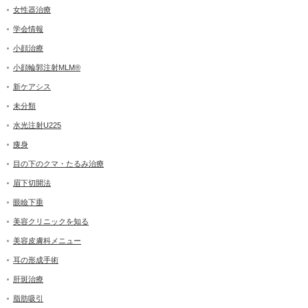
女性器治療
学会情報
小顔治療
小顔輪郭注射MLM®
新ケアシス
未分類
水光注射U225
痩身
目の下のクマ・たるみ治療
眉下切開法
眼瞼下垂
美容クリニックを知る
美容皮膚科メニュー
耳の形成手術
肝斑治療
脂肪吸引