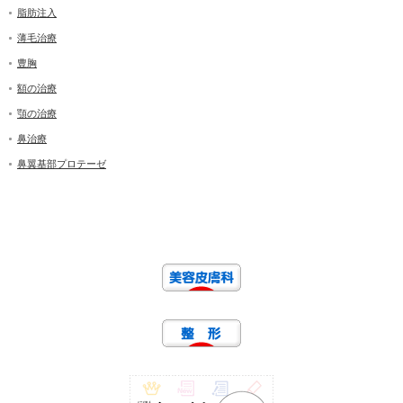
脂肪注入
薄毛治療
豊胸
額の治療
顎の治療
鼻治療
鼻翼基部プロテーゼ