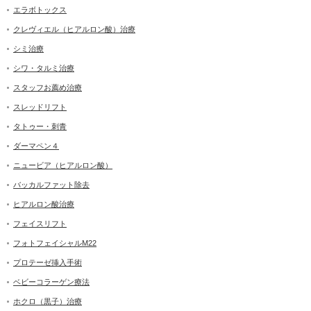
エラボトックス
クレヴィエル（ヒアルロン酸）治療
シミ治療
シワ・タルミ治療
スタッフお薦め治療
スレッドリフト
タトゥー・刺青
ダーマペン４
ニュービア（ヒアルロン酸）
バッカルファット除去
ヒアルロン酸治療
フェイスリフト
フォトフェイシャルM22
プロテーゼ挿入手術
ベビーコラーゲン療法
ホクロ（黒子）治療