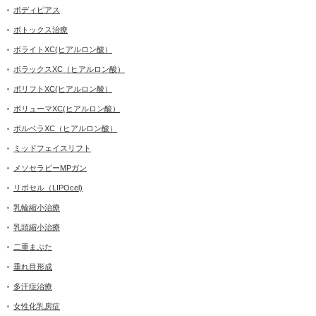
ボディピアス
ボトックス治療
ボライトXC(ヒアルロン酸）
ボラックスXC（ヒアルロン酸）
ボリフトXC(ヒアルロン酸）
ボリューマXC(ヒアルロン酸）
ボルベラXC（ヒアルロン酸）
ミッドフェイスリフト
メソセラピーMPガン
リポセル（LIPOcel)
乳輪縮小治療
乳頭縮小治療
二重まぶた
垂れ目形成
多汗症治療
女性化乳房症