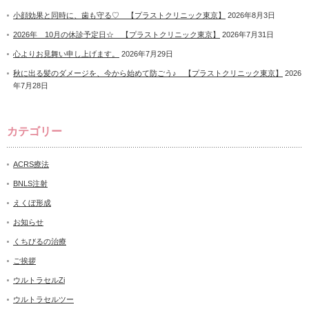
小顔効果と同時に、歯も守る♡ 【プラストクリニック東京】
2026年8月3日
2026年 10月の休診予定日☆ 【プラストクリニック東京】
2026年7月31日
心よりお見舞い申し上げます。
2026年7月29日
秋に出る髪のダメージを、今から始めて防ごう♪ 【プラストクリニック東京】
2026
年7月28日
カテゴリー
ACRS療法
BNLS注射
えくぼ形成
お知らせ
くちびるの治療
ご挨拶
ウルトラセルZi
ウルトラセルツー