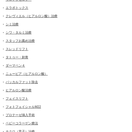
エラボトックス
クレヴィエル（ヒアルロン酸）治療
シミ治療
シワ・タルミ治療
スタッフお薦め治療
スレッドリフト
タトゥー・刺青
ダーマペン４
ニュービア（ヒアルロン酸）
バッカルファット除去
ヒアルロン酸治療
フェイスリフト
フォトフェイシャルM22
プロテーゼ挿入手術
ベビーコラーゲン療法
ホクロ（黒子）治療