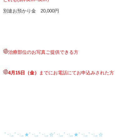
別途お預かり金 20,000円
治療部位のお写真ご提供できる方
4月15
日（金）
までにお電話にてお申込みされた方
ﾟ･:,｡ﾟ･:,｡★ﾟ･:,｡ﾟ･:,｡☆ﾟ･:,｡ﾟ･:,｡★ﾟ･:,｡ﾟ･:,｡☆