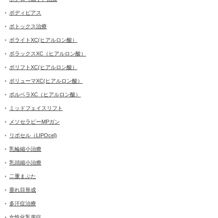
ボディピアス
ボトックス治療
ボライトXC(ヒアルロン酸）
ボラックスXC（ヒアルロン酸）
ボリフトXC(ヒアルロン酸）
ボリューマXC(ヒアルロン酸）
ボルベラXC（ヒアルロン酸）
ミッドフェイスリフト
メソセラピーMPガン
リポセル（LIPOcel)
乳輪縮小治療
乳頭縮小治療
二重まぶた
垂れ目形成
多汗症治療
女性化乳房症