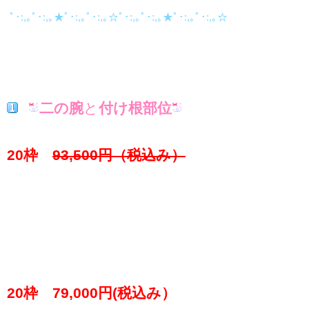
ﾟ･:,｡ﾟ･:,｡★ﾟ･:,｡ﾟ･:,｡☆ﾟ･:,｡ﾟ･:,｡★ﾟ･:,｡ﾟ･:,｡☆
二の腕
と
付け根部位
20枠
93
,500円（税込み）
20枠 79,000円(税込み）