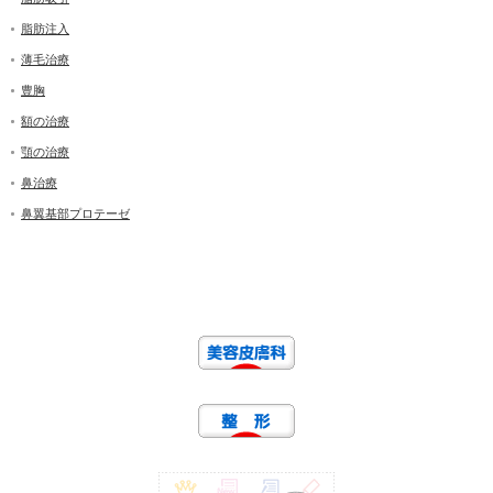
脂肪注入
薄毛治療
豊胸
額の治療
顎の治療
鼻治療
鼻翼基部プロテーゼ