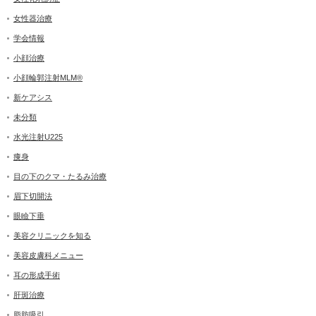
女性器治療
学会情報
小顔治療
小顔輪郭注射MLM®
新ケアシス
未分類
水光注射U225
痩身
目の下のクマ・たるみ治療
眉下切開法
眼瞼下垂
美容クリニックを知る
美容皮膚科メニュー
耳の形成手術
肝斑治療
脂肪吸引