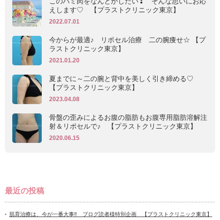
このハミ肉をなんとかしたい❣ そんな思いにお応
えします♡ 【プラストクリニック東京】
2022.07.01
今からが最適♪ リポセル治療 二の腕痩せ☆ 【プ
ラストクリニック東京】
2021.01.20
夏までに～二の腕と背中を美しく引き締める♡
【プラストクリニック東京】
2023.04.08
骨盤の歪みによるお腹の脂肪もお腹専用脂肪溶解注
射＆リポセルで♪ 【プラストクリニック東京】
2020.06.15
最近の投稿
肌育治療は、今が一番大事‼ ブログ読者様特別企画 【プラストクリニック東京】