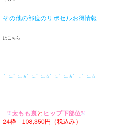
その他の部位のリポセルお得情報
はこちら
ﾟ･:,｡ﾟ･:,｡★ﾟ･:,｡ﾟ･:,｡☆ﾟ･:,｡ﾟ･:,｡★ﾟ･:,｡ﾟ･:,｡☆
太もも裏
と
ヒップ下部位
24枠 108,350円（税込み）