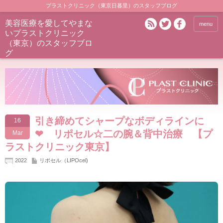
プラストクリニック（東京日暮里）のスタッフブログ
美容医療を愛してやまな
menu
いプラストクリニック
（東京）のスタッフブロ
グ
引き締めてシャープなボディラインに
16
❤ リポセル☆二の腕＆背中治療 【プ
Mar
ラストクリニック東京】
2022
リポセル（LIPOcel)