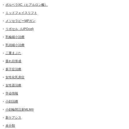
ボルベラXC（ヒアルロン酸）
ミッドフェイスリフト
メソセラピーMPガン
リポセル（LIPOcel)
乳輪縮小治療
乳頭縮小治療
二重まぶた
垂れ目形成
多汗症治療
女性化乳房症
女性器治療
学会情報
小顔治療
小顔輪郭注射MLM®
新ケアシス
未分類