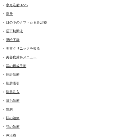
水光注射U225
痩身
目の下のクマ・たるみ治療
眉下切開法
眼瞼下垂
美容クリニックを知る
美容皮膚科メニュー
耳の形成手術
肝斑治療
脂肪吸引
脂肪注入
薄毛治療
豊胸
額の治療
顎の治療
鼻治療