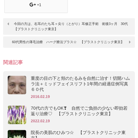
+1
今回の方は、右耳のたち耳＋尖り（とがり）耳修正手術 術後3ヶ月 30代
【プラストクリニック東京】
60代男性の薄毛治療 ハーグ療法プラス☆ 【プラストクリニック東京】
関連記事
重度の目の下と頬のたるみを自然に治す！切開ハム
ラ法＋ミッドフェイスリフト1年間の経過症例写真
６０代
2016.02.19
70代の方でもOK❣ 自然でご負担の少ない即効若
返り治療♡ 【プラストクリニック東京】
2022.02.19
院長の美肌のひみつ☆ 【プラストクリニック東
京】