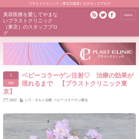
プラストクリニック（東京日暮里）のスタッフブログ
美容医療を愛してやまな
menu
いプラストクリニック
（東京）のスタッフブロ
グ
ベビーコラーゲン注射♡ 治療の効果が
1
現れるまで 【プラストクリニック東
Apr
京】
2022
シワ・タルミ治療
,
ベビーコラーゲン療法