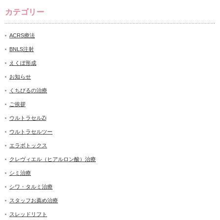
カテゴリー
ACRS療法
BNLS注射
えくぼ形成
お知らせ
くちびるの治療
ご挨拶
ウルトラセルZi
ウルトラセルツー
エラボトックス
クレヴィエル（ヒアルロン酸）治療
シミ治療
シワ・タルミ治療
スタッフお薦め治療
スレッドリフト