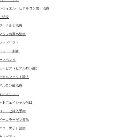
レヴィエル（ヒアルロン酸）治療
ミ治療
ワ・タルミ治療
タッフお薦め治療
レッドリフト
トゥー・刺青
ーマペン４
ュービア（ヒアルロン酸）
ッカルファット除去
アルロン酸治療
ェイスリフト
ォトフェイシャルM22
ロテーゼ挿入手術
ビーコラーゲン療法
クロ（黒子）治療
ディピアス