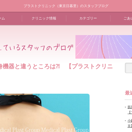
プラストクリニック（東京日暮里）のスタッフブログ
ーム
クリニック情報
カテゴリー
ごあ
身機器と違うところは⁈ 【プラストクリニ
最
肌
【
小
京