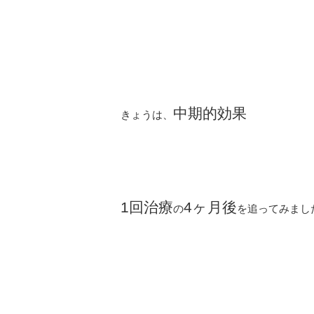
中期的効果
きょうは、
1回治療
4ヶ月後
の
を追ってみまし