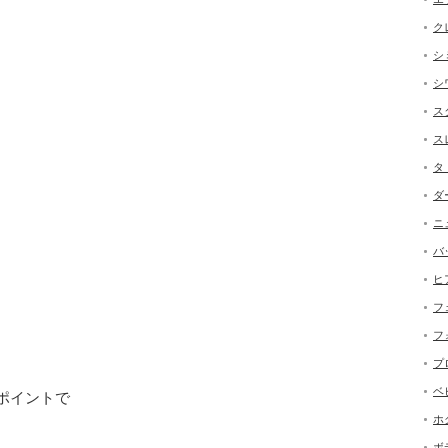
ク
シ
シ
ス
ス
タ
ダ
ニ
バ
ヒ
フ
フ
プ
ベ
ポイントで
ホ
ボ