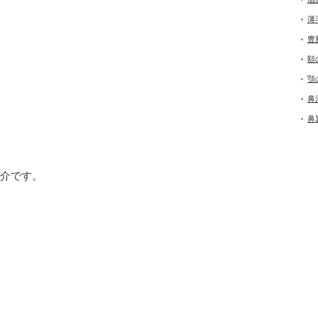
薄
豊
額
顎
鼻
鼻
介です。