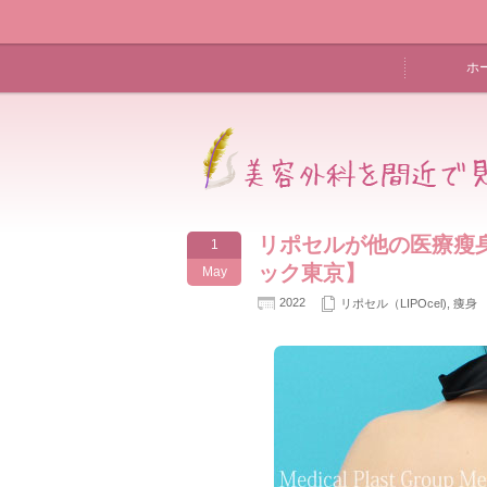
ホ
リポセルが他の医療瘦
1
ック東京】
May
2022
リポセル（LIPOcel)
,
痩身