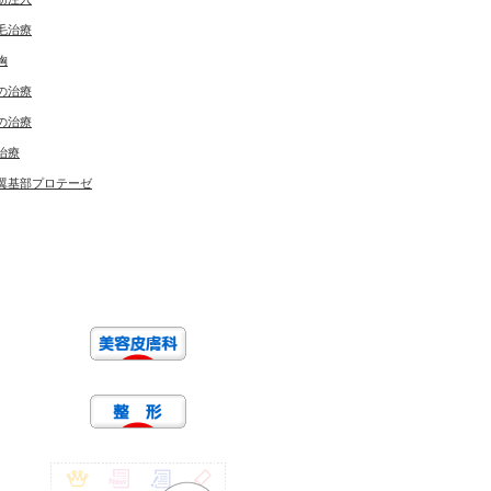
毛治療
胸
の治療
の治療
治療
翼基部プロテーゼ