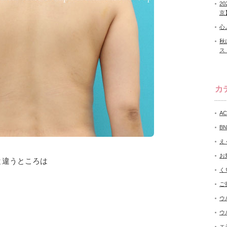
2
京
心
秋
ス
カ
A
B
え
お
と違うところは
く
ご
ウ
ウ
エ