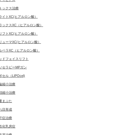
トックス治療
ライトXC(ヒアルロン酸）
ラックスXC（ヒアルロン酸）
リフトXC(ヒアルロン酸）
リューマXC(ヒアルロン酸）
ルベラXC（ヒアルロン酸）
ッドフェイスリフト
ソセラピーMPガン
ポセル（LIPOcel)
輪縮小治療
頭縮小治療
重まぶた
れ目形成
汗症治療
性化乳房症
性器治療