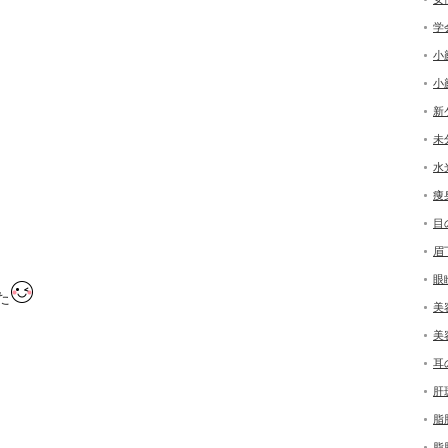
学
小
小
新
未
水
痩
目
眉
眼
た
美
美
耳
肝
脂
脂