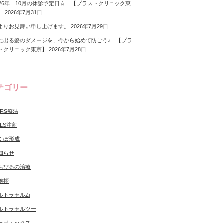
026年 10月の休診予定日☆ 【プラストクリニック東
】
2026年7月31日
よりお見舞い申し上げます。
2026年7月29日
に出る髪のダメージを、今から始めて防ごう♪ 【プラ
トクリニック東京】
2026年7月28日
テゴリー
CRS療法
NLS注射
くぼ形成
知らせ
ちびるの治療
挨拶
ルトラセルZi
ルトラセルツー
ラボトックス