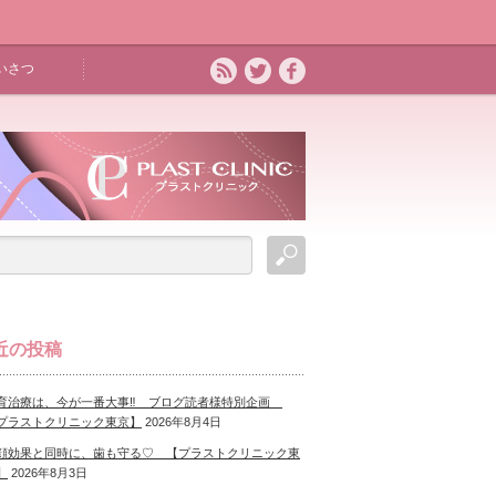
いさつ
近の投稿
育治療は、今が一番大事‼ ブログ読者様特別企画
プラストクリニック東京】
2026年8月4日
顔効果と同時に、歯も守る♡ 【プラストクリニック東
】
2026年8月3日