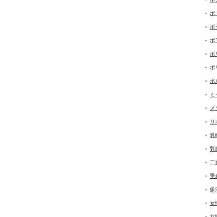
ボ
ボ
ボ
ボ
ボ
ボ
ミ
メ
リ
乳
乳
二
垂
多
女
女