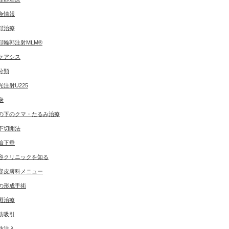
会情報
顔治療
顔輪郭注射MLM®
ケアシス
分類
光注射U225
身
の下のクマ・たるみ治療
下切開法
瞼下垂
容クリニックを知る
容皮膚科メニュー
の形成手術
斑治療
肪吸引
肪注入