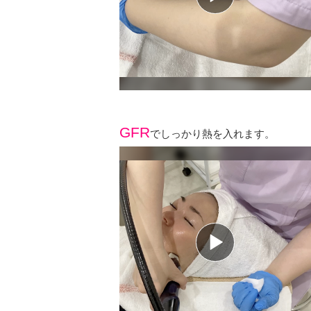
GFR
でしっかり熱を入れます。