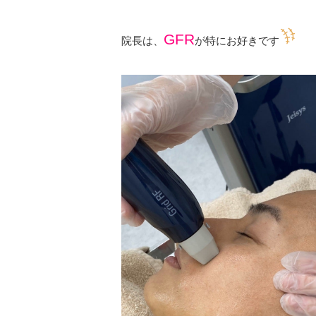
GFR
院長は、
が特にお好きです