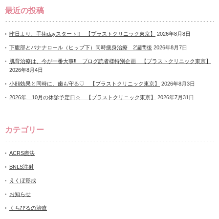
最近の投稿
昨日より、手術dayスタート‼ 【プラストクリニック東京】
2026年8月8日
下腹部とバナナロール（ヒップ下）同時痩身治療 2週間後
2026年8月7日
肌育治療は、今が一番大事‼ ブログ読者様特別企画 【プラストクリニック東京】
2026年8月4日
小顔効果と同時に、歯も守る♡ 【プラストクリニック東京】
2026年8月3日
2026年 10月の休診予定日☆ 【プラストクリニック東京】
2026年7月31日
カテゴリー
ACRS療法
BNLS注射
えくぼ形成
お知らせ
くちびるの治療