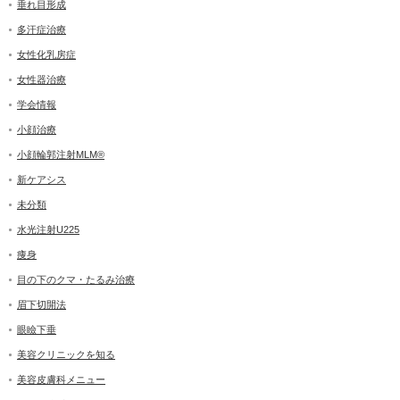
垂れ目形成
多汗症治療
女性化乳房症
女性器治療
学会情報
小顔治療
小顔輪郭注射MLM®
新ケアシス
未分類
水光注射U225
痩身
目の下のクマ・たるみ治療
眉下切開法
眼瞼下垂
美容クリニックを知る
美容皮膚科メニュー