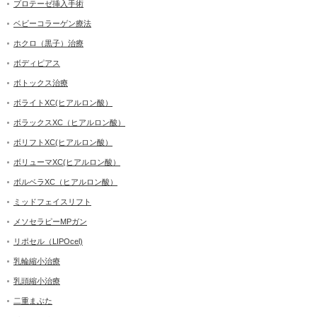
プロテーゼ挿入手術
ベビーコラーゲン療法
ホクロ（黒子）治療
ボディピアス
ボトックス治療
ボライトXC(ヒアルロン酸）
ボラックスXC（ヒアルロン酸）
ボリフトXC(ヒアルロン酸）
ボリューマXC(ヒアルロン酸）
ボルベラXC（ヒアルロン酸）
ミッドフェイスリフト
メソセラピーMPガン
リポセル（LIPOcel)
乳輪縮小治療
乳頭縮小治療
二重まぶた