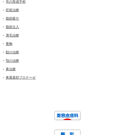
耳の形成手術
肝斑治療
脂肪吸引
脂肪注入
薄毛治療
豊胸
額の治療
顎の治療
鼻治療
鼻翼基部プロテーゼ