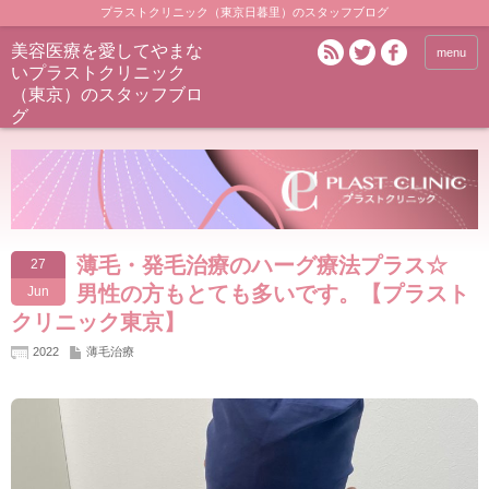
プラストクリニック（東京日暮里）のスタッフブログ
美容医療を愛してやまな
menu
いプラストクリニック
（東京）のスタッフブロ
グ
薄毛・発毛治療のハーグ療法プラス☆
27
男性の方もとても多いです。【プラスト
Jun
クリニック東京】
2022
薄毛治療