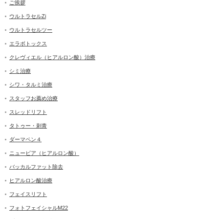
ご挨拶
ウルトラセルZi
ウルトラセルツー
エラボトックス
クレヴィエル（ヒアルロン酸）治療
シミ治療
シワ・タルミ治療
スタッフお薦め治療
スレッドリフト
タトゥー・刺青
ダーマペン４
ニュービア（ヒアルロン酸）
バッカルファット除去
ヒアルロン酸治療
フェイスリフト
フォトフェイシャルM22