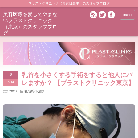
プラストクリニック（東京日暮里）のスタッフブログ
美容医療を愛してやまな
menu
いプラストクリニック
（東京）のスタッフブロ
グ
乳首を小さくする手術をすると他人にバ
6
レますか？ 【プラストクリニック東京】
Mar
2023
乳頭縮小治療