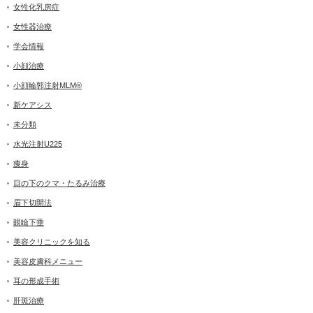
女性化乳房症
女性器治療
学会情報
小顔治療
小顔輪郭注射MLM®
新ケアシス
未分類
水光注射U225
痩身
目の下のクマ・たるみ治療
眉下切開法
眼瞼下垂
美容クリニックを知る
美容皮膚科メニュー
耳の形成手術
肝斑治療