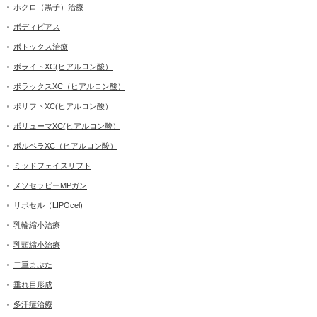
ホクロ（黒子）治療
ボディピアス
ボトックス治療
ボライトXC(ヒアルロン酸）
ボラックスXC（ヒアルロン酸）
ボリフトXC(ヒアルロン酸）
ボリューマXC(ヒアルロン酸）
ボルベラXC（ヒアルロン酸）
ミッドフェイスリフト
メソセラピーMPガン
リポセル（LIPOcel)
乳輪縮小治療
乳頭縮小治療
二重まぶた
垂れ目形成
多汗症治療