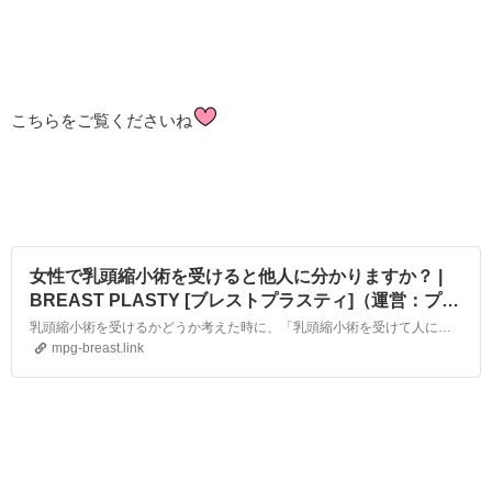
こちらをご覧くださいね
女性で乳頭縮小術を受けると他人に分かりますか？ |
BREAST PLASTY [ブレストプラスティ]（運営：プラ
ストクリニック東京）
乳頭縮小術を受けるかどうか考えた時に、「乳頭縮小術を受けて人にわからないの？」って思うことはないでしょうか。術後のことを考えると他人から見られる瞬間には色々なシチュエーションがあります。男女ともとてもよく聞かれる質問です。
mpg-breast.link