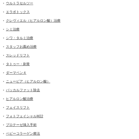
ウルトラセルツー
エラボトックス
クレヴィエル（ヒアルロン酸）治療
シミ治療
シワ・タルミ治療
スタッフお薦め治療
スレッドリフト
タトゥー・刺青
ダーマペン４
ニュービア（ヒアルロン酸）
バッカルファット除去
ヒアルロン酸治療
フェイスリフト
フォトフェイシャルM22
プロテーゼ挿入手術
ベビーコラーゲン療法