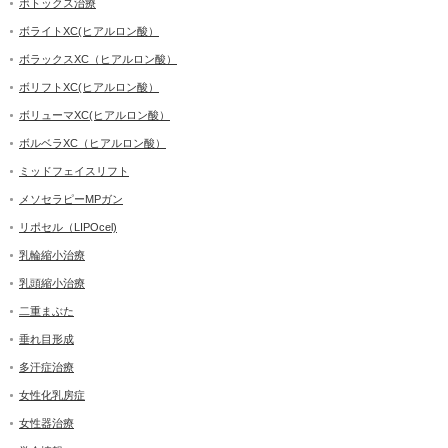
ボトックス治療
ボライトXC(ヒアルロン酸）
ボラックスXC（ヒアルロン酸）
ボリフトXC(ヒアルロン酸）
ボリューマXC(ヒアルロン酸）
ボルベラXC（ヒアルロン酸）
ミッドフェイスリフト
メソセラピーMPガン
リポセル（LIPOcel)
乳輪縮小治療
乳頭縮小治療
二重まぶた
垂れ目形成
多汗症治療
女性化乳房症
女性器治療