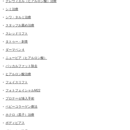
クレヴィエル（ヒアルロン酸）治療
シミ治療
シワ・タルミ治療
スタッフお薦め治療
スレッドリフト
タトゥー・刺青
ダーマペン４
ニュービア（ヒアルロン酸）
バッカルファット除去
ヒアルロン酸治療
フェイスリフト
フォトフェイシャルM22
プロテーゼ挿入手術
ベビーコラーゲン療法
ホクロ（黒子）治療
ボディピアス