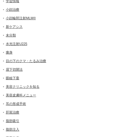
学会情報
小顔治療
小顔輪郭注射MLM®
新ケアシス
未分類
水光注射U225
痩身
目の下のクマ・たるみ治療
眉下切開法
眼瞼下垂
美容クリニックを知る
美容皮膚科メニュー
耳の形成手術
肝斑治療
脂肪吸引
脂肪注入