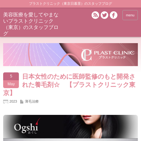
プラストクリニック（東京日暮里）のスタッフブログ
美容医療を愛してやまな
menu
いプラストクリニック
（東京）のスタッフブロ
グ
日本女性のために医師監修のもと開発さ
5
れた養毛剤☆ 【プラストクリニック東
May
京】
2023
薄毛治療