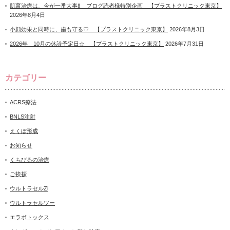
肌育治療は、今が一番大事‼ ブログ読者様特別企画 【プラストクリニック東京】
2026年8月4日
小顔効果と同時に、歯も守る♡ 【プラストクリニック東京】
2026年8月3日
2026年 10月の休診予定日☆ 【プラストクリニック東京】
2026年7月31日
カテゴリー
ACRS療法
BNLS注射
えくぼ形成
お知らせ
くちびるの治療
ご挨拶
ウルトラセルZi
ウルトラセルツー
エラボトックス