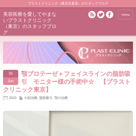
プラストクリニック（東京日暮里）のスタッフブログ
美容医療を愛してやまな
menu
いプラストクリニック
（東京）のスタッフブロ
グ
顎プロテーゼ＋フェイスラインの脂肪吸
30
引 モニター様の手術中☆ 【プラスト
Jun
クリニック東京】
2023
小顔治療
,
脂肪吸引
,
顎の治療