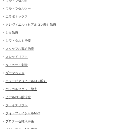
ウルトラセルZi
ウルトラセルツー
エラボトックス
クレヴィエル（ヒアルロン酸）治療
シミ治療
シワ・タルミ治療
スタッフお薦め治療
スレッドリフト
タトゥー・刺青
ダーマペン４
ニュービア（ヒアルロン酸）
バッカルファット除去
ヒアルロン酸治療
フェイスリフト
フォトフェイシャルM22
プロテーゼ挿入手術