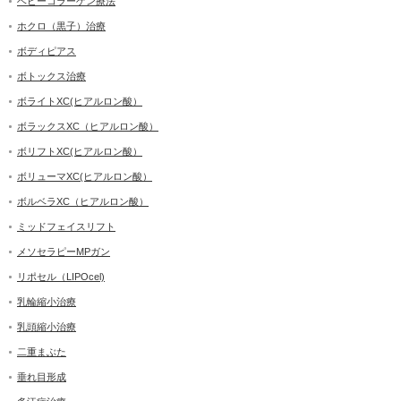
ベビーコラーゲン療法
ホクロ（黒子）治療
ボディピアス
ボトックス治療
ボライトXC(ヒアルロン酸）
ボラックスXC（ヒアルロン酸）
ボリフトXC(ヒアルロン酸）
ボリューマXC(ヒアルロン酸）
ボルベラXC（ヒアルロン酸）
ミッドフェイスリフト
メソセラピーMPガン
リポセル（LIPOcel)
乳輪縮小治療
乳頭縮小治療
二重まぶた
垂れ目形成