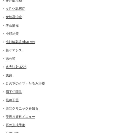
多汗症治療
女性化乳房症
女性器治療
学会情報
小顔治療
小顔輪郭注射MLM®
新ケアシス
未分類
水光注射U225
痩身
目の下のクマ・たるみ治療
眉下切開法
眼瞼下垂
美容クリニックを知る
美容皮膚科メニュー
耳の形成手術