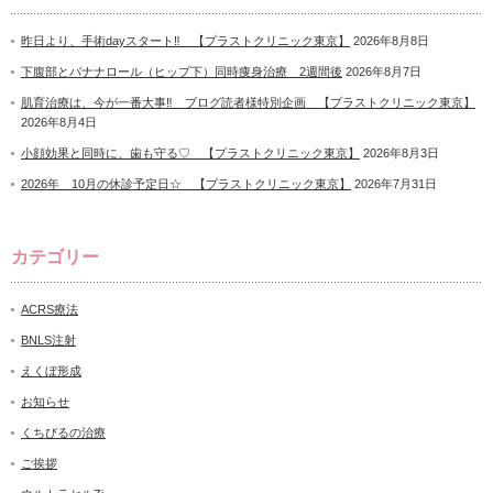
昨日より、手術dayスタート‼ 【プラストクリニック東京】
2026年8月8日
下腹部とバナナロール（ヒップ下）同時痩身治療 2週間後
2026年8月7日
肌育治療は、今が一番大事‼ ブログ読者様特別企画 【プラストクリニック東京】
2026年8月4日
小顔効果と同時に、歯も守る♡ 【プラストクリニック東京】
2026年8月3日
2026年 10月の休診予定日☆ 【プラストクリニック東京】
2026年7月31日
カテゴリー
ACRS療法
BNLS注射
えくぼ形成
お知らせ
くちびるの治療
ご挨拶