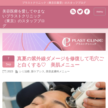
プラストクリニック（東京日暮里）のスタッフブログ
美容医療を愛してやまな
menu
いプラストクリニック
（東京）のスタッフブロ
グ
真夏の紫外線ダメージを修復して毛穴ご
7
と白くする♡ 美肌メニュー
Sep
2023
シミ治療
,
新ケアシス
,
美容皮膚科メニュー