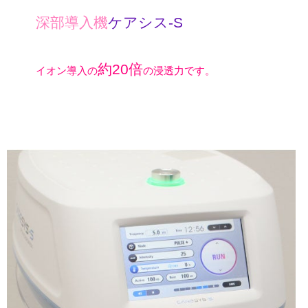
深部導入機
ケアシス-S
約20倍
イオン導入の
の浸透力です。