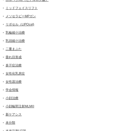
ミッドフェイスリフト
メソセラピーMPガン
リポセル（LIPOcel)
乳輪縮小治療
乳頭縮小治療
二重まぶた
垂れ目形成
多汗症治療
女性化乳房症
女性器治療
学会情報
小顔治療
小顔輪郭注射MLM®
新ケアシス
未分類
水光注射U225