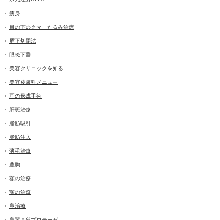
痩身
目の下のクマ・たるみ治療
眉下切開法
眼瞼下垂
美容クリニックを知る
美容皮膚科メニュー
耳の形成手術
肝斑治療
脂肪吸引
脂肪注入
薄毛治療
豊胸
額の治療
顎の治療
鼻治療
鼻翼基部プロテーゼ