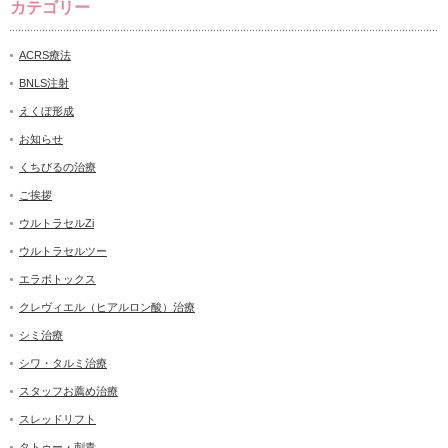
カテゴリー
ACRS療法
BNLS注射
えくぼ形成
お知らせ
くちびるの治療
ご挨拶
ウルトラセルZi
ウルトラセルツー
エラボトックス
クレヴィエル（ヒアルロン酸）治療
シミ治療
シワ・タルミ治療
スタッフお薦め治療
スレッドリフト
タトゥー・刺青