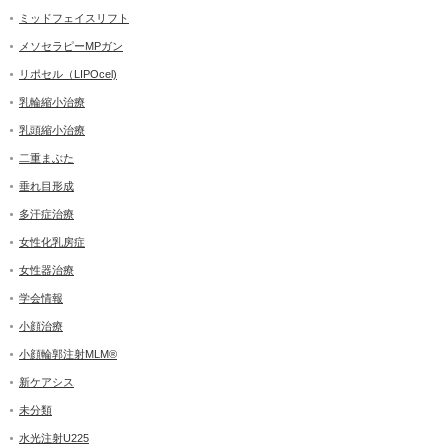
ミッドフェイスリフト
メソセラピーMPガン
リポセル（LIPOcel)
乳輪縮小治療
乳頭縮小治療
二重まぶた
垂れ目形成
多汗症治療
女性化乳房症
女性器治療
学会情報
小顔治療
小顔輪郭注射MLM®
新ケアシス
未分類
水光注射U225