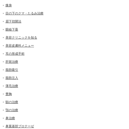
痩身
目の下のクマ・たるみ治療
眉下切開法
眼瞼下垂
美容クリニックを知る
美容皮膚科メニュー
耳の形成手術
肝斑治療
脂肪吸引
脂肪注入
薄毛治療
豊胸
額の治療
顎の治療
鼻治療
鼻翼基部プロテーゼ