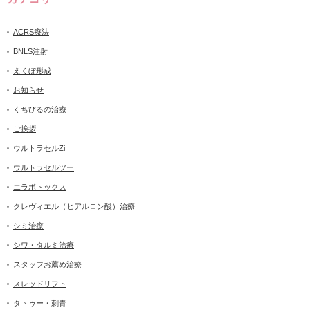
ACRS療法
BNLS注射
えくぼ形成
お知らせ
くちびるの治療
ご挨拶
ウルトラセルZi
ウルトラセルツー
エラボトックス
クレヴィエル（ヒアルロン酸）治療
シミ治療
シワ・タルミ治療
スタッフお薦め治療
スレッドリフト
タトゥー・刺青