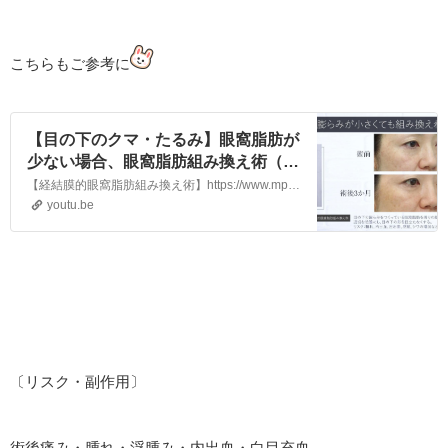
こちらもご参考に
【目の下のクマ・たるみ】眼窩脂肪が
少ない場合、眼窩脂肪組み換え術（裏
ハムラ法に準じた手術方法）はできま
【経結膜的眼窩脂肪組み換え術】https://www.mpg-menoshita.jp/category/1906183.html今回は、目の下の膨らみの脂肪が少ないと組み換え術（眼窩脂肪移動術、裏ハムラ法に準じた方法）はできませんかという質問について症例をご紹介しながらお伝えしました。眼窩脂肪の組み換え術は症状…
せんか？
youtu.be
〔リスク・副作用〕
術後痛み・腫れ・浮腫み・内出血・白目充血