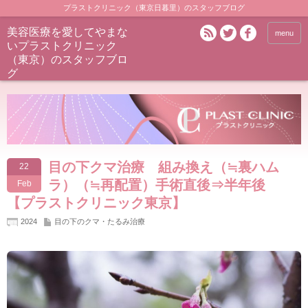
プラストクリニック（東京日暮里）のスタッフブログ
美容医療を愛してやまな
menu
いプラストクリニック
（東京）のスタッフブロ
グ
目の下クマ治療 組み換え（≒裏ハム
22
ラ）（≒再配置）手術直後⇒半年後
Feb
【プラストクリニック東京】
2024
目の下のクマ・たるみ治療