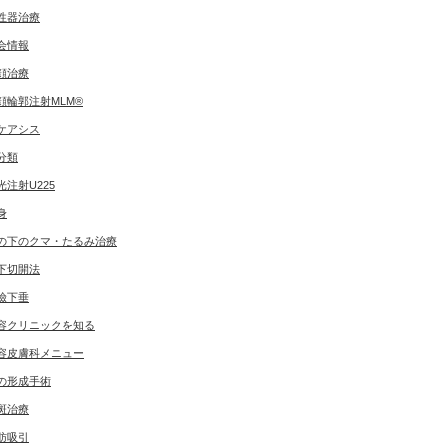
性器治療
会情報
顔治療
顔輪郭注射MLM®
ケアシス
分類
光注射U225
身
の下のクマ・たるみ治療
下切開法
瞼下垂
容クリニックを知る
容皮膚科メニュー
の形成手術
斑治療
肪吸引