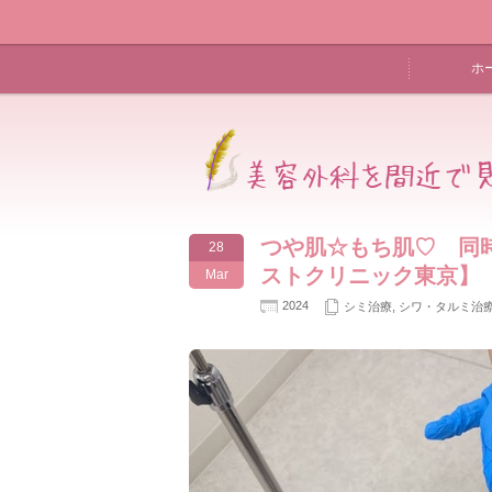
ホ
つや肌☆もち肌♡ 同
28
ストクリニック東京】
Mar
2024
シミ治療
,
シワ・タルミ治