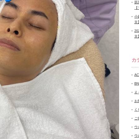
肌
【
小
京
2
京
カ
A
B
え
お
く
ご
ウ
ウ