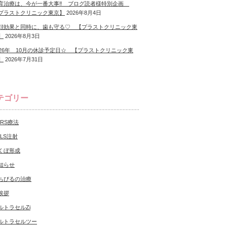
育治療は、今が一番大事‼ ブログ読者様特別企画
プラストクリニック東京】
2026年8月4日
顔効果と同時に、歯も守る♡ 【プラストクリニック東
】
2026年8月3日
026年 10月の休診予定日☆ 【プラストクリニック東
】
2026年7月31日
テゴリー
CRS療法
NLS注射
くぼ形成
知らせ
ちびるの治療
挨拶
ルトラセルZi
ルトラセルツー