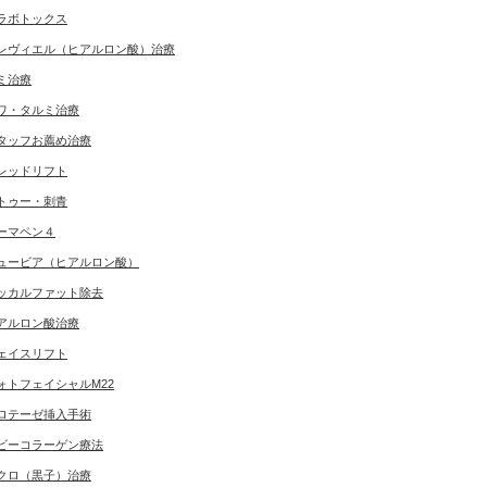
ラボトックス
レヴィエル（ヒアルロン酸）治療
ミ治療
ワ・タルミ治療
タッフお薦め治療
レッドリフト
トゥー・刺青
ーマペン４
ュービア（ヒアルロン酸）
ッカルファット除去
アルロン酸治療
ェイスリフト
ォトフェイシャルM22
ロテーゼ挿入手術
ビーコラーゲン療法
クロ（黒子）治療