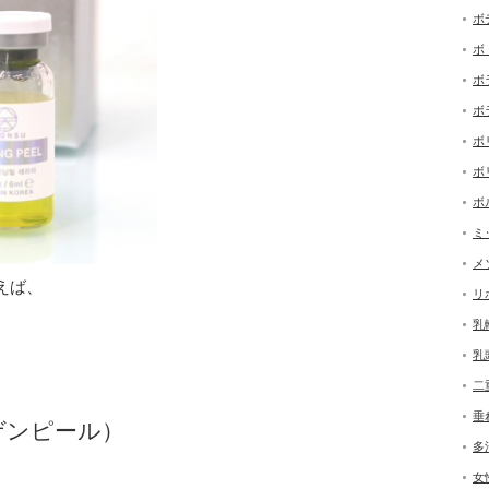
ボ
ボ
ボ
ボ
ボ
ボ
ボ
ミ
メ
えば、
リ
乳
乳
二
垂
ゲンピール）
多
女