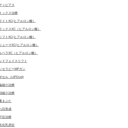
ディピアス
トックス治療
ライトXC(ヒアルロン酸）
ラックスXC（ヒアルロン酸）
リフトXC(ヒアルロン酸）
リューマXC(ヒアルロン酸）
ルベラXC（ヒアルロン酸）
ッドフェイスリフト
ソセラピーMPガン
ポセル（LIPOcel)
輪縮小治療
頭縮小治療
重まぶた
れ目形成
汗症治療
性化乳房症