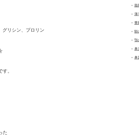
脂
薄
豊
ンC、グリシン、プロリン
額
顎
鼻
を
鼻
です。
った