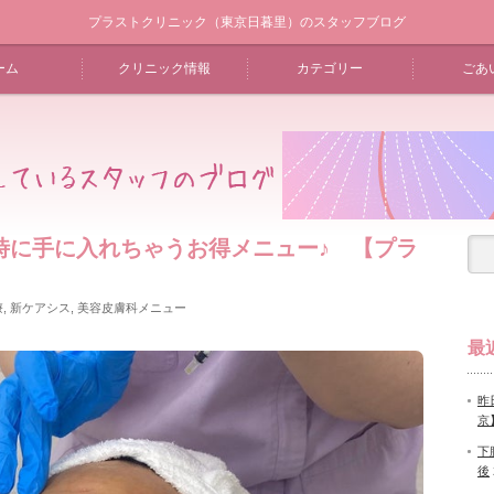
プラストクリニック（東京日暮里）のスタッフブログ
ーム
クリニック情報
カテゴリー
ごあ
時に手に入れちゃうお得メニュー♪ 【プラ
療
,
新ケアシス
,
美容皮膚科メニュー
最
昨
京
下
後