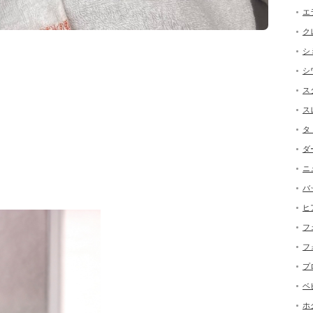
エ
ク
シ
。
シ
ス
ス
タ
ダ
ニ
バ
ヒ
フ
フ
プ
ベ
ホ