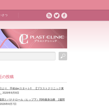
いさつ
近の投稿
日より、手術dayスタート‼ 【プラストクリニック東
】
2026年8月8日
腹部とバナナロール（ヒップ下）同時痩身治療 2週間
2026年8月7日