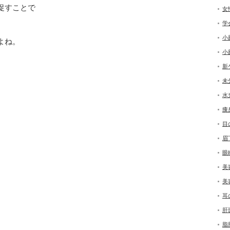
促すことで
女
学
小
よね。
小
新
未
水
痩
目
眉
眼
美
美
耳
肝
脂