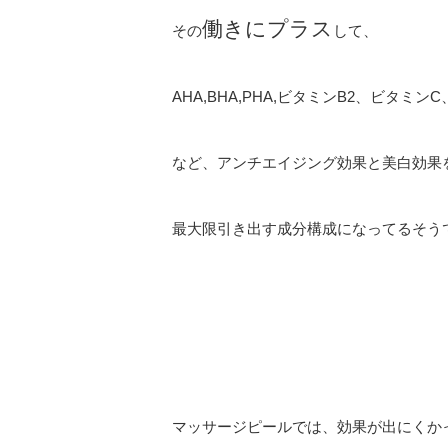
働きにプラス
その
して、
AHA,BHA,PHA,ビタミンB2、ビタミ
など、アンチエイジング効果と美白効果
最大限引き出す成分構成になってるそう
マッサージピールでは、効果が出にくか