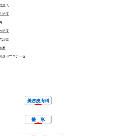
肪注入
毛治療
胸
の治療
の治療
治療
翼基部プロテーゼ