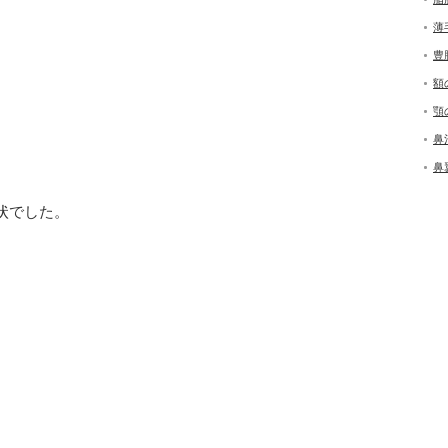
薄
豊
額
顎
鼻
鼻
状でした。