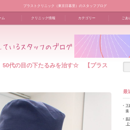
プラストクリニック（東京日暮里）のスタッフブログ
ーム
クリニック情報
カテゴリー
ごあ
 50代の目の下たるみを治す☆ 【プラス
最
下
後
肌
【