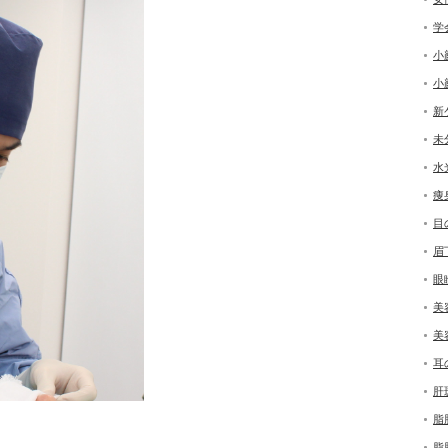
学
小
小
新
未
水
痩
目
眉
眼
美
美
耳
肝
脂
脂