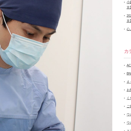
小
京
2
京
心
カ
A
B
え
お
く
ご
ウ
ウ
エ