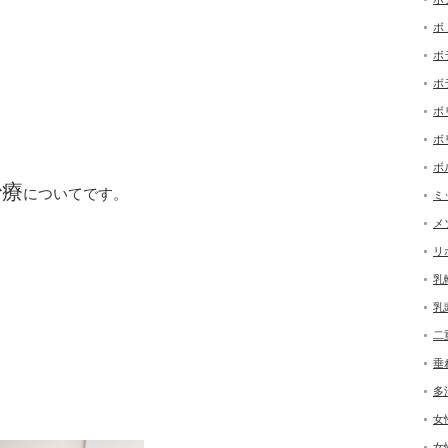
ボ
ボ
ボ
ボ
ボ
ボ
治療
についてです。
ミ
メ
リ
乳
乳
二
垂
多
女
女