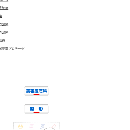
毛治療
胸
の治療
の治療
治療
翼基部プロテーゼ