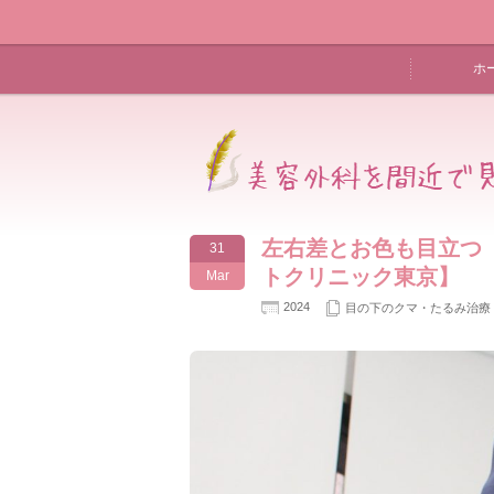
ホ
左右差とお色も目立つ
31
トクリニック東京】
Mar
2024
目の下のクマ・たるみ治療