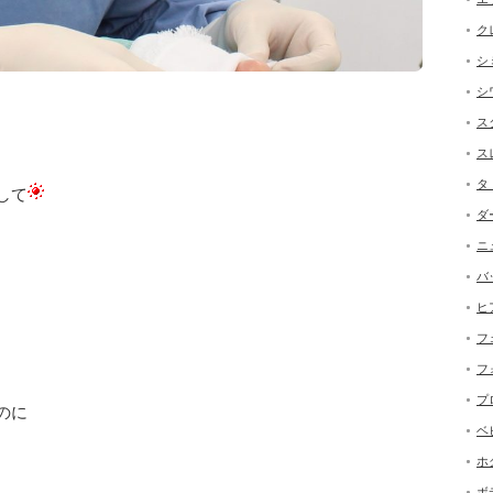
ク
シ
シ
ス
ス
タ
して
ダ
ニ
。
バ
ヒ
フ
フ
プ
のに
ベ
ホ
ボ