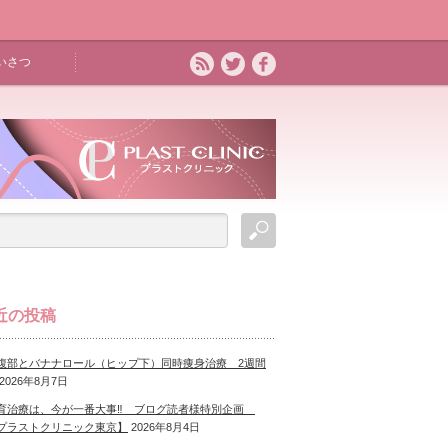
いさつ
近の投稿
腹部とバナナロール（ヒップ下）同時痩身治療 2週間
2026年8月7日
育治療は、今が一番大事‼ ブログ読者様特別企画
プラストクリニック東京】
2026年8月4日