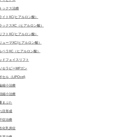
トックス治療
ライトXC(ヒアルロン酸）
ラックスXC（ヒアルロン酸）
リフトXC(ヒアルロン酸）
リューマXC(ヒアルロン酸）
ルベラXC（ヒアルロン酸）
ッドフェイスリフト
ソセラピーMPガン
ポセル（LIPOcel)
輪縮小治療
頭縮小治療
重まぶた
れ目形成
汗症治療
性化乳房症
性器治療