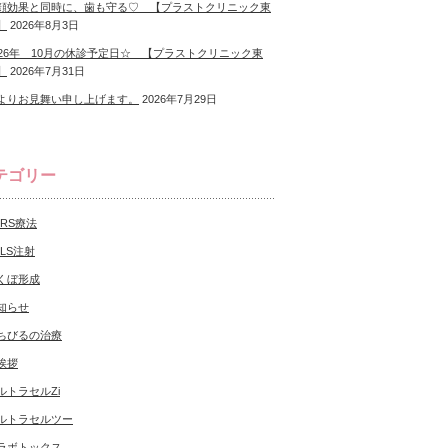
顔効果と同時に、歯も守る♡ 【プラストクリニック東
】
2026年8月3日
026年 10月の休診予定日☆ 【プラストクリニック東
】
2026年7月31日
よりお見舞い申し上げます。
2026年7月29日
テゴリー
CRS療法
NLS注射
くぼ形成
知らせ
ちびるの治療
挨拶
ルトラセルZi
ルトラセルツー
ラボトックス