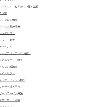
レヴィエル（ヒアルロン酸）治療
ミ治療
ワ・タルミ治療
タッフお薦め治療
レッドリフト
トゥー・刺青
ーマペン４
ュービア（ヒアルロン酸）
ッカルファット除去
アルロン酸治療
ェイスリフト
ォトフェイシャルM22
ロテーゼ挿入手術
ビーコラーゲン療法
クロ（黒子）治療
ディピアス