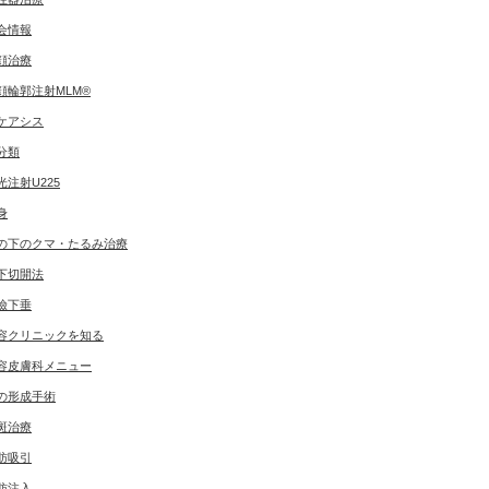
会情報
顔治療
顔輪郭注射MLM®
ケアシス
分類
光注射U225
身
の下のクマ・たるみ治療
下切開法
瞼下垂
容クリニックを知る
容皮膚科メニュー
の形成手術
斑治療
肪吸引
肪注入