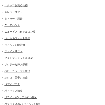
スタッフお薦め治療
スレッドリフト
タトゥー・刺青
ダーマペン４
ニュービア（ヒアルロン酸）
バッカルファット除去
ヒアルロン酸治療
フェイスリフト
フォトフェイシャルM22
プロテーゼ挿入手術
ベビーコラーゲン療法
ホクロ（黒子）治療
ボディピアス
ボトックス治療
ボライトXC(ヒアルロン酸）
ボラックスXC（ヒアルロン酸）