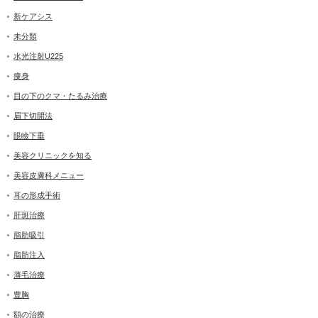
新ケアシス
未分類
水光注射U225
痩身
目の下のクマ・たるみ治療
眉下切開法
眼瞼下垂
美容クリニックを知る
美容皮膚科メニュー
耳の形成手術
肝斑治療
脂肪吸引
脂肪注入
薄毛治療
豊胸
額の治療