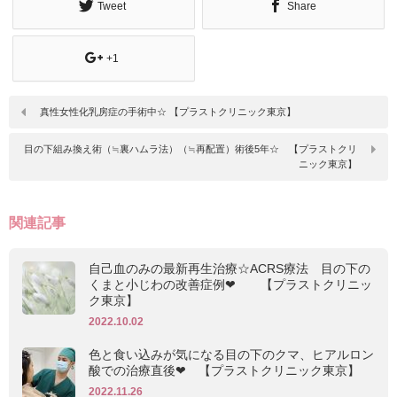
Tweet
Share
+1
真性女性化乳房症の手術中☆ 【プラストクリニック東京】
目の下組み換え術（≒裏ハムラ法）（≒再配置）術後5年☆ 【プラストクリ
ニック東京】
関連記事
自己血のみの最新再生治療☆ACRS療法 目の下の
くまと小じわの改善症例❤ 【プラストクリニッ
ク東京】
2022.10.02
色と食い込みが気になる目の下のクマ、ヒアルロン
酸での治療直後❤ 【プラストクリニック東京】
2022.11.26