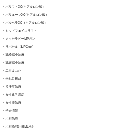
ボリフトXC(ヒアルロン酸）
ボリューマXC(ヒアルロン酸）
ボルベラXC（ヒアルロン酸）
ミッドフェイスリフト
メソセラピーMPガン
リポセル（LIPOcel)
乳輪縮小治療
乳頭縮小治療
二重まぶた
垂れ目形成
多汗症治療
女性化乳房症
女性器治療
学会情報
小顔治療
小顔輪郭注射MLM®