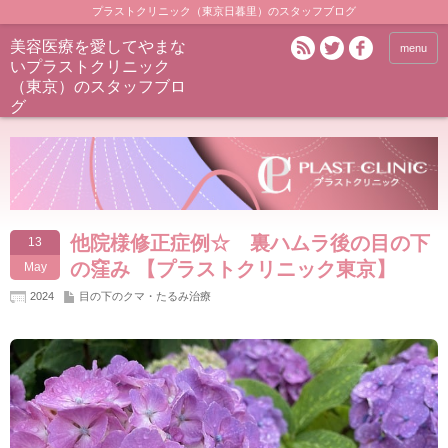
プラストクリニック（東京日暮里）のスタッフブログ
美容医療を愛してやまな
menu
いプラストクリニック
（東京）のスタッフブロ
グ
他院様修正症例☆ 裏ハムラ後の目の下
13
の窪み 【プラストクリニック東京】
May
2024
目の下のクマ・たるみ治療