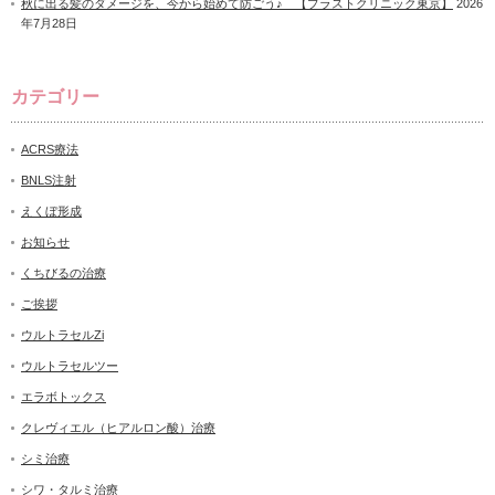
秋に出る髪のダメージを、今から始めて防ごう♪ 【プラストクリニック東京】
2026
年7月28日
カテゴリー
ACRS療法
BNLS注射
えくぼ形成
お知らせ
くちびるの治療
ご挨拶
ウルトラセルZi
ウルトラセルツー
エラボトックス
クレヴィエル（ヒアルロン酸）治療
シミ治療
シワ・タルミ治療