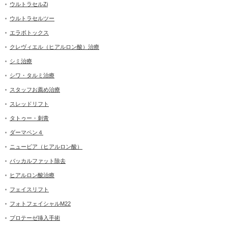
ウルトラセルZi
ウルトラセルツー
エラボトックス
クレヴィエル（ヒアルロン酸）治療
シミ治療
シワ・タルミ治療
スタッフお薦め治療
スレッドリフト
タトゥー・刺青
ダーマペン４
ニュービア（ヒアルロン酸）
バッカルファット除去
ヒアルロン酸治療
フェイスリフト
フォトフェイシャルM22
プロテーゼ挿入手術