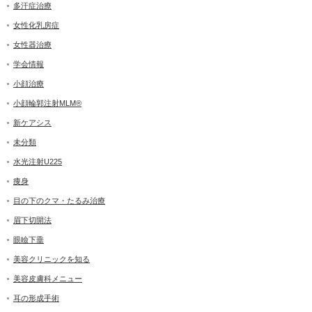
多汗症治療
女性化乳房症
女性器治療
学会情報
小顔治療
小顔輪郭注射MLM®
新ケアシス
未分類
水光注射U225
痩身
目の下のクマ・たるみ治療
眉下切開法
眼瞼下垂
美容クリニックを知る
美容皮膚科メニュー
耳の形成手術