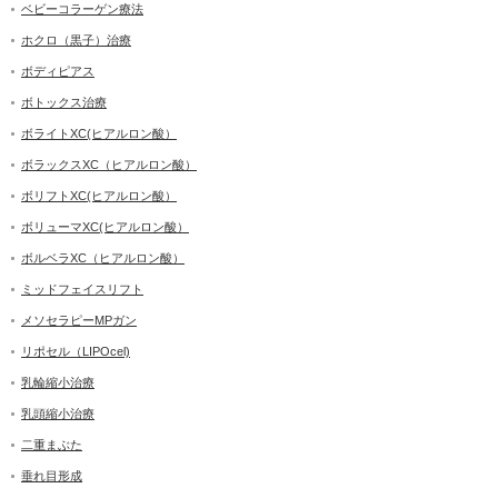
ベビーコラーゲン療法
ホクロ（黒子）治療
ボディピアス
ボトックス治療
ボライトXC(ヒアルロン酸）
ボラックスXC（ヒアルロン酸）
ボリフトXC(ヒアルロン酸）
ボリューマXC(ヒアルロン酸）
ボルベラXC（ヒアルロン酸）
ミッドフェイスリフト
メソセラピーMPガン
リポセル（LIPOcel)
乳輪縮小治療
乳頭縮小治療
二重まぶた
垂れ目形成