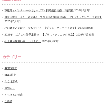
下腹部とバナナロール（ヒップ下）同時痩身治療 2週間後
2026年8月7日
肌育治療は、今が一番大事‼ ブログ読者様特別企画 【プラストクリニック東京】
2026年8月4日
小顔効果と同時に、歯も守る♡ 【プラストクリニック東京】
2026年8月3日
2026年 10月の休診予定日☆ 【プラストクリニック東京】
2026年7月31日
心よりお見舞い申し上げます。
2026年7月29日
カテゴリー
ACRS療法
BNLS注射
えくぼ形成
お知らせ
くちびるの治療
ご挨拶