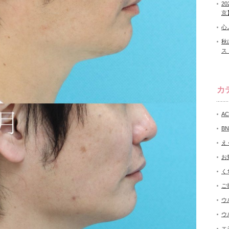
2
京
心
秋
ス
カ
A
B
え
お
く
ご
ウ
ウ
エ