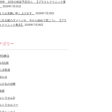
026年 10月の休診予定日☆ 【プラストクリニック東
】
2026年7月31日
よりお見舞い申し上げます。
2026年7月29日
に出る髪のダメージを、今から始めて防ごう♪ 【プラ
トクリニック東京】
2026年7月28日
テゴリー
CRS療法
NLS注射
くぼ形成
知らせ
ちびるの治療
挨拶
ルトラセルZi
ルトラセルツー
ラボトックス