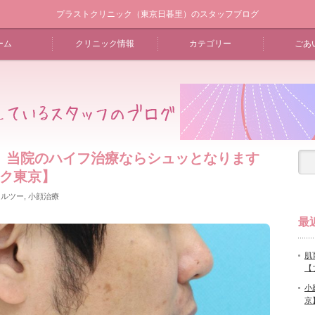
プラストクリニック（東京日暮里）のスタッフブログ
ーム
クリニック情報
カテゴリー
ごあ
 当院のハイフ治療ならシュッとなります
ック東京】
セルツー
,
小顔治療
最
肌
【
小
京