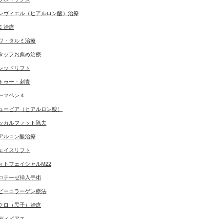
レヴィエル（ヒアルロン酸）治療
ミ治療
ワ・タルミ治療
タッフお薦め治療
レッドリフト
トゥー・刺青
ーマペン４
ュービア（ヒアルロン酸）
ッカルファット除去
アルロン酸治療
ェイスリフト
ォトフェイシャルM22
ロテーゼ挿入手術
ビーコラーゲン療法
クロ（黒子）治療
ディピアス