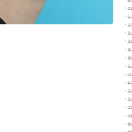
ク
シ
シ
ス
ス
タ
ン
ダ
ニ
バ
ヒ
フ
フ
プ
ベ
ホ
ボ