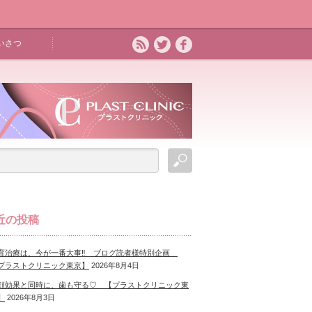
いさつ
近の投稿
育治療は、今が一番大事‼ ブログ読者様特別企画
プラストクリニック東京】
2026年8月4日
顔効果と同時に、歯も守る♡ 【プラストクリニック東
】
2026年8月3日