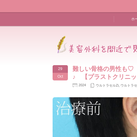
ホ
難しい骨格の男性も♡
29
♪ 【プラストクリニ
Oct
2024
ウルトラセルZi
,
ウルトラ