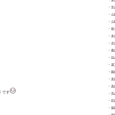
学
小
小
新
未
水
痩
目
眉
眼
美
美
き
です
耳
肝
脂
脂