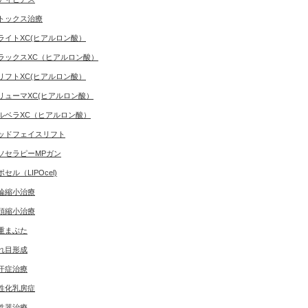
トックス治療
ライトXC(ヒアルロン酸）
ラックスXC（ヒアルロン酸）
リフトXC(ヒアルロン酸）
リューマXC(ヒアルロン酸）
ルベラXC（ヒアルロン酸）
ッドフェイスリフト
ソセラピーMPガン
ポセル（LIPOcel)
輪縮小治療
頭縮小治療
重まぶた
れ目形成
汗症治療
性化乳房症
性器治療