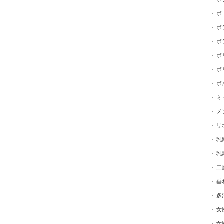
ボ
ボ
ボ
ボ
ボ
ボ
ミ
メ
リ
乳
乳
二
垂
多
女
女