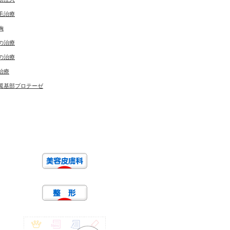
毛治療
胸
の治療
の治療
治療
翼基部プロテーゼ