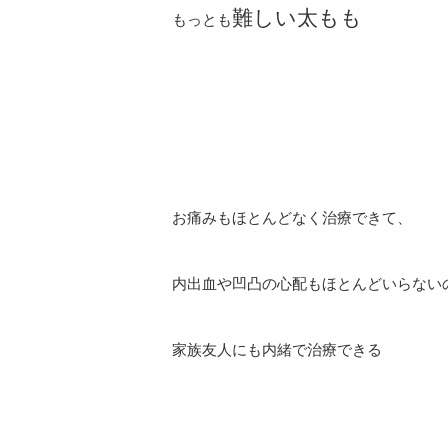
難しい太もも
もっとも
お痛みもほとんどなく治療できて、
内出血や凹凸の心配もほとんどいらない
家族友人にも内緒で治療できる