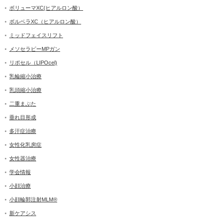
ボリューマXC(ヒアルロン酸）
ボルベラXC（ヒアルロン酸）
ミッドフェイスリフト
メソセラピーMPガン
リポセル（LIPOcel)
乳輪縮小治療
乳頭縮小治療
二重まぶた
垂れ目形成
多汗症治療
女性化乳房症
女性器治療
学会情報
小顔治療
小顔輪郭注射MLM®
新ケアシス