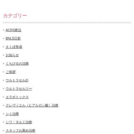
カテゴリー
ACRS療法
BNLS注射
えくぼ形成
お知らせ
くちびるの治療
ご挨拶
ウルトラセルZi
ウルトラセルツー
エラボトックス
クレヴィエル（ヒアルロン酸）治療
シミ治療
シワ・タルミ治療
スタッフお薦め治療