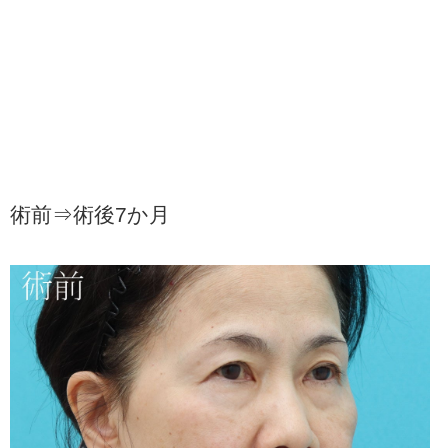
術前⇒術後7か月