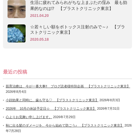
生活に疲れてみられがちな上まぶたの窪み 最も効
果的なのは⁉ 【プラストクリニック東京】
2021.04.20
☆若々しい額をボトックス注射のみで～♪ 【プラ
ストクリニック東京】
2020.05.18
最近の投稿
肌育治療は、今が一番大事‼ ブログ読者様特別企画 【プラストクリニック東京】
2026年8月4日
小顔効果と同時に、歯も守る♡ 【プラストクリニック東京】
2026年8月3日
2026年 10月の休診予定日☆ 【プラストクリニック東京】
2026年7月31日
心よりお見舞い申し上げます。
2026年7月29日
秋に出る髪のダメージを、今から始めて防ごう♪ 【プラストクリニック東京】
2026
年7月28日