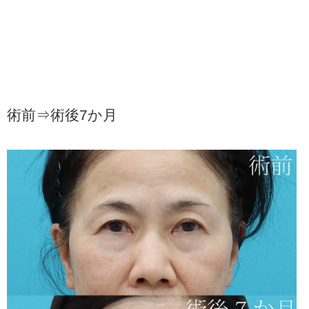
術前⇒術後7か月