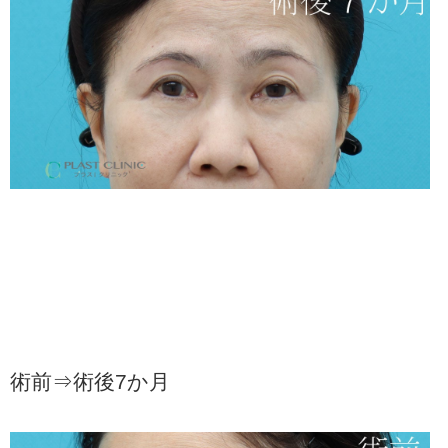
術前⇒術後7か月