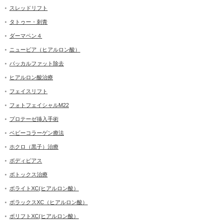
スレッドリフト
タトゥー・刺青
ダーマペン４
ニュービア（ヒアルロン酸）
バッカルファット除去
ヒアルロン酸治療
フェイスリフト
フォトフェイシャルM22
プロテーゼ挿入手術
ベビーコラーゲン療法
ホクロ（黒子）治療
ボディピアス
ボトックス治療
ボライトXC(ヒアルロン酸）
ボラックスXC（ヒアルロン酸）
ボリフトXC(ヒアルロン酸）