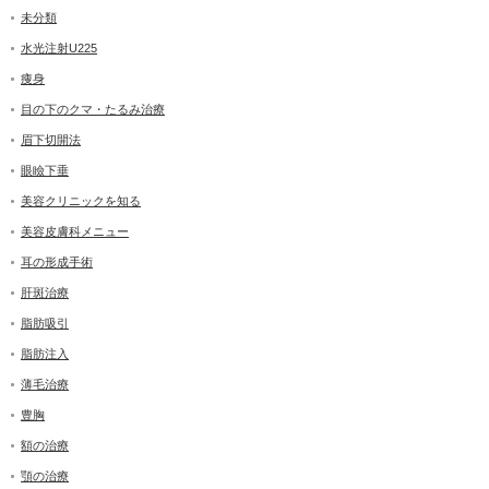
未分類
水光注射U225
痩身
目の下のクマ・たるみ治療
眉下切開法
眼瞼下垂
美容クリニックを知る
美容皮膚科メニュー
耳の形成手術
肝斑治療
脂肪吸引
脂肪注入
薄毛治療
豊胸
額の治療
顎の治療