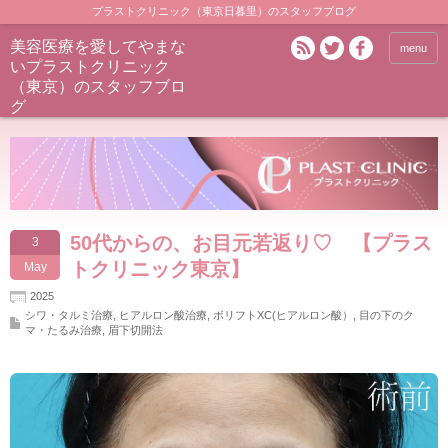
プラストクリニック（東京日暮里）のスタッフブログ
美容医療を愛してやまな
menu
いプラストクリニック
（東京）のスタッフブロ
グ
50代からの、お目元若返り♡ 【プラス
3
トクリニック東京】
May
2025
シワ・タルミ治療
,
ヒアルロン酸治療
,
ボリフトXC(ヒアルロン酸）
,
目の下のク
マ・たるみ治療
,
眉下切開法