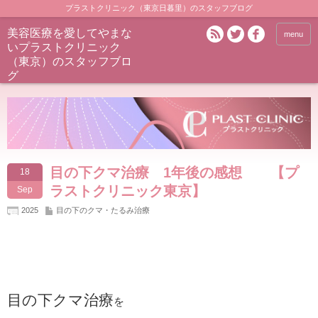
プラストクリニック（東京日暮里）のスタッフブログ
美容医療を愛してやまな
menu
いプラストクリニック
（東京）のスタッフブロ
グ
目の下クマ治療 1年後の感想 【プ
18
ラストクリニック東京】
Sep
2025
目の下のクマ・たるみ治療
目の下クマ治療
を