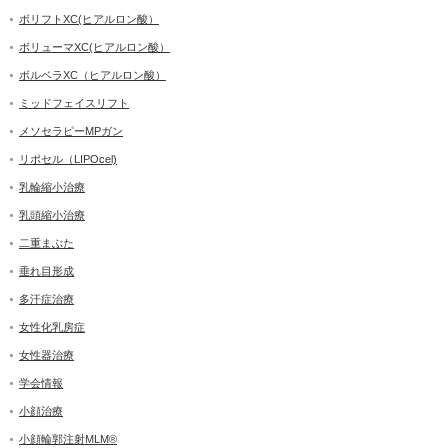
ボリフトXC(ヒアルロン酸）
ボリューマXC(ヒアルロン酸）
ボルベラXC（ヒアルロン酸）
ミッドフェイスリフト
メソセラピーMPガン
リポセル（LIPOcel)
乳輪縮小治療
乳頭縮小治療
二重まぶた
垂れ目形成
多汗症治療
女性化乳房症
女性器治療
学会情報
小顔治療
小顔輪郭注射MLM®