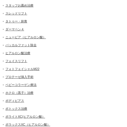
スタッフお薦め治療
スレッドリフト
タトゥー・刺青
ダーマペン４
ニュービア（ヒアルロン酸）
バッカルファット除去
ヒアルロン酸治療
フェイスリフト
フォトフェイシャルM22
プロテーゼ挿入手術
ベビーコラーゲン療法
ホクロ（黒子）治療
ボディピアス
ボトックス治療
ボライトXC(ヒアルロン酸）
ボラックスXC（ヒアルロン酸）