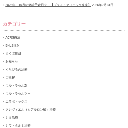
2026年 10月の休診予定日☆ 【プラストクリニック東京】
2026年7月31日
カテゴリー
ACRS療法
BNLS注射
えくぼ形成
お知らせ
くちびるの治療
ご挨拶
ウルトラセルZi
ウルトラセルツー
エラボトックス
クレヴィエル（ヒアルロン酸）治療
シミ治療
シワ・タルミ治療