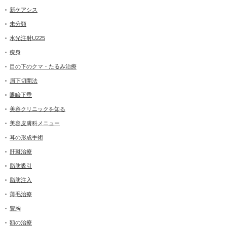
新ケアシス
未分類
水光注射U225
痩身
目の下のクマ・たるみ治療
眉下切開法
眼瞼下垂
美容クリニックを知る
美容皮膚科メニュー
耳の形成手術
肝斑治療
脂肪吸引
脂肪注入
薄毛治療
豊胸
額の治療