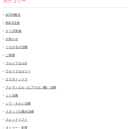
カテゴリー
ACRS療法
BNLS注射
えくぼ形成
お知らせ
くちびるの治療
ご挨拶
ウルトラセルZi
ウルトラセルツー
エラボトックス
クレヴィエル（ヒアルロン酸）治療
シミ治療
シワ・タルミ治療
スタッフお薦め治療
スレッドリフト
タトゥー・刺青