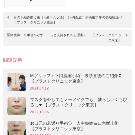
目の下組み換え術（≒裏ハムラ法）（≒再配置）手術後11年の長期経過♡
【プラストクリニック東京】
医療痩身 リポセルがずーーっと支持されてる理由♪ 【プラストクリニッ
ク東京】
関連記事
M字リップ＋下口唇縮小術 抜糸直後のご紹介❣
【プラストクリニック東京】
2021.04.12
マスクを外してもノーメイクでも、愛らしいくちび
るに❤ 【プラストクリニック東京】
2022.10.06
お口元の若返り手術♡ 人中短縮＆口角挙上術
【プラストクリニック東京】