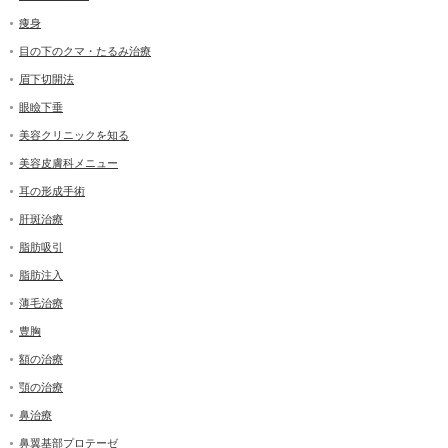
痩身
目の下のクマ・たるみ治療
眉下切開法
眼瞼下垂
美容クリニックを知る
美容皮膚科メニュー
耳の形成手術
肝斑治療
脂肪吸引
脂肪注入
薄毛治療
豊胸
額の治療
顎の治療
鼻治療
鼻翼基部プロテーゼ