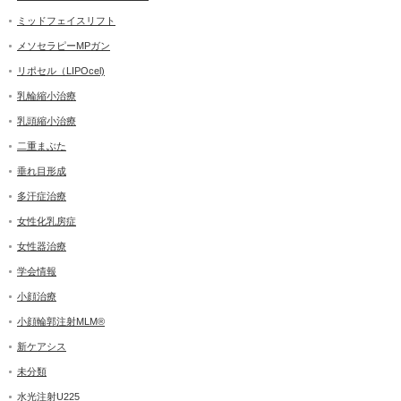
ミッドフェイスリフト
メソセラピーMPガン
リポセル（LIPOcel)
乳輪縮小治療
乳頭縮小治療
二重まぶた
垂れ目形成
多汗症治療
女性化乳房症
女性器治療
学会情報
小顔治療
小顔輪郭注射MLM®
新ケアシス
未分類
水光注射U225