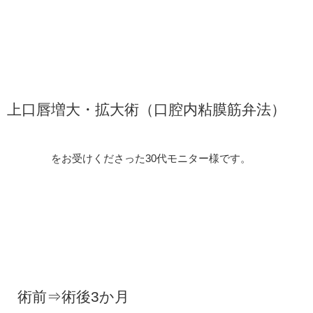
上口唇増大・拡大術（口腔内粘膜筋弁法）
を
お受けくださった30代モニター様です。
術前⇒術後3か月