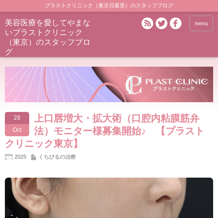
プラストクリニック（東京日暮里）のスタッフブログ
美容医療を愛してやまな
menu
いプラストクリニック
（東京）のスタッフブロ
グ
上口唇増大・拡大術（口腔内粘膜筋弁
28
法）モニター様募集開始♪ 【プラスト
Oct
クリニック東京】
2025
くちびるの治療