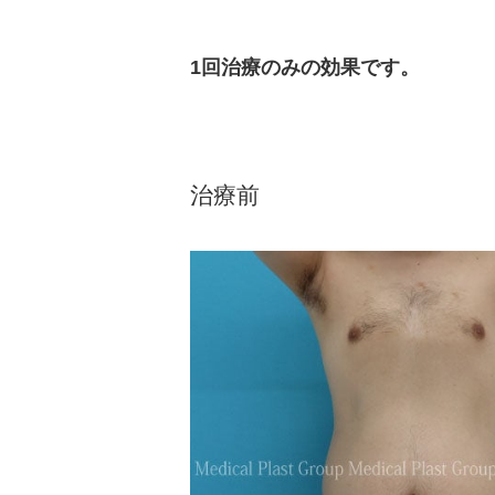
1回治療のみの効果です。
治療前